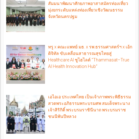
สัมมนาพัฒนาศักยภาพอาสาสมัครท่องเที่ยว
มุ่งยกระดับแหล่งท่องเที่ยวเชิงวัฒนธรรม
จังหวัดนครปฐม
ทรู x คณะแพทย์ มธ. x รพ.ธรรมศาสตร์ฯ x เอ้ก
ดิจิทัล ขับเคลื่อนสาธารณสุขไทยสู่
Healthcare AI ชูไฮไลต์ “Thammasat–True
AI Health Innovation Hub”
เอไอเอ ประเทศไทย เป็นเจ้าภาพพระพิธีธรรม
สวดพระอภิธรรมพระบรมศพ สมเด็จพระนาง
เจ้าสิริกิติ์ พระบรมราชินีนาถ พระบรมราช
ชนนีพันปีหลวง