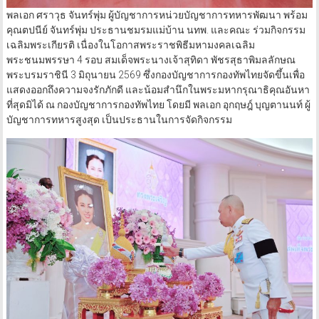
พลเอก ศราวุธ จันทร์พุ่ม ผู้บัญชาการหน่วยบัญชาการทหารพัฒนา พร้อม
คุณตปนีย์ จันทร์พุ่ม ประธานชมรมแม่บ้าน นทพ. และคณะ ร่วมกิจกรรม
เฉลิมพระเกียรติ เนื่องในโอกาสพระราชพิธีมหามงคลเฉลิม
พระชนมพรรษา 4 รอบ สมเด็จพระนางเจ้าสุทิดา พัชรสุธาพิมลลักษณ
พระบรมราชินี 3 มิถุนายน 2569 ซึ่งกองบัญชาการกองทัพไทยจัดขึ้นเพื่อ
แสดงออกถึงความจงรักภักดี และน้อมสำนึกในพระมหากรุณาธิคุณอันหา
ที่สุดมิได้ ณ กองบัญชาการกองทัพไทย โดยมี พลเอก อุกฤษฎ์ บุญตานนท์ ผู้
บัญชาการทหารสูงสุด เป็นประธานในการจัดกิจกรรม