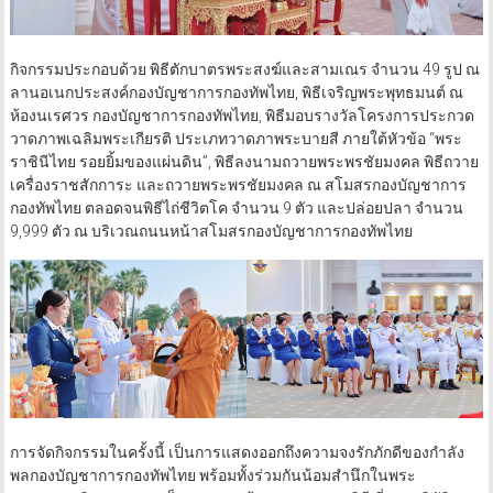
กิจกรรมประกอบด้วย พิธีตักบาตรพระสงฆ์และสามเณร จำนวน 49 รูป ณ
ลานอเนกประสงค์กองบัญชาการกองทัพไทย, พิธีเจริญพระพุทธมนต์ ณ
ห้องนเรศวร กองบัญชาการกองทัพไทย, พิธีมอบรางวัลโครงการประกวด
วาดภาพเฉลิมพระเกียรติ ประเภทวาดภาพระบายสี ภายใต้หัวข้อ “พระ
ราชินีไทย รอยยิ้มของแผ่นดิน”, พิธีลงนามถวายพระพรชัยมงคล พิธีถวาย
เครื่องราชสักการะ และถวายพระพรชัยมงคล ณ สโมสรกองบัญชาการ
กองทัพไทย ตลอดจนพิธีไถ่ชีวิตโค จำนวน 9 ตัว และปล่อยปลา จำนวน
9,999 ตัว ณ บริเวณถนนหน้าสโมสรกองบัญชาการกองทัพไทย
การจัดกิจกรรมในครั้งนี้ เป็นการแสดงออกถึงความจงรักภักดีของกำลัง
พลกองบัญชาการกองทัพไทย พร้อมทั้งร่วมกันน้อมสำนึกในพระ