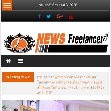
Skip
วันเสาร์, สิงหาคม 8, 2026
to
content
News
Freelancer
นิ
วส์
ฟรี
แลน
เซอร์
Breaking News:
ท่านสุชาดา ผู้พิพากษาสมทบฯ ร่วมส่งต่อ
โอกาสทางการศึกษาต่อเนื่อง ร่วมเติมรอยยิ้ม
เด็กพิเศษ ในกิจกรรม “Pay It Forward ยิ่งให้ยิ่ง
สุขใจ ปี 8”