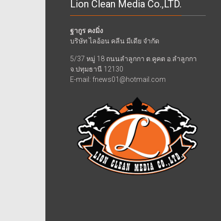
Lion Clean Media Co.,LTD.
ฐากูร คงมิ่ง
บริษัท ไลอ้อน คลีน มีเดีย จำกัด
5/37 หมู่ 18 ถนนลำลูกกา ต.คูคต อ.ลำลูกกา
จ.ปทุมธานี 12130
E-mail: fnews01@hotmail.com