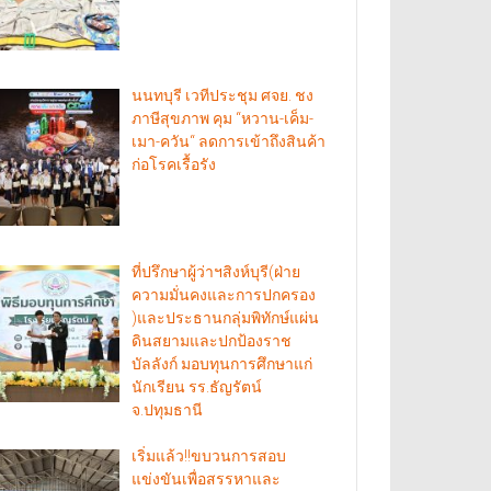
นนทบุรี เวทีประชุม ศจย. ชง
ภาษีสุขภาพ คุม “หวาน-เค็ม-
เมา-ควัน“ ลดการเข้าถึงสินค้า
ก่อโรคเรื้อรัง
ที่ปรึกษาผู้ว่าฯสิงห์บุรี(ฝ่าย
ความมั่นคงและการปกครอง
)และประธานกลุ่มพิทักษ์แผ่น
ดินสยามและปกป้องราช
บัลลังก์ มอบทุนการศึกษาแก่
นักเรียน รร.ธัญรัตน์
จ.ปทุมธานี
เริ่มแล้ว!!ขบวนการสอบ
แข่งขันเพื่อสรรหาและ