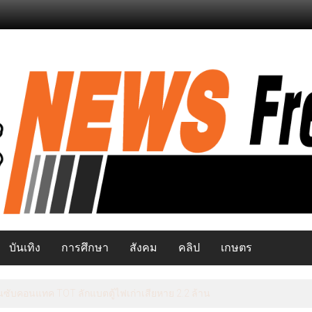
บันเทิง
การศึกษา
สังคม
คลิป
เกษตร
ีสุขภาพ คุม “หวาน-เค็ม-เมา-ควัน“ ลดการเข้าถึงสินค้าก่อโรคเรื้อรัง