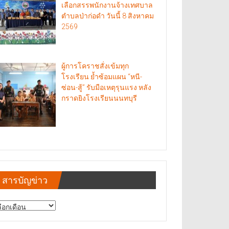
เลือกสรรพนักงานจ้างเทศบาล
ตำบลป่าก่อดำ วันนี้ 8 สิงหาคม
2569
ผู้การโคราชสั่งเข้มทุก
โรงเรียน ย้ำซ้อมแผน “หนี-
ซ่อน-สู้” รับมือเหตุรุนแรง หลัง
กราดยิงโรงเรียนนนทบุรี
สารบัญข่าว
รบัญ
าว