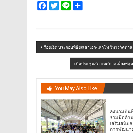
Facebook
Twitter
Line
Share
Post
ร้อยเอ็ด ประกอบพิธียกเสาเอก-เสาโท วิหารวัดท่า
navigation
เปิดประชุมสภาเทศบาลเมืองพล
You May Also Like
ลงนามบัน
ร่วมมือด้าน
เสริมสนับสน
การพัฒนาค