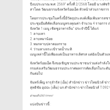
ปีงบประมาณ พ.ศ. 2569” ครั้งที่ 2/2568 โดยมี นางพัช
สาโดด วัฒนธรรมจังหวัดร้อยเอ็ด หัวหน้าส่วนราชการ 
โดยการประชุมในครั้งนี้มีวัตถุประสงค์เพื่อเฟ้นหารสช
ประชุมมีมติคัดเลือกเมนูทรงคุณค่า จำนวน 4 รายการ 
จังหวัด 1 เมนู เชิดชูอาหารถิ่น” ประจำปีนี้ ได้แก่:
1. ลาบเทา
2. ลาบหมาน้อย
3. หมกลาบปลาตองกราย
4. ว่านหางจระเข้ราดน้ำกะทิ
เมนูเหล่านี้ไม่เพียงแต่เป็นอาหารเลิศรส แต่ยังเป็นตัวแ
จังหวัดร้อยเอ็ด จึงขอเชิญชวนประชาชนร่วมส่งกำลังใ
กรมส่งเสริมวัฒนธรรมประกาศผลการคัดเลือกในระดับป
กันต่อไป
จันทร์เพ็ญ จารุจำรัส (เอ็ม) สำนักข่าว ข่าวไทยนิวส์ ข่า
สุทธิชัย อุปปะ (เต็ม) บก.สำนักข่าว ข่าวไทยนิวส์ T.09
อ่านแล้ว260 times!
แบ่งปันข่าวนี้ :