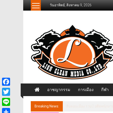
Skip
วันอาทิตย์, สิงหาคม 9, 2026
to
content
News
Freelancer
นิ
วส์
ฟรี
แลน
เซอร์
อาชญากรรม
การเมือง
กีฬา
Facebook
Twitter
Breaking News:
นนทบุรี เวทีประชุม ศจย. ชงภาษ
Line