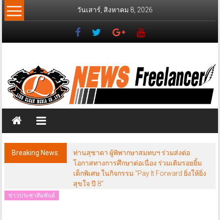
Skip
วันเสาร์, สิงหาคม 8, 2026
to
content
News
Freelancer
นิ
วส์
ฟรี
แลน
เซอร์
Breaking News:
ท่านสุชาดา ผู้พิพากษาสมทบฯ ร่วมส่งต่อ
โอกาสทางการศึกษาต่อเนื่อง ร่วมเติมรอยยิ้ม
เด็กพิเศษ ในกิจกรรม “Pay It Forward ยิ่งให้ยิ่ง
สุขใจ ปี 8”
ข่าวประชาสัมพันธ์