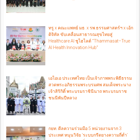
ทรู x คณะแพทย์ มธ. x รพ.ธรรมศาสตร์ฯ x เอ้ก
ดิจิทัล ขับเคลื่อนสาธารณสุขไทยสู่
Healthcare AI ชูไฮไลต์ “Thammasat–True
AI Health Innovation Hub”
เอไอเอ ประเทศไทย เป็นเจ้าภาพพระพิธีธรรม
สวดพระอภิธรรมพระบรมศพ สมเด็จพระนาง
เจ้าสิริกิติ์ พระบรมราชินีนาถ พระบรมราช
ชนนีพันปีหลวง
กยท. ดีลความร่วมมือ 5 หน่วยงานจาก 3
ประเทศ หนุนวิจัย ‘ระบบกรีดยางความถี่ต่ำ’