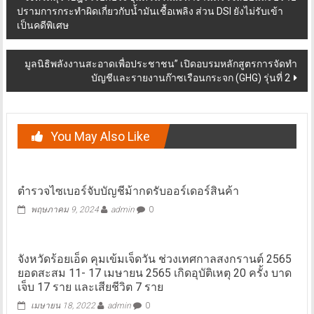
ปรามการกระทำผิดเกี่ยวกับน้ำมันเชื้อเพลิง ส่วน DSI ยังไม่รับเข้า
navigation
เป็นคดีพิเศษ
มูลนิธิพลังงานสะอาดเพื่อประชาชน” เปิดอบรมหลักสูตรการจัดทำ
บัญชีและรายงานก๊าซเรือนกระจก (GHG) รุ่นที่ 2
You May Also Like
ตำรวจไซเบอร์จับบัญชีม้ากดรับออร์เดอร์สินค้า
พฤษภาคม 9, 2024
admin
0
จังหวัดร้อยเอ็ด คุมเข้มเจ็ดวัน ช่วงเทศกาลสงกรานต์ 2565
ยอดสะสม 11- 17 เมษายน 2565 เกิดอุบัติเหตุ 20 ครั้ง บาด
เจ็บ 17 ราย และเสียชีวิต 7 ราย
เมษายน 18, 2022
admin
0