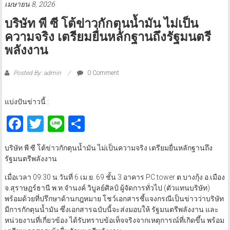
เมษายน 8, 2026
บริษัท พี ซี โต้ข่าวกักตุนน้ำมัน ไม่เป็น
ความจริง เตรียมยื่นหลักฐานถึงรัฐมนตรี
พลังงาน
Posted By: admin
0 Comment
แบ่งปันข่าวนี้ :
Facebook
Twitter
Line
Share
บริษัท พี ซี โต้ข่าวกักตุนน้ำมัน ไม่เป็นความจริง เตรียมยื่นหลักฐานถึง
รัฐมนตรีพลังงาน
เมื่อเวลา 09:30 น.วันที่ 6 เม.ย. 69 ชั้น 3 อาคาร PC tower ต.บางกุ้ง อ.เมือง
จ.สุราษฎร์ธานี พ.ท.จำนงค์ วิบูลย์ศิลป์ ผู้จัดการทั่วไป (ตัวแทนบริษัท)
พร้อมด้วยที่ปรึกษาด้านกฎหมาย โชว์เอกสารชี้แจงกรณีเป็นข่าวว่าบริษัท
มีการกักตุนน้ำมัน ซึ่งเอกสารฉบับนี้จะส่งมอบให้ รัฐมนตรีพลังงาน และ
หน่วยงานที่เกี่ยวข้อง ได้รับทราบข้อเท็จจริงจากเหตุการณ์ที่เกิดขึ้น พร้อม