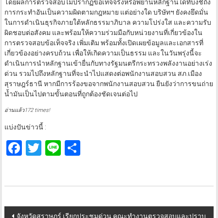
โดยผลการตรวจสอบไม่ปรากฏข้อเท็จจริงหรือพยานหลักฐานใดที่บ่งชี้ถึง
การกระทำอันเป็นความผิดตามกฎหมาย แต่อย่างใด บริษัทฯ ยังคงยึดมั่น
ในการดำเนินธุรกิจภายใต้หลักธรรมาภิบาล ความโปร่งใส และความรับ
ผิดชอบต่อสังคม และพร้อมให้ความร่วมมือกับหน่วยงานที่เกี่ยวข้องใน
การตรวจสอบข้อเท็จจริง เพิ่มเติม พร้อมทั้งเปิดเผยข้อมูลและเอกสารที่
เกี่ยวข้องอย่างครบถ้วน เพื่อให้เกิดความเป็นธรรม และในวันพรุ่งนี้จะ
ดำเนินการนำหลักฐานเข้ายื่นกับทางรัฐมนตรีกระทรวงพลังงานอย่างเร่ง
ด่วน รวมไปถึงหลักฐานที่จะนำไปแสดงต่อพนักงานสอบสวน สภ.เมือง
สุราษฎร์ธานี หากมีการร้องขอจากพนักงานสอบสวน ยืนยังว่าการขนถ่าย
น้ำมันเป็นไปตามขั้นตอนที่ถูกต้องชัดเจนต่อไป
อ่านแล้ว172 times!
แบ่งปันข่าวนี้ :
Facebook
Twitter
Line
Share
Post
จังหวัดสุราษฎร์ เรียกประชุมด่วน คณะทำงานตรวจสอบและปราบ