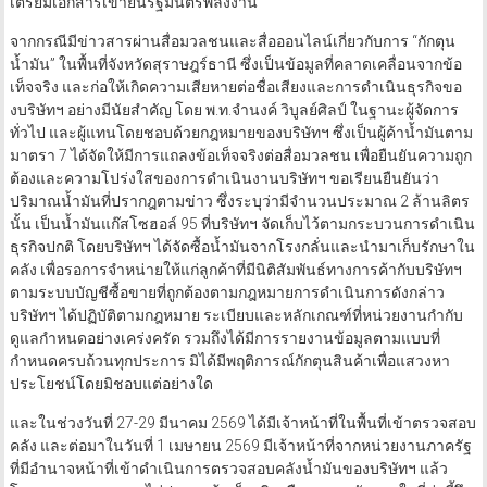
เตรียมเอกสารเข้ายื่นรัฐมนตรีพลังงาน
จากกรณีมีข่าวสารผ่านสื่อมวลชนและสื่อออนไลน์เกี่ยวกับการ “กักตุน
น้ำมัน” ในพื้นที่จังหวัดสุราษฎร์ธานี ซึ่งเป็นข้อมูลที่คลาดเคลื่อนจากข้อ
เท็จจริง และก่อให้เกิดความเสียหายต่อชื่อเสียงและการดำเนินธุรกิจขอ
งบริษัทฯ อย่างมีนัยสำคัญ โดย พ.ท.จำนงค์ วิบูลย์ศิลป์ ในฐานะผู้จัดการ
ทั่วไป และผู้แทนโดยชอบด้วยกฎหมายของบริษัทฯ ซึ่งเป็นผู้ค้าน้ำมันตาม
มาตรา 7 ได้จัดให้มีการแถลงข้อเท็จจริงต่อสื่อมวลชน เพื่อยืนยันความถูก
ต้องและความโปร่งใสของการดำเนินงานบริษัทฯ ขอเรียนยืนยันว่า
ปริมาณน้ำมันที่ปรากฎตามข่าว ซึ่งระบุว่ามีจำนวนประมาณ 2 ล้านลิตร
นั้น เป็นน้ำมันแก๊สโซฮอล์ 95 ที่บริษัทฯ จัดเก็บไว้ตามกระบวนการดำเนิน
ธุรกิจปกติ โดยบริษัทฯ ได้จัดซื้อน้ำมันจากโรงกลั่นและนำมาเก็บรักษาใน
คลัง เพื่อรอการจำหน่ายให้แก่ลูกค้าที่มีนิติสัมพันธ์ทางการค้ากับบริษัทฯ
ตามระบบบัญชีซื้อขายที่ถูกต้องตามกฎหมายการดำเนินการดังกล่าว
บริษัทฯ ได้ปฏิบัติตามกฎหมาย ระเบียบและหลักเกณฑ์ที่หน่วยงานกำกับ
ดูแลกำหนดอย่างเคร่งครัด รวมถึงได้มีการรายงานข้อมูลตามแบบที่
กำหนดครบถ้วนทุกประการ มิได้มีพฤติการณ์กักตุนสินค้าเพื่อแสวงหา
ประโยชน์โดยมิชอบแต่อย่างใด
และในช่วงวันที่ 27-29 มีนาคม 2569 ได้มีเจ้าหน้าที่ในพื้นที่เข้าตรวจสอบ
คลัง และต่อมาในวันที่ 1 เมษายน 2569 มีเจ้าหน้าที่จากหน่วยงานภาครัฐ
ที่มีอำนาจหน้าที่เข้าดำเนินการตรวจสอบคลังน้ำมันของบริษัทฯ แล้ว