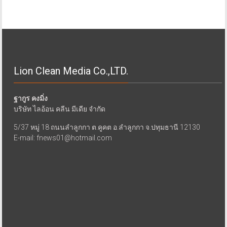
Lion Clean Media Co.,LTD.
ฐากูร คงมิ่ง
บริษัท ไลอ้อน คลีน มีเดีย จำกัด
5/37 หมู่ 18 ถนนลำลูกกา ต.คูคต อ.ลำลูกกา จ.ปทุมธานี 12130
E-mail: fnews01@hotmail.com