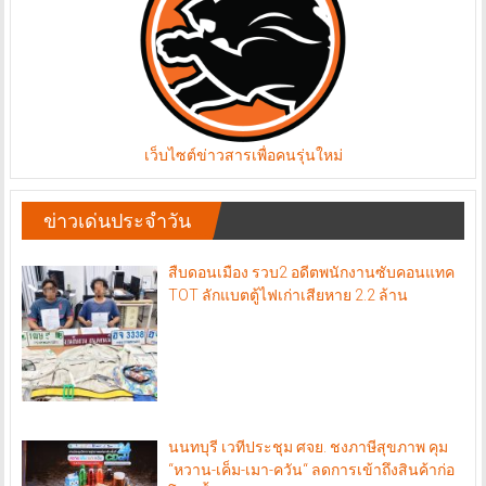
เว็บไซต์ข่าวสารเพื่อคนรุ่นใหม่
ข่าวเด่นประจำวัน
สืบดอนเมือง รวบ2 อดีตพนักงานซับคอนแทค
TOT ลักแบตตู้ไฟเก่าเสียหาย 2.2 ล้าน
นนทบุรี เวทีประชุม ศจย. ชงภาษีสุขภาพ คุม
“หวาน-เค็ม-เมา-ควัน“ ลดการเข้าถึงสินค้าก่อ