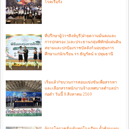
โรคเรื้อรัง
ที่ปรึกษาผู้ว่าฯสิงห์บุรี(ฝ่ายความมั่นคงและ
การปกครอง )และประธานกลุ่มพิทักษ์แผ่นดิน
สยามและปกป้องราชบัลลังก์ มอบทุนการ
ศึกษาแก่นักเรียน รร.ธัญรัตน์ จ.ปทุมธานี
เริ่มแล้ว!!ขบวนการสอบแข่งขันเพื่อสรรหา
และเลือกสรรพนักงานจ้างเทศบาลตำบลป่า
ก่อดำ วันนี้ 8 สิงหาคม 2569
ผู้การโคราชสั่งเข้มทุกโรงเรียน ย้ำซ้อมแผน