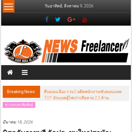
Skip
วันอาทิตย์, สิงหาคม 9, 2026
to
content
News
Freelancer
นิ
วส์
ฟรี
แลน
เซอร์
Breaking News:
สืบดอนเมือง รวบ2 อดีตพนักงานซับคอนแทค
TOT ลักแบตตู้ไฟเก่าเสียหาย 2.2 ล้าน
ข่าวประชาสัมพันธ์
มีนาคม 18, 2026