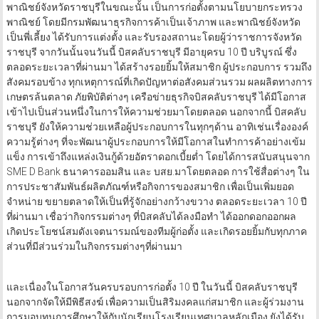
พาณิชย์จังหวัดราชบุรีในขณะนั้น เป็นการก่อตั้งตามนโยบายกระทรวง
พาณิชย์ โดยมีกรมพัฒนาธุรกิจการค้าเป็นเจ้าภาพ และพาณิชย์จังหวัด
เป็นพี่เลี้ยง ได้รับการแต่งตั้ง และรับรองสถานะโดยผู้ว่าราชการจังหวัด
ราชบุรี จากวันนั้นจนวันนี้ บิสคลับราชบุรี มีอายุครบ 10 ปี บริบูรณ์ ซึ่ง
ตลอดระยะเวลาที่ผ่านมา ได้สร้างรอยยิ้มให้สมาชิก ผู้ประกอบการ รวมถึง
สังคมรอบข้าง ทุกเหตุการณ์ที่เกิดปัญหาต่อสังคมส่วนรวม ผลผลิตทางการ
เกษตรล้นตลาด ภัยพิบัติต่างๆ เครือข่ายธุรกิจบิสคลับราชบุรี ได้มีโอกาส
เข้าไปเป็นส่วนหนึ่งในการให้ความช่วยมาโดยตลอด นอกจากนี้ บิสคลับ
ราชบุรี ยังให้ความช่วยเหลือผู้ประกอบการในทุกๆด้าน อาทิเช่นเรื่ององค์
ความรู้ต่างๆ ที่จะพัฒนาผู้ประกอบการให้มีโอกาสในทำการค้าอย่างเข้ม
แข็ง การเข้าถึงแหล่งเงินกู้ด้วยอัตราดอกเบี้ยต่ำ โดยได้การสนับสนุนจาก
SME D Bank ธนาคารออมสิน และ บสย.มาโดยตลอด การใช้สื่อต่างๆ ใน
การประชาสัมพันธ์ผลิตภัณฑ์หรือกิจการของสมาชิก เพื่อเป็นเพิ่มยอด
จำหน่าย ขยายตลาดให้เป็นที่รู้จักอย่างกว้างขวาง ตลอดระยะเวลา 10 ปี
ที่ผ่านมา เชื่อว่ากิจกรรมต่างๆ ที่บิสคลับได้ลงมือทำ ได้ออกดอกออกผล
เกิดประโยชน์สมดังเจตนารมณ์ของทีมผู้ก่อตั้ง และเกิดรอยยิ้มกับทุกภาค
ส่วนที่มีส่วนร่วมในกิจกรรมต่างๆที่ผ่านมา
และเนื่องในโอกาสวันครบรอบการก่อตั้ง 10 ปี ในวันนี้ บิสคลับราชบุรี
นอกจากจัดให้มีพิธีสงฆ์ เพื่อความเป็นสิริมงคลแก่สมาชิก และผู้ร่วมงาน
การมอบทุนการศึกษาให้กับนักเรียนโรงเรียนเทศบาลหลักเมือง ยังได้รับ