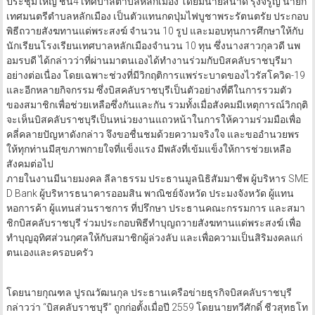
ประชุมใหญ่ ชั้น4 เทศบาลตำบลหลักเมือง โดยมีนายสินาด รุ่งจรูญ นายก
เทศมนตรีตำบลหลักเมือง เป็นตัวแทนกดปุ่มไฟบูชาพระรัตนตรัย ประกอบ
พิธีถวายสังฆทานแด่พระสงฆ์ จำนวน 10 รูป และมอบทุนการศึกษาให้กับ
นักเรียนโรงเรียนเทศบาลหลักเมืองจำนวน 10 ทุน ซึ่งนางสาวกุลวดี นพ
อมรบดี ได้กล่าวว่าที่ผ่านมาตนเองได้ทำงานร่วมกับบิสคลับราชบุรีมา
อย่างต่อเนื่อง โดยเฉพาะช่วงที่มีวิกฤติการแพร่ระบาดของไวรัสโควิด-19
และอีกหลายกิจกรรม ซึ่งบิสคลับราชบุรีเป็นตัวอย่างที่ดีในการรวมตัว
ของสมาชิกเพื่อช่วยเหลือซึ่งกันและกัน รวมทั้งเมื่อสังคมมีเหตุการณ์วิกฤติ
จะเห็นบิสคลับราชบุรีเป็นหน่วยงานแถวหน้าในการให้ความร่วมมือเพื่อ
คลี่คลายปัญหาดังกล่าว จึงขอชื่นชมด้วยความจริงใจ และขออำนวยพร
ให้ทุกท่านมีสุขภาพกายใจที่แข็งแรง มีพลังที่เข้มแข็งให้การช่วยเหลือ
สังคมต่อไป
ภายในงานมีนายมงคล ลีลาธรรม ประธานมูลนิธิสัมมาชีพ ผู้บริหาร SME
D Bank ผู้บริหารธนาคารออมสิน พาณิชย์จังหวัด ประมงจังหวัด ผู้แทน
หอการค้า ผู้แทนส่วนราชการ ที่ปรึกษา ประธานคณะกรรมการ และสมา
ชิกบิสคลับราชบุรี ร่วมประกอบพิธีทำบุญถวายสังฆทานแด่พระสงฆ์ เพื่อ
ทำบุญอุทิศส่วนกุศลให้กับสมาชิกผู้ล่วงลับ และเพื่อความเป็นสิริมงคลแก่
ตนเองและครอบครัว
โดยนายกุณฑล ปูรณวัฒนกุล ประธานเครือข่ายธุรกิจบิสคลับราชบุรี
กล่าวว่า “บิสคลับราชบุรี” ถูกก่อตั้งเมื่อปี 2559 โดยนายทวีศักดิ์ ชีวสุทธโท