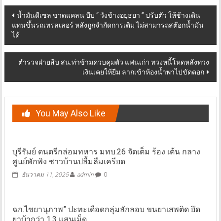
Post
น้ำมันดีเซล ขาดแคลน บีบ “ วังช้างอยุธยา ” ปรับตัว ให้ช้างเดิน
แทนขึ้นรถเทรลเลอร์ หลังถูกจำกัดการเติม ไม่สามารถสต๊อกน้ำมัน
navigation
ได้
ตำรวจฝ่ายสืบ สน.ท่าข้ามควบคุมตัว แฟนเก่า ทวงหนี้โหดหลังทวง
เงินเคยให้ยืม ลากเข้าห้องน้ำพาไปขัดดอก
You May Also Like
บุรีรัมย์ ดนตรีกล่อมทหาร มทบ.26 จัดเต็ม ร้อง เต้น กลาง
ศูนย์พักพิง ชาวบ้านปลื้มลืมเครียด
ธันวาคม 11, 2025
admin
0
ฉก.ไชยานุภาพ” ปะทะเดือดกลุ่มลักลอบ ขนยาเสพติด ยึด
ยาบ้ากว่า 1.3 แสนเม็ด