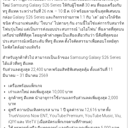
ใหม่ Samsung Galaxy S26 Series ให้กับผู้โชคดี 30 คน ที่จองเครื่องกับ
ทรู ดีแทค ระหว่างวันที่ 26 ก.พ. – 10 มี.ค. 69 พร้อมลายเซ็นสุดพิเศษบน
กล่อง Galaxy S26 Series และกิจกรรถ่ายภาพ 1:1 กับ “เต” อย่างใกล้ชิด
ชนิด ทำเอาแฟนคลับ “ใจบาง” ไปตามๆ กัน งานนี้ไม่ใช่แค่การรับสมาร์ท
โฟนรุ่นใหม่ แต่เป็นการส่งมอบประสบการณ์ “เอไอโฟน” ที่ฉลาดที่สุดบน
เครือข่ายที่ดีที่สุด โดยลูกค้าต่างพูดเป็นเสียงเดียวกันว่า นี่คือที่สุดของ
ประสบการณ์เหนือระดับ ที่ทรู ดีแทค ตั้งใจคัดสรรมาเพื่อตอบโจทย์ทุก
ไลฟ์สไตล์อย่างแท้จริง
สำหรับลูกค้าทั่วไป สามารถเป็นเจ้าของ Samsung Galaxy S26 Series
ได้แล้วที่ทรู ดีแทค
รับส่วนลดสูงสุด 22,400 บาท พร้อมสิทธิพิเศษสุดคุ้ม ตั้งแต่วันที่ 11
มีนาคม – 31 มีนาคม 2569
เครื่องพร้อมแพ็กเกจ
เก่าแลกใหม่ ลดเพิ่มสูงสุด 10,000 บาท
ลูกค้าทรู ดีแทค นำอายุการใช้งานแลกรับส่วนลดเพิ่มสูงสุด 2,000
บาท
ดูฟรี ความบันเทิงครบรส นาน 1 ปี มูลค่ารวม 12,616 บาท ทั้ง
TrueVisions Now ENT, YouTube Premium, YouTube Music, Viu,
iQIYI และ WeTV (เมื่อสมัครแพ็กเกจตามที่กำหนด)
ใช้ ทรูพอยท์ หรือ ดีแทคคอยน์ แลกรับส่วนลดเพิ่มสูงสุด 5,000 บาท