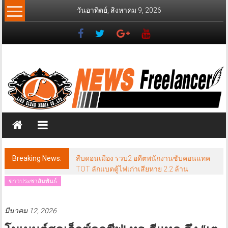
Skip
วันอาทิตย์, สิงหาคม 9, 2026
to
content
News
Freelancer
นิ
วส์
ฟรี
แลน
เซอร์
Breaking News:
สืบดอนเมือง รวบ2 อดีตพนักงานซับคอนแทค
TOT ลักแบตตู้ไฟเก่าเสียหาย 2.2 ล้าน
ข่าวประชาสัมพันธ์
มีนาคม 12, 2026