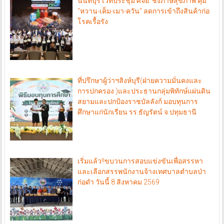
นนทบุรี เวทีประชุม ศจย. ชงภาษีสุขภาพ คุม
“หวาน-เค็ม-เมา-ควัน“ ลดการเข้าถึงสินค้าก่อ
โรคเรื้อรัง
ที่ปรึกษาผู้ว่าฯสิงห์บุรี(ฝ่ายความมั่นคงและ
การปกครอง )และประธานกลุ่มพิทักษ์แผ่นดิน
สยามและปกป้องราชบัลลังก์ มอบทุนการ
ศึกษาแก่นักเรียน รร.ธัญรัตน์ จ.ปทุมธานี
เริ่มแล้ว!!ขบวนการสอบแข่งขันเพื่อสรรหา
และเลือกสรรพนักงานจ้างเทศบาลตำบลป่า
ก่อดำ วันนี้ 8 สิงหาคม 2569