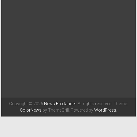
Copyright © 2026
News Freelancer
. All rights reserved. Theme:
ColorNews
by ThemeGrill. Powered by
WordPress
.