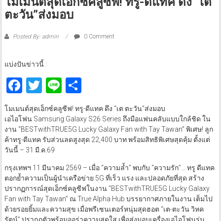
โมเมนต์สุดเอ็กซ์คลูซีฟ! ทรู-ดีแทค ดึง “เต
ตะวัน”ส่งมอบ
Posted By: admin
0 Comment
แบ่งปันข่าวนี้ :
Facebook
Twitter
Line
Share
โมเมนต์สุดเอ็กซ์คลูซีฟ! ทรู-ดีแทค ดึง “เต ตะวัน”ส่งมอบ
เอไอโฟน Samsung Galaxy S26 Series ถึงมือแฟนคลับแบบใกล้ชิด ใน
งาน “BESTwithTRUE5G Lucky Galaxy Fan with Tay Tawan” พิเศษ! ลูก
ค้าทรู-ดีแทค รับส่วนลดสูงสุด 22,400 บาท พร้อมสิทธิพิเศษสุดคุ้ม ตั้งแต่
วันนี้ – 31 มี.ค.69
กรุงเทพฯ 11 มีนาคม 2569 – เมื่อ “ความล้ำ” พบกับ “ความรัก”… ทรู ดีแทค
ตอกย้ำความเป็นผู้นำเครือข่าย 5G ที่เร็ว แรง และปลอดภัยที่สุด สร้าง
ปรากฏการณ์สุดเอ็กซ์คลูซีฟในงาน “BESTwithTRUE5G Lucky Galaxy
Fan with Tay Tawan” ณ True Alpha Hub บรรยากาศภายในงาน เต็มไป
ด้วยรอยยิ้มและความสุข เมื่อพรีเซนเตอร์หนุ่มสุดฮอต “เต-ตะวัน วิหค
รัตน์” ปรากฏตัวพร้อมออร่าความสดใส เพื่อส่งมอบเครื่องเอไอโฟนรุ่น