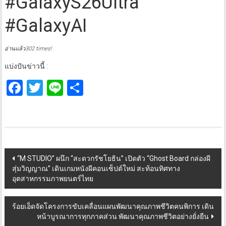
#GalaxyS26Ultra
#GalaxyAI
อ่านแล้ว302 times!
แบ่งปันข่าวนี้ :
Facebook
Twitter
Line
Share
Post
“M STUDIO” ผนึก “สะดวกรัชโยธิน” เปิดตัว “Ghost Board กล่องผี
สุ่มวิญญาณ” เดินเกมหนังผีคอนเซ็ปต์ใหม่ สะท้อนทิศทาง
navigation
อุตสาหกรรมภาพยนตร์ไทย
ร้อยเอ็ดจัดโครงการขับเคลื่อนแผนพัฒนาคุณภาพชีวิตคนพิการ เดิน
หน้าบูรณาการทุกภาคส่วน พัฒนาคุณภาพชีวิตอย่างยั่งยืน