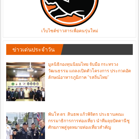
เว็บไซต์ข่าวสารเพื่อคนรุ่นใหม่
ข่าวเด่นประจำวัน
มูลนิธิกองทุนนิยมไทย จับมือ กระทรวง
วัฒนธรรม แถลงเปิดตัวโครงการ ประกวดอัต
ลักษณ์อาหารภูมิภาค “รสถิ่นไทย”
พันโท ดร. สินธพ แก้วพิจิตร ประธานคณะ
กรรมาธิการการท่องเที่ยว นำทีมลุยปัตตานีชู
ศักยภาพสู่จุดหมายท่องเที่ยวสำคัญ