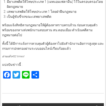
มียาเสพติดให้โทษประเภท 1 (เมทแอมเฟตามีน) ไว้ในครอบครองโดย
ผิดกฎหมาย
เสพยาเสพติดให้โทษประเภท 1 โดยฝ่าฝืนกฎหมาย
เป็นผู้ขับขี่รถขณะเสพยาเสพติด
พร้อมแจ้งสิทธิตามกฎหมายให้ผู้ต้องหาทราบครบถ้วน ก่อนควบคุมตัว
พร้อมของกลางส่งพนักงานสอบสวน สน.ดอนเมือง ดำเนินคดีตาม
กฎหมายต่อไป
ทั้งนี้ ได้มีการแจ้งการควบคุมตัวผู้ต้องหาไปยังสำนักงานอัยการสูงสุด และ
กรมการปกครองผ่านระบบออนไลน์เรียบร้อยแล้ว
อ่านแล้ว452 times!
แบ่งปันข่าวนี้ :
Facebook
Twitter
Line
Share