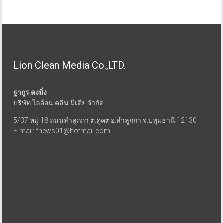
Lion Clean Media Co.,LTD.
ฐากูร คงมิ่ง
บริษัท ไลอ้อน คลีน มีเดีย จำกัด
5/37 หมู่ 18 ถนนลำลูกกา ต.คูคต อ.ลำลูกกา จ.ปทุมธานี 12130
E-mail: fnews01@hotmail.com