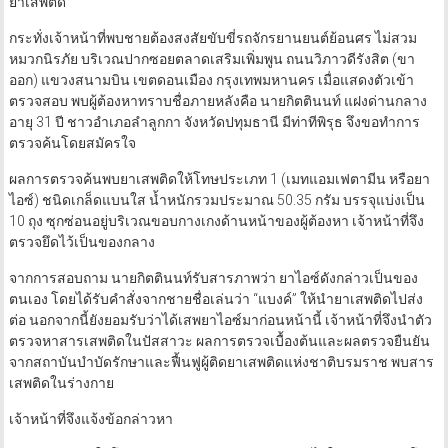
ยาเสพติด
กระทั่งเจ้าหน้าที่พบชายต้องสงสัยขับขี่รถจักรยานยนต์ย้อนศร ไม่สวม
หมวกนิรภัย บริเวณปากซอยตลาดเสริมเพิ่มพูน ถนนวิภาวดีรังสิต (ขา
ออก) แขวงสนามบิน เขตดอนเมือง กรุงเทพมหานคร เมื่อแสดงตัวเข้า
ตรวจสอบ พบผู้ต้องหาทราบชื่อภายหลังคือ นายกิตตินนท์ แฝงด่านกลาง
อายุ 31 ปี ชาวอำเภอลำลูกกา จังหวัดปทุมธานี มีท่าทีพิรุธ จึงขอทำการ
ตรวจค้นโดยสมัครใจ
ผลการตรวจค้นพบยาเสพติดให้โทษประเภท 1 (เมทแอมเฟตามีน หรือยา
ไอซ์) ชนิดเกล็ดแบนใส น้ำหนักรวมประมาณ 50.35 กรัม บรรจุแบ่งเป็น
10 ถุง ซุกซ่อนอยู่บริเวณขอบกางเกงด้านหน้าของผู้ต้องหา เจ้าหน้าที่จึง
ตรวจยึดไว้เป็นของกลาง
จากการสอบถาม นายกิตตินนท์รับสารภาพว่า ยาไอซ์ดังกล่าวเป็นของ
ตนเอง โดยได้รับคำสั่งจากชายชื่อเล่นว่า “แบงค์” ให้นำยาเสพติดไปส่ง
ต่อ นอกจากนี้ยังยอมรับว่าได้เสพยาไอซ์มาก่อนหน้านี้ เจ้าหน้าที่จึงนำตัว
ตรวจหาสารเสพติดในปัสสาวะ ผลการตรวจเบื้องต้นและผลตรวจยืนยัน
จากสถาบันบำบัดรักษาและฟื้นฟูผู้ติดยาเสพติดแห่งชาติบรมราช พบสาร
เสพติดในร่างกาย
เจ้าหน้าที่จึงแจ้งข้อกล่าวหา