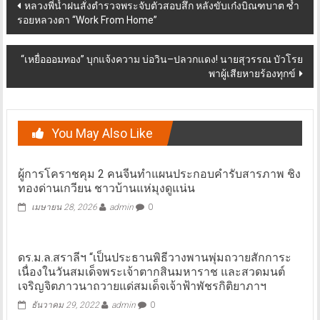
Post
หลวงพี่น้ำฝนสั่งตำรวจพระจับตัวสอบสึก หลังขับเก๋งบิณฑบาต ซ้ำ
รอยหลวงตา “Work From Home”
navigation
“เหยื่อออมทอง” บุกแจ้งความ บ่อวิน–ปลวกแดง! นายสุวรรณ บัวโรย
พาผู้เสียหายร้องทุกข์
You May Also Like
ผู้การโคราชคุม 2 คนจีนทำแผนประกอบคำรับสารภาพ ชิง
ทองด่านเกวียน ชาวบ้านแห่มุงดูแน่น
เมษายน 28, 2026
admin
0
ดร.ม.ล.สราลีฯ “เป็นประธานพิธีวางพานพุ่มถวายสักการะ
เนื่องในวันสมเด็จพระเจ้าตากสินมหาราช และสวดมนต์
เจริญจิตภาวนาถวายแด่สมเด็จเจ้าฟ้าพัชรกิติยาภาฯ
ธันวาคม 29, 2022
admin
0