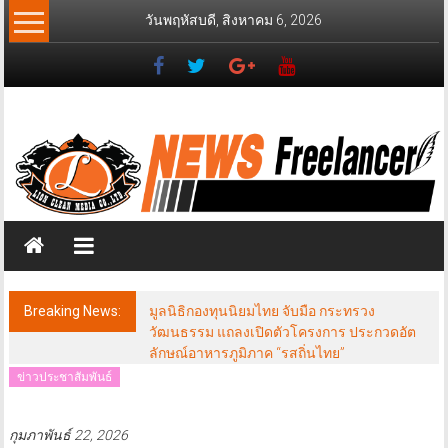
Skip
วันพฤหัสบดี, สิงหาคม 6, 2026
to
content
News
Freelancer
นิ
วส์
ฟรี
แลน
เซอร์
Breaking News:
มูลนิธิกองทุนนิยมไทย จับมือ กระทรวง
วัฒนธรรม แถลงเปิดตัวโครงการ ประกวดอัต
ลักษณ์อาหารภูมิภาค “รสถิ่นไทย”
ข่าวประชาสัมพันธ์
กุมภาพันธ์ 22, 2026