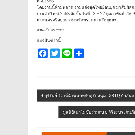
พ.ศ.2568
โดยงานนี้ห้ามพลาด ร่วมแต่งชุดไทยย้อนยุค มาสัมผัสกล
ประจำปี พ.ศ.2568 จัดขึ้นวันที่ 13 – 22 กุมภาพันธ์ 
พระนครศรีอยุธยา จังหวัดพระนครศรีอยุธยา
อ่านแล้ว256 times!
แบ่งปันข่าวนี้ :
Facebook
Twitter
Line
Share
Post
บุรีรัมย์ วิวาห์ฉ่ำชนบทกับคู่รักหนุ่ม LGBTQ กับส
navigation
มูลนิธิเมาไม่ขับร่วมกับ บ.วิริยะประกันภ