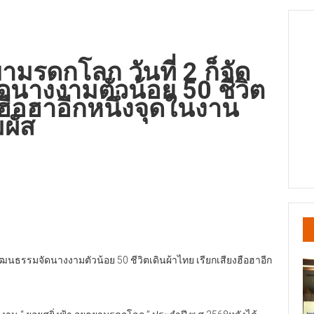
ามรดกโลก วันที่ 2 ก็จัด
ดนางงามตัวน้อย 50 ชีวิต
งฮือฮาอีกหนึ่งจุดในงาน
ผัส
วัฒนธรรมจัดนางงามตัวน้อย 50 ชีวิตเดินผ้าไทย เรียกเสียงฮือฮาอีก