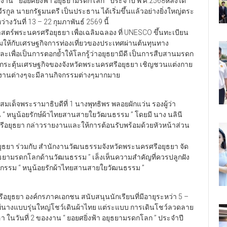
ของ งาน “ ยอยศยิ่งฟ้า อยุธยามรดกโลก ” ประจำปี พ.ศ.2568หลังได้
ีรกูล นายกรัฐมนตรี เป็นประธาน ได้เริ่มขึ้นแล้วอย่างยิ่งใหญ่ตระ
างวันที่ 13 – 22 กุมภาพันธ์ 2569 นี้
ร์พระนครศรีอยุธยา เพื่อเฉลิมฉลอง ที่ UNESCO ขึ้นทะเบียน
ิ่มให้กับเศรษฐกิจการท่องเที่ยวของประเทศผ่านต้นทุนทาง
ะเพื่อเป็นการตอกย้ำให้โลกรู้ว่าอยุธยามีดี เป็นการสืบสานมรดก
ะกระตุ้นเศรษฐกิจของจังหวัดพระนครศรีอยุธยา เชิญชวนแต่งกาย
นงานต่างๆจะมีลานกิจกรรมต่างๆมากมาย
มเด็จพระรามาธิบดีที่ 1 นางพุทธิพร พลอยผักแว่น รองผู้ว่า
“ หนูน้อยรักษ์ผ้าไทยสานสายใยวัฒนธรรม ” โดยมี นาง นลินี
อยุธยา กล่าวรายงานและให้การต้อนรับพร้อมด้วยหัวหน้าส่วน
ธยา ร่วมกับ สำนักงานวัฒนธรรมจังหวัดพระนครศรีอยุธยา จัด
ยุธยามรดกโลกด้านวัฒนธรรม ” เล็งเห็นความสำคัญที่ควรปลูกฝัง
ิจกรรม “ หนูน้อยรักผ้าไทยสานสายใยวัฒนธรรม ”
ยุธยา องค์กรภาคเอกชน สนับสนุนนักเรียนที่มีอายุระหว่า 5 –
แพ้นางแบบรุ่นใหญ่โชว์เดินผ้าไทย แต่ระแบบ การเดินโชว์ลวดลาย
อฮา ในวันที่ 2 ของงาน “ ยอยศยิ่งฟ้า อยุธยามรดกโลก ” ประจำปี