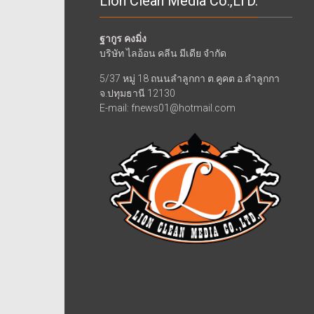
Lion Clean Media Co.,LTD.
ฐากูร คงมิ่ง
บริษัท ไลอ้อน คลีน มีเดีย จำกัด
5/37 หมู่ 18 ถนนลำลูกกา ต.คูคต อ.ลำลูกกา
จ.ปทุมธานี 12130
E-mail: fnews01@hotmail.com