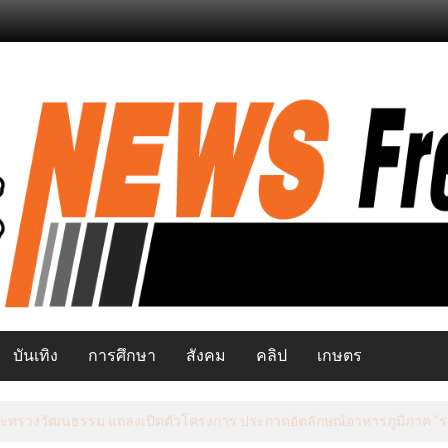
บันเทิง
การศึกษา
สังคม
คลิป
เกษตร
ระธานคณะกรรมาธิการการท่องเที่ยว นำทีมลุยปัตตานีชูศักยภาพสู่จุดหมายท่อ