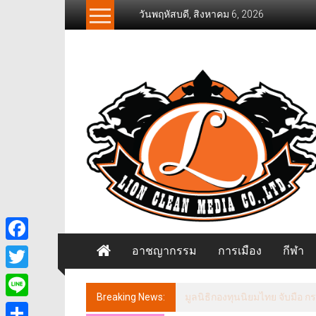
Skip
วันพฤหัสบดี, สิงหาคม 6, 2026
to
content
News
Freelancer
นิ
วส์
ฟรี
แลน
เซอร์
อาชญากรรม
การเมือง
กีฬา
Facebook
Twitter
Breaking News:
พันโท ดร. สินธพ แก้วพิจิตร ป
Line