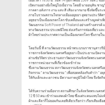
เมื่อเวลา 18.30 น. วันที่ 14 กุมภาพันธ์ 2569 วันที่ 2 
เปิดงานอย่างยิ่งใหญ่ไปเมื่อวาน โดยมี นายอนุทิน ชาญว
กาลตา อลังการ งาน แสง สี เสียง มากมาย ซึ่งจัดขึ้นระหว่
ภายโบราณสถานใจกลางเมืองอยุธยา อุทยานประวัติศาสต
อยุธยาเป็นเมืองมรดกโลก ขับเคลื่อนและสร้างมูลค่าเพ
วัฒนธรรม Soft Power of Thailand อย่างสร้างสรรค์ แล
ทางวัฒนธรรม ประเพณีไทย ส่งเสริมการท่องเที่ยว แล
ผ้าไทยร่วมประกาศความเป็นเมืองมรดกโลก ซึ่งภายใ
โดยวันนี้ ที่ ลานวัฒนธรรม หน้าพระบรมราชานุสาวรีย์ส
ราชการจังหวัดพระนครศรีอยุธยา เป็นประธานเปิดงาน 
ด่านชัยวิจิตร ประธานสภาวัฒนธรรมจังหวัดพระนครศรี
ราชการหน่วยงานที่เกี่ยวข้องเข้าร่วม
ซึ่งลานวัฒนธรรม สภาวัฒนธรรมจังหวัดพระนครศรีอยุ
กิจกรรม “ ลานวัฒนธรรม ” เพื่อสอดคล้องกับคำว่า “ อ
ให้กับเด็กและเยาวชน มีความภาคภูมิใจผ้าไทย จึงจัดก
ได้รับความร่วมมือจาก สถานศึกษาในจังหวัดพระนครศรีอ
12 ปี 50 คน เข้าร่วมแสดงผ้าไทย ซึ่งแต่ระคนแทบไม่
ผ้าและลีลาก็ไม่ยอมกันเลยทีเดียวเรียกว่า เรียกเสียงฮื