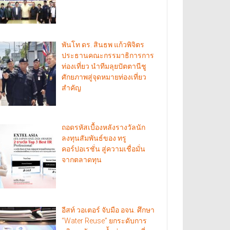
พันโท ดร. สินธพ แก้วพิจิตร
ประธานคณะกรรมาธิการการ
ท่องเที่ยว นำทีมลุยปัตตานีชู
ศักยภาพสู่จุดหมายท่องเที่ยว
สำคัญ
ถอดรหัสเบื้องหลังรางวัลนัก
ลงทุนสัมพันธ์ของ ทรู
คอร์ปอเรชั่น สู่ความเชื่อมั่น
จากตลาดทุน
อีสท์ วอเตอร์ จับมือ อจน. ศึกษา
“Water Reuse” ยกระดับการ