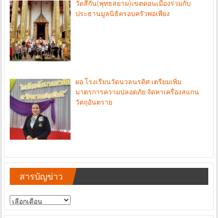
วัดสีกัน(พุทธสยาม)เขตดอนเมืองร่วมกับ
ประธานมูลนิธิครอบครัวพอเพียง
ผอ.โรงเรียนวัดนวลนรดิศ เตรียมเพิ่ม
มาตรการความปลอดภัย จัดหาเครื่องสแกน
วัตถุอันตราย
สารบัญข่าว
สารบัญ
ข่าว