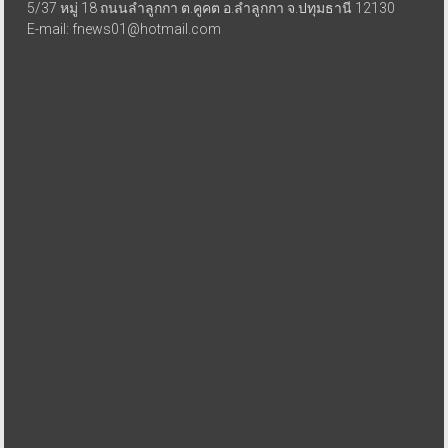
5/37 หมู่ 18 ถนนลำลูกกา ต.คูคต อ.ลำลูกกา จ.ปทุมธานี 12130
E-mail: fnews01@hotmail.com