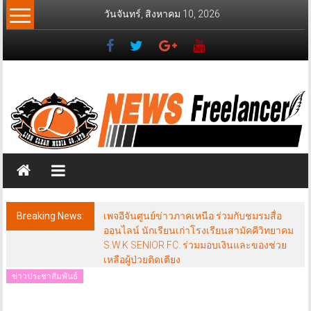
Skip
วันจันทร์, สิงหาคม 10, 2026
to
content
News
Freelancer
นิ
วส์
ฟรี
แลน
เซอร์
Breaking News:
เพจอีจันศูนย์ข่าวภาคเหนือ ร่วมกับชมรมสื่อ
ออนไลน์ นักเรียนเก่าโรงเรียนสามัคคีวิทยาคม
S.W.K SENIOR FC. ร่วมมอบเงินและของช่วย
เหลือผู้ป่วยติดเตียง
ข่าวประชาสัมพันธ์