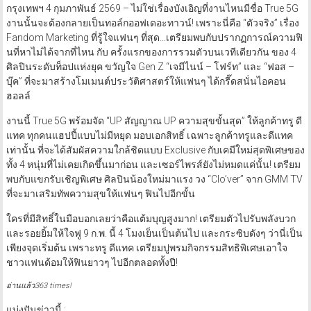
กรุงเทพฯ 4 กุมภาพันธ์ 2569 – ไม่ใช่เรื่องบังเอิญที่งานไหนมีชื่อ True 5G
งานนั้นจะต้องกลายเป็นทอล์กออฟเดอะทาวน์! เพราะนี่คือ “ตัวจริง” เรื่อง
Fandom Marketing ที่รู้ใจแฟนๆ ที่สุด…เตรียมพบกับปรากฏการณ์ความฟิ
นที่หาไม่ได้จากที่ไหน กับ ครั้งแรกของการรวมตัวบนเวทีเดียวกัน ของ 4
ศิลปินระดับท็อปแห่งยุค ขวัญใจ Gen Z “เจมีไนน์ – โฟร์ท” และ “ฟอส –
บุ๊ค” ที่จะมาสร้างโมเมนต์ประวัติศาสตร์ให้แฟนๆ ได้กรี๊ดสนั่นไอคอน
ฮอลล์
งานนี้ True 5G พร้อมจัด “UP สัญญาณ UP ความสุขขั้นสุด” ให้ลูกค้าทรู ดี
แทค ทุกคนแฮปปี้แบบไม่มีหยุด มอบเอกสิทธิ์ เฉพาะลูกค้าทรูและดีแทค
เท่านั้น ที่จะได้สัมผัสความใกล้ชิดแบบ Exclusive กับเคมีใหม่สุดพิเศษของ
ทั้ง 4 หนุ่มที่ไม่เคยเกิดขึ้นมาก่อน และเซอร์ไพรส์ยังไม่หมดแค่นั้น! เตรียม
พบกับแขกรับเชิญพิเศษ ศิลปินน้องใหม่มาแรง วง “Clo’ver” จาก GMM TV
ที่จะมาเสริมทัพความสุขให้แฟนๆ ฟินไปอีกขั้น
ใครที่มีสิทธิ์ในมือบอกเลยว่าคือแต้มบุญสูงมาก! เตรียมตัวไปรับพลังบวก
และรอยยิ้มให้ใจฟู 9 ก.พ. นี้ 4 โมงเย็นเป็นต้นไป และกระซิบดังๆ ว่านี่เป็น
เพียงจุดเริ่มต้น เพราะทรู ดีแทค เตรียมปูพรมกิจกรรมสิทธิพิเศษเอาใจ
ชาวแฟนด้อมให้ฟินยาวๆ ไปอีกตลอดทั้งปี!
อ่านแล้ว363 times!
แบ่งปันข่าวนี้ :