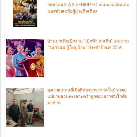
วิทยาคม S.W.K SENIOR FC. ร่วมมอบเงินและ
ของช่วยเหลือผู้ป่วยติดเตียง
บ้านนาเดิมเปิดงาน “เบิกฟ้า นาเดิม” และงาน
“วันกำนัน ผู้ใหญ่บ้าน” ประจำปี พ.ศ. 2569
องเขยสุดทนพี่เมียติดยาอาระวาทในบ้านตบ
แม่ยายชวนทะเลาะคว้าลูกซองยาวซันโวดับ
คาบ้าน