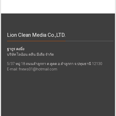
Lion Clean Media Co.,LTD.
ฐากูร คงมิ่ง
บริษัท ไลอ้อน คลีน มีเดีย จำกัด
5/37 หมู่ 18 ถนนลำลูกกา ต.คูคต อ.ลำลูกกา จ.ปทุมธานี 12130
E-mail: fnews01@hotmail.com