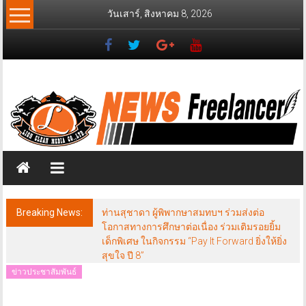
Skip
วันเสาร์, สิงหาคม 8, 2026
to
content
News
Freelancer
นิ
วส์
ฟรี
แลน
เซอร์
Breaking News:
ท่านสุชาดา ผู้พิพากษาสมทบฯ ร่วมส่งต่อ
โอกาสทางการศึกษาต่อเนื่อง ร่วมเติมรอยยิ้ม
เด็กพิเศษ ในกิจกรรม “Pay It Forward ยิ่งให้ยิ่ง
สุขใจ ปี 8”
ข่าวประชาสัมพันธ์