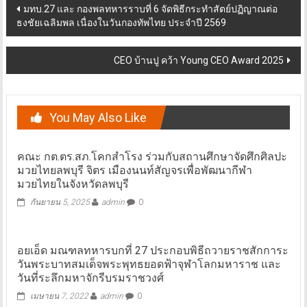
Post
มทบ.27 และ กองพลทหารราบที่ 6 จัดพิธีกระทำสัตย์ปฏิญาณต่อ
ธงชัยเฉลิมพล เนื่องในวันกองทัพไทย ประจำปี 2569
navigation
CEO บ้านปู คว้า Young CEO Award 2025
You May Also Like
คณะ กต.ตร.สภ.โคกสำโรง ร่วมกับสถานศึกษาจัดศึกศิลปะ
มวยไทยลพบุรี จิตร เมืองนนท์สัญจรเพื่อพัฒนากีฬา
มวยไทยในจังหวัดลพบุรี
กันยายน 5, 2025
admin
0
อยเอ็ด มณฑลทหารบกที่ 27 ประกอบพิธีถวายราชสักการะ
วันพระบาทสมเด็จพระพุทธยอดฟ้าจุฬาโลกมหาราช และ
วันที่ระลึกมหาจักรีบรมราชวงศ์
เมษายน 7, 2022
admin
0