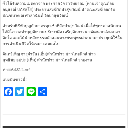
ซึ่งได้รับความเมตตาจาก พระราชวัชราวิทยาคม (ท่านเจ้าคุณต้อม
อนุสรณ์ ปภัสสฺโร) ประธานสงฆ์วัดป่าสุขวัฒน์ นำคณะสงฆ์ ออกรับ
บิณฑบาต ณ ศาลาฉันท์ วัดป่าสุขวัฒน์
สำหรับพิธีทำบุญตักบาตรทุกเช้าที่วัดป่าสุขวัฒน์ เพื่อให้พุทธศาสนิกชน
ได้มีโอกาสทำบุญตักบาตร รักษาศีล เจริญจิตภาวนา พัฒนากล่อมเกลา
จิตใจ และได้นำหลักธรรมคำสอนทางพระพุทธศาสนามาประยุกต์ใช้ใน
การดำเนินชีวิตให้เหมาะสมต่อไป
จันทร์เพ็ญ จารุจำรัส (เอ็ม)สำนักข่าว ข่าวไทยนิวส์ ข่าว
สุทธิชัย อุปปะ (เต็ม) สำนักข่าว ข่าวไทยนิวส์ รายงาน
อ่านแล้ว232 times!
แบ่งปันข่าวนี้ :
Facebook
Twitter
Line
Share