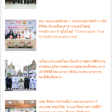
ทรู x คณะแพทย์ มธ. x รพ.ธรรมศาสตร์ฯ x เอ้ก
ดิจิทัล ขับเคลื่อนสาธารณสุขไทยสู่
Healthcare AI ชูไฮไลต์ “Thammasat–True
AI Health Innovation Hub”
เอไอเอ ประเทศไทย เป็นเจ้าภาพพระพิธีธรรม
สวดพระอภิธรรมพระบรมศพ สมเด็จพระนาง
เจ้าสิริกิติ์ พระบรมราชินีนาถ พระบรมราช
ชนนีพันปีหลวง
กยท. ดีลความร่วมมือ 5 หน่วยงานจาก 3
ประเทศ หนุนวิจัย ‘ระบบกรีดยางความถี่ต่ำ’
ลดภาระแรงงาน เพิ่มประสิทธิภาพ