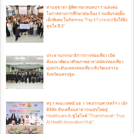
ท่านสุชาดา ผู้พิพากษาสมทบฯ ร่วมส่งต่อ
โอกาสทางการศึกษาต่อเนื่อง ร่วมเติมรอยยิ้ม
เด็กพิเศษ ในกิจกรรม “Pay It Forward ยิ่งให้ยิ่ง
สุขใจ ปี 8”
ประธานกรรมาธิการการท่องเที่ยว เปิด
สัมมนาพัฒนาศักยภาพอาสาสมัครท่องเที่ยว
มุ่งยกระดับแหล่งท่องเที่ยวเชิงวัฒนธรรม
จังหวัดนครปฐม
ทรู x คณะแพทย์ มธ. x รพ.ธรรมศาสตร์ฯ x เอ้ก
ดิจิทัล ขับเคลื่อนสาธารณสุขไทยสู่
Healthcare AI ชูไฮไลต์ “Thammasat–True
AI Health Innovation Hub”