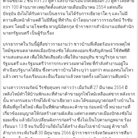
พาณิชย์ไม้ 2 ชั้น กว่า 25 คูหา และบ้านเรือนใกล้เคียงอีก 20 คูหา เสียหาย
กว่า 100 ล้านบาท เหตุเกิดตั้งแต่ปลายเดือนมีนาคม 2554 แต่จนถึง
ปัจจุบัน ยังไม่ได้รับความเป็นธรรม ไม่ได้รับการเยียวยาใด ๆ และไม่มี
ความคืบหน้าด้านคดี ไม่มีที่อยู่ ที่ทำกิน นำโดยนางสาววรรณรัตน์ วีรชัย
สุนทร โดยมี นายโชคชัย หาญนิมิตรกุล ข้าราชการสำนักงานปลัดสำนัก
นายกรัฐมนตรี เป็นผู้รับเรื่อง
บรรยากาศในวันนี้ผู้สื่อข่าวรายงานว่า ชาวบ้านที่เดือดร้อนจากเหตุไฟ
ไหม้ชุมชนตลาดสดเมืองปักธงชัย ได้แสดงออกเชิงสัญลักษณ์ ใช้ทัพพีตี
จานสแตนเลส เพื่อให้เกิดเสียงดัง เพื่อให้นายอนุทิน ชาญวีรกุล นายก
รัฐมนตรี และรัฐมนตรีว่าการกระทรวงมหาดไทย ที่กำลังทำงานอยู่ใน
ทำเนียบรัฐบาลได้ยิน ซึ่งทางชาวบ้านได้ระบุว่า บอกว่า ตนเองทนไม่ไหว
แล้ว เพราะร้องเรียนและยื่นเรื่องมาแล้วหลายครั้ง แต่ไม่ความคืบหน้า
นางสาววรรณรัตน์ วีรชัยสุนทร กล่าวว่า เมื่อวันที่ 27 มีนาคม 2554 มี
เพลิงไหม้ทำให้บ้านพักและที่ทำมาค้าขายถูกไฟไหม้เหลือแต่ซาก หลังจาก
นั้น ทางกรมธนารักษ์ได้เข้ามาเยียวยา และได้ขออนุญาตก่อสร้างบ้านใน
ที่เดิมที่ถูกไฟไหม้ เพื่อเป็นที่พักอาศัยและค้าขาย ก่อนหน้านี้ หน่วยงานที่
เกี่ยวข้องอนุญาตให้ก่อสร้างตามผังเดิม แต่ทางเทศบาลเมืองปักธงชัยไม่
ยอมเซ็น แล้วยังไปเปลี่ยนผังการก่อสร้าง ซึ่งไม่เป็นไปตามกฎหมาย ร้อง
เรียนมา 13 ปี จนวันนี้บ้านก็ยังไม่ได้สร้าง ต้องไปเช่าบ้านอยู่ ค้าขายก็
ลำบาก กระทั่งวันที่ 30 มิถุนายน 2566 ผู้ว่าราชการจังหวัดนครราชสีมา