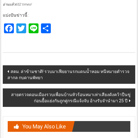
อ่านแล้ว652 times!
แบ่งปันข่าวนี้ :
Facebook
Twitter
Line
Share
Post
สตม. ล่าข้ามชาติ! รวบมาเฟียยานรกแดนน้ำหอม หนีหมายตำรวจ
สากล กบดานพัทยา
navigation
สายตรวจดอนเมืองรวบเพื่อนบ้านหัวร้อนหมาเห่าเสียงดังคว้าปืนขู่
ก่อนยื้อแย่งกันถูกคู่กรณีแจ้งจับ อ้างรับจำนำมา 25 ปี
You May Also Like