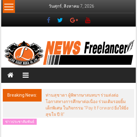
Skip
วันศุกร์, สิงหาคม 7, 2026
to
content
News
Freelancer
นิ
วส์
ฟรี
แลน
เซอร์
Breaking News:
ท่านสุชาดา ผู้พิพากษาสมทบฯ ร่วมส่งต่อ
โอกาสทางการศึกษาต่อเนื่อง ร่วมเติมรอยยิ้ม
เด็กพิเศษ ในกิจกรรม “Pay It Forward ยิ่งให้ยิ่ง
สุขใจ ปี 8”
ข่าวประชาสัมพันธ์