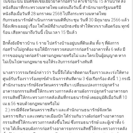
ในขณะนั้น มีมติชดเชยเยียวยาค่าก่อสร้าง ค่าเช่าบ้าน 15 ล้านบาท ส่ง
หนังสือมาที่กระทรวงมหาดไทย แต่จนถึงวันนี้ สำนักนายกรัฐมนตรีมี
หนังสือเมื่อวันที่ 28 มกราคม 2568 ไปถึงกระทรวงมหาดไทย
กับกรมธนารักษ์ดำเนินการตามมติที่ประชุม วันที่ 30 มิถุนายน 2566 แล้ว
ก็ยังเพิกเฉยอยู่ เรื่อง ไฟไหม้ที่อำเภอปักธงชัย ทำให้พวกเราเดือดร้อน ทุกข์
ร้อน เสียหายมาถึงวันนี้ เป็นเวลา 15 ปีแล้ว
อีกทั้งยังมีชาวบ้าน 6 ราย ไปสร้างบ้านอยู่บนที่ดินเดิม ทั้ง ๆ ที่ผังการ
ก่อสร้างไม่ถูกต้อง ขอให้มีการตรวจสอบการก่อสร้างอาคารทั้ง 6 หลัง มี
การขออนุญาตก่อสร้างตามกฎหมายหรือไม่ และใครเป็นผู้อนุญาต หาก
ไม่เป็นไปตามกฎหมาย ขอให้ระงับการก่อสร้างทันที
นางสาววรรณรัตน์กล่าวว่า วันนี้จึงได้มาติดตามเรื่องราวและเร่งให้ทาง
ศูนย์รับเรื่องราวร้องทุกข์ดำเนินการทันทีตาม 3 ข้อเรียกร้อง ดังนี้ 1.) กรณี
สำนักงานธนารักษ์จังหวัดนครราชสีมา เปลี่ยนแปลงการปลูกสร้าง
อาคารยกกรรมสิทธิ์ให้กระทรวงการคลัง ตามผังการปลูกสร้างอาคารยก
กรรมสิทธิ์ให้กระทรวงการคลังเดิมที่กรมธนารักษ์ เคยอนุมัติเมื่อวันที่ 10
เม.ย.56 ชอบด้วยกฎหมายหรือไม่
2.) กรณีที่จังหวัดนครราชสีมา และสำนักงานธนารักษ์จังหวัด
นครราชสีมา และเทศบาลเมืองปัก ได้ร่วมกันวางผังก่อสร้างอาคารยก
กรรมสิทธิ์ให้กระทรวงการคลังขึ้นใหม่ ซึ่งกรมธนารักษ์ และผู้เช่าทั้ง 6
ราย ได้เห็นชอบผังการก่อสร้างอาคารยกกรรมสิทธิ์ให้กระทรวงการคลัง