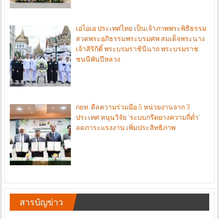
เอไอเอ ประเทศไทย เป็นเจ้าภาพพระพิธีธรรม
สวดพระอภิธรรมพระบรมศพ สมเด็จพระนาง
เจ้าสิริกิติ์ พระบรมราชินีนาถ พระบรมราช
ชนนีพันปีหลวง
กยท. ดีลความร่วมมือ 5 หน่วยงานจาก 3
ประเทศ หนุนวิจัย ‘ระบบกรีดยางความถี่ต่ำ’
ลดภาระแรงงาน เพิ่มประสิทธิภาพ
สารบัญข่าว