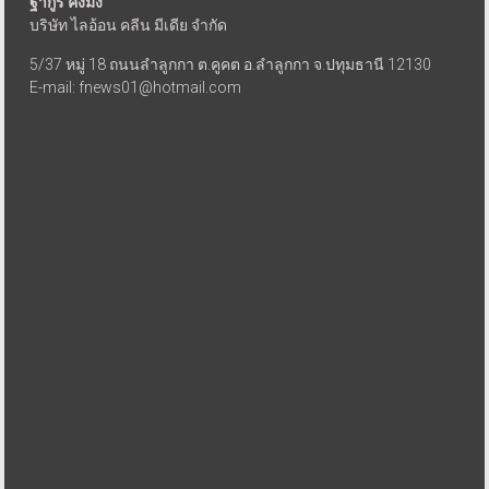
ฐากูร คงมิ่ง
บริษัท ไลอ้อน คลีน มีเดีย จำกัด
5/37 หมู่ 18 ถนนลำลูกกา ต.คูคต อ.ลำลูกกา จ.ปทุมธานี 12130
E-mail: fnews01@hotmail.com