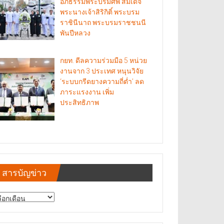
อภิธรรมพระบรมศพ สมเด็จ
พระนางเจ้าสิริกิติ์ พระบรม
ราชินีนาถ พระบรมราชชนนี
พันปีหลวง
กยท. ดีลความร่วมมือ 5 หน่วย
งานจาก 3 ประเทศ หนุนวิจัย
‘ระบบกรีดยางความถี่ต่ำ’ ลด
ภาระแรงงาน เพิ่ม
ประสิทธิภาพ
สารบัญข่าว
รบัญ
าว