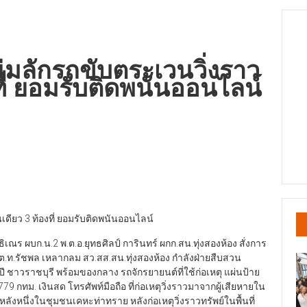
ุ่มลักรถขับตระเวนวิ่งราว
งที่ ยอมรับติดพนันออนไลน์
นเดียว 3 ท้องที่ ยอมรับติดพนันออนไลน์
ธิเณร ผบก.น.2 พ.ต.อ.ยุทธศิลป์ การินทร์ ผกก.สน.ทุ่งสองห้อง สั่งการ
พ.ต.ท.รัชพล เหลากลม สว.สส.สน.ทุ่งสองห้อง กำลังฝ่ายสืบสวน
 ปี ชาวราชบุรี พร้อมของกลาง รถจักรยายนต์ที่ใช้ก่อเหตุ แผ่นป้าย
 กทม. เงินสด โทรศัพท์มือถือ ที่ก่อเหตุวิ่งราวมาจากผู้เสียหายใน
หลังหนึ่งในชุมชนเคหะท่าทราย หลังก่อเหตุวิ่งราวทรัพย์ในพื้นที่