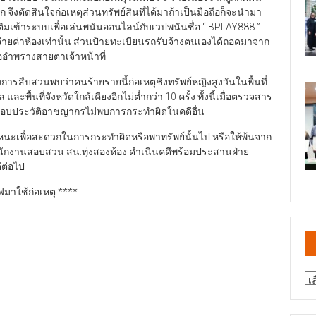
จึงตัดสินใจก่อเหตุส่วนทรัพย์สินที่ได้มาถ้าเป็นมือถือก็จะนำมา
ิมเข้าระบบเพื่อเล่นพนันออนไลน์กับเวปพนันชื่อ “ BPLAY888 ”
าจ่ายค่าห้องเท่านั้น ส่วนป้ายทะเบียนรถรับจ้างตนเองได้ถอดมาจาก
่ออำพรางสายตาเจ้าหน้าที่
งการสืบสวนพบว่าคนร้ายรายนี้ก่อเหตุชิงทรัพย์หญิงสูงวันในพื้นที่
 และพื้นที่จังหวัดใกล้เคียงอีกไม่ต่ำกว่า 10 ครั้ง ทั้งนี้เมื่อตรวจสาร
อบประวัติอาชญากรไม่พบการกระทำผิดในคดีอื่น
นพาหนะเพื่อสะดวกในการกระทำผิดหรือพาทรัพย์นั้นไป หรือให้พ้นจาก
ักงานสอบสวน สน.ทุ่งสองห้อง ดำเนินคดีพร้อมประสานฝ่าย
ีต่อไป
วฟมาใช้ก่อเหตุ ****
สา
ข่