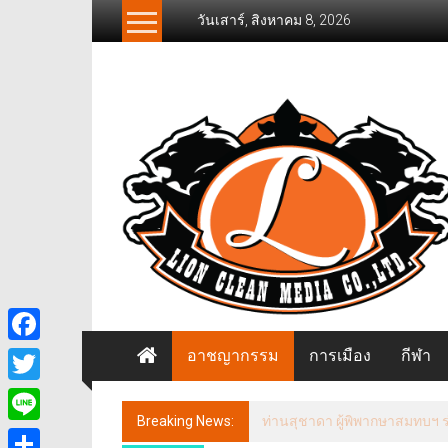
Skip
วันเสาร์, สิงหาคม 8, 2026
to
content
News
Freelancer
นิ
วส์
ฟรี
แลน
เซอร์
อาชญากรรม
การเมือง
กีฬา
Facebook
Twitter
Breaking News:
ประธานกรรมาธิการการท่องเที่
Line