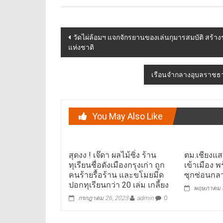
Post
วัดไผ่ล้อมฯ แจกจักรยานของเล่นกุมารสมบัติ สร้างรอ
แห่งชาติ
navigation
เรือนจำกลางอุบลราชธานี
You May Also Like
สุดงง ! เจ๊ดา ผลไม้ซิ่ง ร้าน
ตม.เชียงแ
ทุเรียนชื่อดังเมืองกรุงเก่า ถูก
เข้าเมือง พ
คนร้ายรื้อร้าน และขโมยมีด
ซุกซ่อนกลา
ปอกทุเรียนกว่า 20 เล่ม เกลี้ยง
พฤษภาคม 3
กรกฎาคม 26, 2023
admin
0