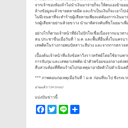
จากเจ้าของห้องถ้าไม่นำเงินมาจ่ายก็จะให้ตนเองย้ายออก 
ล้างข้อมูลแล้วขายตลาดมืด และถ้าเป็นเงินก็จะเอาไปเต
ไม่มีเจนตาที่จะทำร้ายผู้เสียหายเพียงแต่ต้องการเงินม
รถผู้เสียหายย่านห้วยขวาง นำมาติดรถคันที่ขโมยมาเพื
อย่างไรก็ตามเจ้าหน้าที่ยังไม่ปักใจเชื่อเนื่องจากแนวทา
สน.ประชาขื่นเมื่อวันที่ 1 ม.ค. และพื้นที่อื่นทั้งในนครบาล
เสพติดในร่างกายพบปัสสาวะสีม่วง และจากการตรวจส
เบื้องต้นเจ้าหน้าที่แจ้งข้อหาวิ่งราวทรัพย์โดยใช้ยา
การจับกุม และเสพยาเสพติด นำตัวพร้อมของกลางส่งพน
สืบสวนท้องที่ที่คนร้ายไปก่อเหตุมาอายัดตัวไปดำเนินคด
*** ภาพตอนก่อเหตุเมื่อวันที่ 1 ม.ค. ก่อนที่จะไป ชิงรถเ
อ่านแล้ว1154 times!
แบ่งปันข่าวนี้ :
Facebook
Twitter
Line
Share