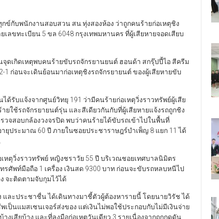
้องทุกข์กับพนักงานสอบสวน สน.ทุ่งสองห้อง ว่าถูกคนร้ายก่อเหตุชิง
ายเลขทะเบียน 5 ขล 6048 กรุงเทพมหานคร ที่ผู้เสียหายจอดเสียบ
จุดเกิดเหตุพบคนร้ายขับรถจักรยานยนต์ ฮอนด้า สกรุ๊ปปี้ไอ สีครีม
1 ก่อนจะเดินย้อนมาก่อเหตุชิงรถจักรยายนต์ ของผู้เสียหายขับ
ด้รับแจ้งจากศูนย์วิทยุ 191 ว่ามีคนร้ายก่อเหตุวิ่งราวทรัพย์ผู้เสีย
ยใช้รถจักรยายนต์รุ่น และสีเดียวกันกับที่ผู้เสียหายแจ้งรถถูกชิง
ะตรวจสอบกล้องวงจรปิด พบว่าคนร้ายได้ขับรถเข้าไปในพื้นที่
ญิง อายุประมาณ 60 ปี ภายในซอยประชาราษฎร์บำเพ็ญ 8 แยก 11 ได้
.
หตุวิ่งราวทรัพย์ หญิงชราวัย 55 ปี บริเวณชอยเทศบาลนิมิตร
ทรศัพท์มือถือ 1 เครื่อง เงินสด 9300 บาท ก่อนจะขับรถหลบหนีไป
 จะติดตามจับกุมไว้ได้
้อง และประชาชื่น ได้เดินทางมาชี้ตัวผู้ต้องหารายนี้ โดยนายวิรัช ได้
ีพเป็นแมสเซนเจอร์ส่งของ แต่เงินไม่พอใช้ประกอบกับไม่มีเงินจ่าย
้างเสียบ้าง และที่ลงมือก่อเหตุวันเดียว 3 รายเนื่องจากถูกกดดัน