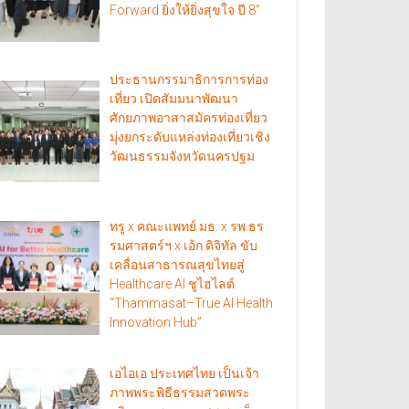
Forward ยิ่งให้ยิ่งสุขใจ ปี 8”
ประธานกรรมาธิการการท่อง
เที่ยว เปิดสัมมนาพัฒนา
ศักยภาพอาสาสมัครท่องเที่ยว
มุ่งยกระดับแหล่งท่องเที่ยวเชิง
วัฒนธรรมจังหวัดนครปฐม
ทรู x คณะแพทย์ มธ. x รพ.ธร
รมศาสตร์ฯ x เอ้ก ดิจิทัล ขับ
เคลื่อนสาธารณสุขไทยสู่
Healthcare AI ชูไฮไลต์
“Thammasat–True AI Health
Innovation Hub”
เอไอเอ ประเทศไทย เป็นเจ้า
ภาพพระพิธีธรรมสวดพระ