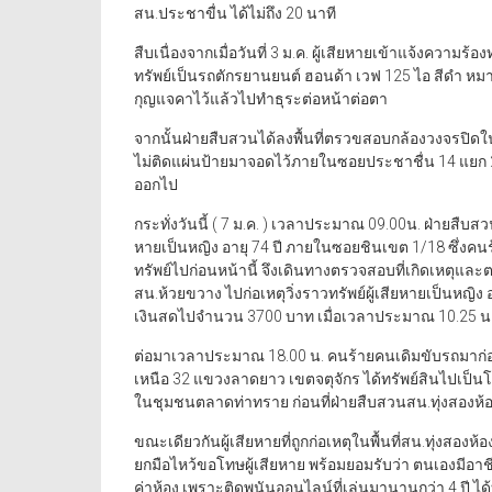
สน.ประชาขื่น ได้ไม่ถึง 20 นาที
สืบเนื่องจากเมื่อวันที่ 3 ม.ค. ผู้เสียหายเข้าแจ้งความร
ทรัพย์เป็นรถตักรยานยนต์ ฮอนด้า เวฟ 125 ไอ สีดำ หม
กุญแจคาไว้แล้วไปทำธุระต่อหน้าต่อตา
จากนั้นฝ่ายสืบสวนได้ลงพื้นที่ตรวขสอบกล้องวงจรปิดใน
ไม่ติดแผ่นป้ายมาจอดไว้ภายในซอยประชาชื่น 14 แยก 2-
ออกไป
กระทั่งวันนี้ ( 7 ม.ค. ) เวลาประมาณ 09.00น. ฝ่ายสืบสวนไ
หายเป็นหญิง อายุ 74 ปี ภายในซอยชินเขต 1/18 ซึ่งคนร้า
ทรัพย์ไปก่อนหน้านี้ จึงเดินทางตรวจสอบที่เกิดเหตุแล
สน.ห้วยขวาง ไปก่อเหตุวิ่งราวทรัพย์ผู้เสียหายเป็นห
เงินสดไปจำนวน 3700 บาท เมื่อเวลาประมาณ 10.25 น
ต่อมาเวลาประมาณ 18.00 น. คนร้ายคนเดิมขับรถมาก่อเ
เหนือ 32 แขวงลาดยาว เขตจตุจักร ได้ทรัพย์สินไปเป็นโ
ในชุมชนตลาดท่าทราย ก่อนที่ฝ่ายสืบสวนสน.ทุ่งสองห้อง
ขณะเดียวกันผู้เสียหายที่ถูกก่อเหตุในพื้นที่สน.ทุ่งสองห
ยกมือไหว้ขอโทษผู้เสียหาย พร้อมยอมรับว่า ตนเองมีอาช
ค่าห้อง เพราะติดพนันออนไลน์ที่เล่นมานานกว่า 4 ปี ได้บ