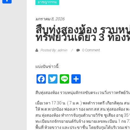
อาชญากรรม
Share
มกราคม 8, 2026
สืบทุ่งสองห้อง รวบหน
ทรัพย์วันเดียว 3 ท้อ
Posted By: admin
0 Comment
แบ่งปันข่าวนี้ :
Facebook
Twitter
Line
Share
สืบทุ่งสองห้อง รวบหนุ่มลักรถขับตระเวนวิ่งราวทรัพย์วั
เมื่อเวลา 17.30 น. ( 7 ม.ค. ) พลตำรวจตรี เกียรติคุณ สน
ให้ พ.ต.ท.ปกป้อง ฟองเลา รอง ผกก.สส.สน.ทุ่งสองห้อง 
สน.ทุ่งสองห้อง ทำการจับกุมตัวนายวิรัช ชูเสียง อายุ 35
ทะเบียนรถจักรยายนต์รับจ้าง หมายเลขทะเบียน 1 กจ 7779
พื้นที่ ห้วยขวาง และประขาชื่น โดยจับกุมได้บริเวณเช่า