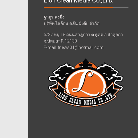
Lion Clean Media Co.,LTD.
ฐากูร คงมิ่ง
บริษัท ไลอ้อน คลีน มีเดีย จำกัด
5/37 หมู่ 18 ถนนลำลูกกา ต.คูคต อ.ลำลูกกา
จ.ปทุมธานี 12130
E-mail: fnews01@hotmail.com