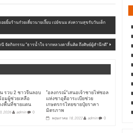
ยยิ้มร้านก๋วยเตี๋ยวนายเงี๊ยบ เปย์ขนม ส่งความสุขรับวันเด็ก
 จัดกิจกรรม “ธารน้ำใจ จากหลวงตาสิ้นคิด ถึงศิษย์ผู้สำนึกดี”
สน รวบ 2 ชาวจีนลอบ
“อลงกรณ์”เสนอเจ้าชายไฟซอล
ร้อมผู้ช่วยเหลือ
แห่งซาอุดีอาระเบียช่วย
งพื้นที่ชายแดน
เกษตรกรไทยขายปุ๋ยราคา
มิตรภาพ
, 2026
admin
0
พฤษภาคม 18, 2022
admin
0