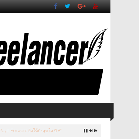
ี่ยวเชิงวัฒนธรรมจังหวัดนครปฐม