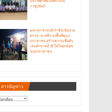
ประเทศไทยในพระบรม
ราชูปถัมภ์
ผกก.สภ.ลำสนธิ กำชับเข้มสาย
ตรวจ–สายสืบ ลงพื้นที่ดูแล
ประชาชน สร้างความเชื่อมั่น
เน้นตำรวจน้ำดี ใส่ใจทุกข์สุข
ของประชาชน
สารบัญข่าว
รบัญ
าว