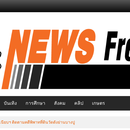
บันเทิง
การศึกษา
สังคม
คลิป
เกษตร
นียบฯ ติดตามคดีพิพาทที่ดินวัดดังย่านบางปู