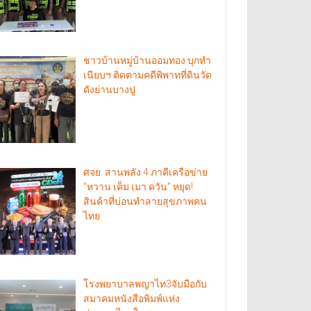
ชาวบ้านหมู่บ้านออมทอง บุกทำ
เนียบฯ ติดตามคดีพิพาทที่ดินวัด
ดังย่านบางปู
ศจย. สานพลัง 4 ภาคีเครือข่าย
“หวาน เค็ม เมา ควัน” หยุด!
สินค้าที่บ่อนทำลายสุขภาพคน
ไทย
โรงพยาบาลพญาไท3จับมือกับ
สมาคมหนังสือพิมพ์แห่ง