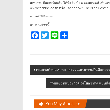
สอบถามข้อมูลเพิ่มเติม ได้ที่ เอ็ม บี เค คอนแทคท์ เซ็
www.thenine.co.th หรือ Facebook : The Nine Center
อ่านแล้ว329 times!
แบ่งปันข่าวนี้ :
Facebook
Twitter
Line
Share
Post
เทศบาลตำบลเขาทรายร่วมแสดงความยินดีและร่วมต้
navigation
ร่วมแข่งขันประกวด วงโยธวาทิต แบบนั่งบ
You May Also Like