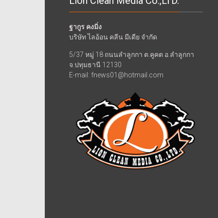
Lion Clean Media Co.,LTD.
ฐากูร คงมิ่ง
บริษัท ไลอ้อน คลีน มีเดีย จำกัด
5/37 หมู่ 18 ถนนลำลูกกา ต.คูคต อ.ลำลูกกา
จ.ปทุมธานี 12130
E-mail: fnews01@hotmail.com