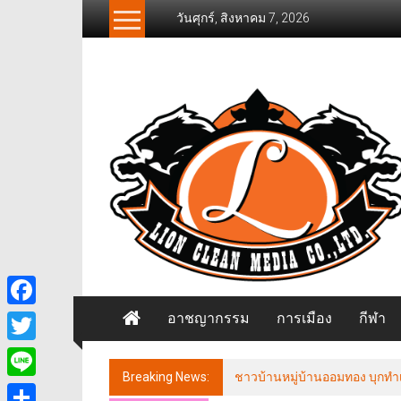
Skip
วันศุกร์, สิงหาคม 7, 2026
to
content
News
Freelancer
นิ
วส์
ฟรี
แลน
เซอร์
อาชญากรรม
การเมือง
กีฬา
Facebook
Twitter
Breaking News:
ชาวบ้านหมู่บ้านออมทอง บุกทำเ
Line