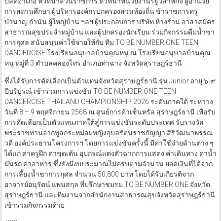
ปลัดอำเภอ หัวหน้าส่วนราชการ หัวหน้าหน่วยงานรัฐวิสาหกิจ ผู้อำนวย
การสถานศึกษา ผู้บริหารองค์กรปกครองส่วนท้องถิ่น ข้าราชการครู
บำนาญ กำนัน ผู้ใหญ่บ้าน ฯลฯ ผู้ประกอบการ บริษัท ห้างร้าน อาสาสมัคร
สาธารณสุขประจำหมู่บ้าน และผู้ปกครองนักเรียน ร่วมกิจกรรมดื่มน้ำชา
การกุศล สนับสนุนค่าใช้จ่ายให้กับ ทีม TO BE NUMBER ONE TEEN
DANCERCISE โรงเรียนอนุบาลบ้านคุณหนู ณ โรงเรียนอนุบาลบ้านคุณ
หนู หมู่ที่ 3 ตำบลคลองไทร อำเภอท่าฉาง จังหวัดสุราษฎร์ธานี
ซึ่งได้รับการคัดเลือกเป็นตัวแทนจังหวัดสุราษฎร์ธานี รุ่น Junior อายุ ๖-๙
ปีบริบูรณ์ เข้าร่วมการแข่งขัน TO BE NUMBER ONE TEEN
DANCERCISE THAILAND CHAMPIONSHIP 2026 ระดับภาคใต้ ระหว่าง
วันที่ 8 – 9 พฤศจิกายน 2568 ณ ศูนย์การค้าเซ็นทรัล สุราษฎร์ธานี เพื่อรับ
การคัดเลือกเป็นตัวแทนภาคใต้สู่การแข่งขันระดับประเทศ รับรางวัล
พระราชทานจากทูลกระหม่อมหญิงอุบลรัตนราชกัญญา สิริวัฒนาพรรณ
วดี องค์ประธานโครงการฯ โดยการแข่งขันครั้งนี้ มีค่าใช้จ่ายด้านต่าง ๆ
ได้แก่ ค่าครูฝึก ค่าชุดเต้น อุปกรณ์แต่งตัวฉากการแสดง ค่าเดินทาง ค่าน้ำ
มันรถ ค่าอาหาร ซึ่งยังมีงบประมาณไม่ครบตามจำนวน ยอดเงินที่ได้จาก
การเลี้ยงน้ำชาการกุศล จำนวน 50,800 บาท โดยได้รับเกียรติจาก
อาจารย์อนุรัตน์ แพนสกุล ที่ปรึกษาชมรม TO BE NUMBER ONE จังหวัด
สุราษฎร์ธานี และทีมงานจากสำนักงานสาธารณสุขจังหวัดสุราษฎร์ธานี
เข้าร่วมกิจกรรมด้วย