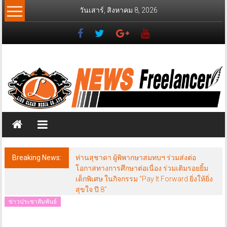
Skip
วันเสาร์, สิงหาคม 8, 2026
to
content
News
Freelancer
นิ
วส์
ฟรี
แลน
เซอร์
Breaking News:
ท่านสุชาดา ผู้พิพากษาสมทบฯ ร่วมส่งต่อ
โอกาสทางการศึกษาต่อเนื่อง ร่วมเติมรอยยิ้ม
เด็กพิเศษ ในกิจกรรม “Pay It Forward ยิ่งให้ยิ่ง
สุขใจ ปี 8”
ข่าวประชาสัมพันธ์