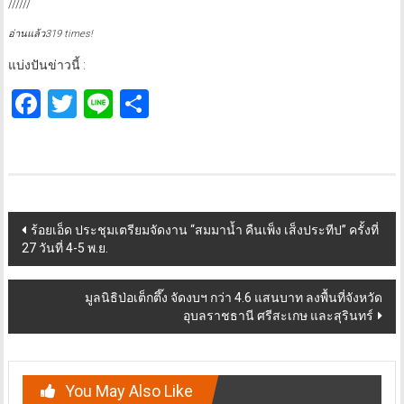
//////
อ่านแล้ว319 times!
แบ่งปันข่าวนี้ :
Facebook
Twitter
Line
Share
Post
ร้อยเอ็ด ประชุมเตรียมจัดงาน “สมมาน้ำ คืนเพ็ง เส็งประทีป” ครั้งที่
27 วันที่ 4-5 พ.ย.
navigation
มูลนิธิป่อเต็กตึ๊ง จัดงบฯ กว่า 4.6 แสนบาท ลงพื้นที่จังหวัด
อุบลราชธานี ศรีสะเกษ และสุรินทร์
You May Also Like