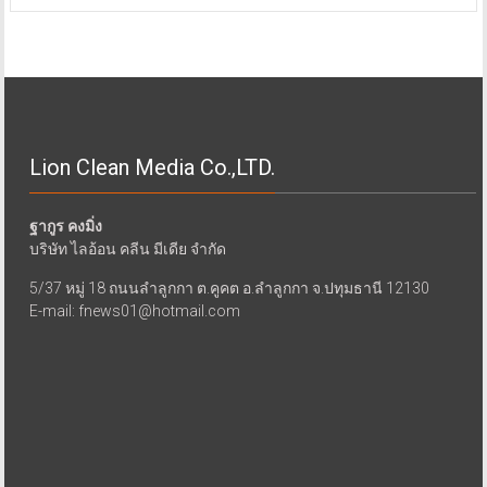
Lion Clean Media Co.,LTD.
ฐากูร คงมิ่ง
บริษัท ไลอ้อน คลีน มีเดีย จำกัด
5/37 หมู่ 18 ถนนลำลูกกา ต.คูคต อ.ลำลูกกา จ.ปทุมธานี 12130
E-mail: fnews01@hotmail.com