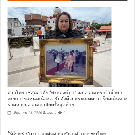
สาวโคราชสุดอาลัย “พระองค์ภา” เผยความทรงจำล้ำค่า
เคยถวายแหนมเนืองเจ รับสั่งด้วยพระเมตตา เตรียมเดินทาง
ร่วมถวายความอาลัยครั้งสุดท้าย
มิถุนายน 13, 2026
admin
0
ให้ด้วยรัก“ม.น.ข.ส่งต่อความรัก แด่…เยาวชนไทย