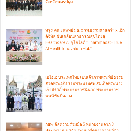
จังหวัดนครปฐม
ทรู x คณะแพทย์ มธ. x รพ.ธรรมศาสตร์ฯ x เอ้ก
ดิจิทัล ขับเคลื่อนสาธารณสุขไทยสู่
Healthcare AI ชูไฮไลต์ “Thammasat–True
AI Health Innovation Hub”
เอไอเอ ประเทศไทย เป็นเจ้าภาพพระพิธีธรรม
สวดพระอภิธรรมพระบรมศพ สมเด็จพระนาง
เจ้าสิริกิติ์ พระบรมราชินีนาถ พระบรมราช
ชนนีพันปีหลวง
กยท. ดีลความร่วมมือ 5 หน่วยงานจาก 3
ประเทศ หนุนวิจัย ‘ระบบกรีดยางความถี่ต่ำ’