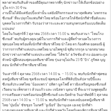
พลาด! พบกับสินค้าของดีมีคุณภาพจากพี่ๆ นักข่าวมาให้เลือกช้อปอย่าง
จุใจ กว่า 30 ร้าน
งานนี้ไม่ได้มีแค่ช้อปปิ้งเท่านั้น แต่ยังมีกิจกรรมเสวนาสุดพิเศษ “มหกรรม
ซีเกมส์” ที่จะปลุกใจแฟนกีฬาไทย พร้อมโอกาสใกล้ชิดนักกีฬาชื่อดังและ
บุคคลในวงการกีฬา รับรองว่าสาระและความสนุกครบครันแบบจัดเต็ม
แน่นอน!
โดยในวันศุกร์ที่ 3 ตุลาคม 2568 เวลา 15.00 น. พบกับเสวนา “โหมโรง
ซีเกมส์” พบกับผู้ทรงคุณวุฒิในวงการกีฬาและผู้ที่คร่ำหวอดในวงการ
ฟุตบอลไทย พร้อมทั้งนักกีฬาทีมชาติไทย นำโดย ดร.ก้องศักด ยอดมณี ผู้
ว่าการการกีฬาแห่งประเทศไทย นายไพฑูรย์ ชุติมากรกุล นายกสมาคม
นักข่าวช่างภาพกีฬาแห่งประเทศไทย “โค้ชวัง” ธวัชชัย ดำรง อ่องตระกูล
หัวหน้าผู้ฝึกสอนฟุตบอลทีมชาติไทย รุ่นอายุไม่เกิน 23 ปี “บิว” ภูริพล บุญ
สอน นักกีฬากรีฑาทีมชาติไทย
วันเสาร์ที่ 4 ตุลาคม 2568 เวลา 14.00 น. – 15.00 น. พบกับนักกีฬาฟุตซอ
ลหญิงทีมชาติไทย ชุดชิงแชมป์ ฟุตซอลโลกที่ฟิลิปปินส์ปลายปีนี้และ
ซีเกมส์ประเทศไทย “น้องแพรว” ปทิตา มูลโพธิ์ ดาวยิงเหรียญทองซีเกมส์
เวียดนาม เพ็ชรดาว ล้วนแก้ว และ เจนิสตา นุดนาบี ที่จะมาร่วมพูดคุยถึง
การเตรียมความพร้อมก่อนสู้ศึกซีเกมส์ และปิดท้าย วันอาทิตย์ที่ 5 ตุลาคม
2568 เวลา 14.00 น. – 15.00 น. พบกับนักกีฬาวอลเลย์บอลหญิงทีมชาติ
ไทย “บุ๋มบิ๋ม” ชัชชุอร โมกศรี “จูเนียร์” อิมานุเอล เอเจสุ นักกีฬา
บาสเกตบอลชายทีมชาติ และนักกีฬาเทควันโดหญิงคนพิการทีมชาติไทย