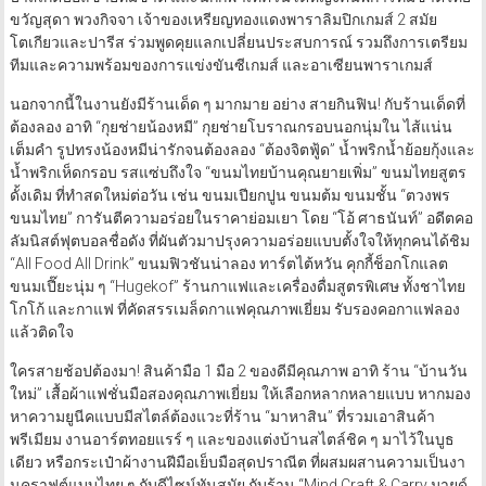
ขวัญสุดา พวงกิจจา เจ้าของเหรียญทองแดงพาราลิมปิกเกมส์ 2 สมัย
โตเกียวและปารีส ร่วมพูดคุยแลกเปลี่ยนประสบการณ์ รวมถึงการเตรียม
ทีมและความพร้อมของการแข่งขันซีเกมส์ และอาเซียนพาราเกมส์
นอกจากนี้ในงานยังมีร้านเด็ด ๆ มากมาย อย่าง สายกินฟิน! กับร้านเด็ดที่
ต้องลอง อาทิ “กุยช่ายน้องหมี” กุยช่ายโบราณกรอบนอกนุ่มใน ไส้แน่น
เต็มคำ รูปทรงน้องหมีน่ารักจนต้องลอง “ต้องจิตฟู้ด” น้ำพริกน้ำย้อยกุ้งและ
น้ำพริกเห็ดกรอบ รสแซ่บถึงใจ “ขนมไทยบ้านคุณยายเพิ่ม” ขนมไทยสูตร
ดั้งเดิม ที่ทำสดใหม่ต่อวัน เช่น ขนมเปียกปูน ขนมต้ม ขนมชั้น “ตวงพร
ขนมไทย” การันตีความอร่อยในราคาย่อมเยา โดย “โอ้ ศาธนันท์” อดีตคอ
ลัมนิสต์ฟุตบอลชื่อดัง ที่ผันตัวมาปรุงความอร่อยแบบตั้งใจให้ทุกคนได้ชิม
“All Food All Drink” ขนมฟิวชันน่าลอง ทาร์ตไต้หวัน คุกกี้ช็อกโกแลต
ขนมเปี๊ยะนุ่ม ๆ “Hugekof” ร้านกาแฟและเครื่องดื่มสูตรพิเศษ ทั้งชาไทย
โกโก้ และกาแฟ ที่คัดสรรเมล็ดกาแฟคุณภาพเยี่ยม รับรองคอกาแฟลอง
แล้วติดใจ
ใครสายช้อปต้องมา! สินค้ามือ 1 มือ 2 ของดีมีคุณภาพ อาทิ ร้าน “บ้านวัน
ใหม่” เสื้อผ้าแฟชั่นมือสองคุณภาพเยี่ยม ให้เลือกหลากหลายแบบ หากมอง
หาความยูนีคแบบมีสไตล์ต้องแวะที่ร้าน “มาหาสิน” ที่รวมเอาสินค้า
พรีเมียม งานอาร์ตทอยแรร์ ๆ และของแต่งบ้านสไตล์ชิค ๆ มาไว้ในบูธ
เดียว หรือกระเป๋าผ้างานฝีมือเย็บมือสุดปราณีต ที่ผสมผสานความเป็นงา
นคราฟต์แบบไทย ๆ กับดีไซน์ทันสมัย กับร้าน “Mind Craft & Carry มายด์