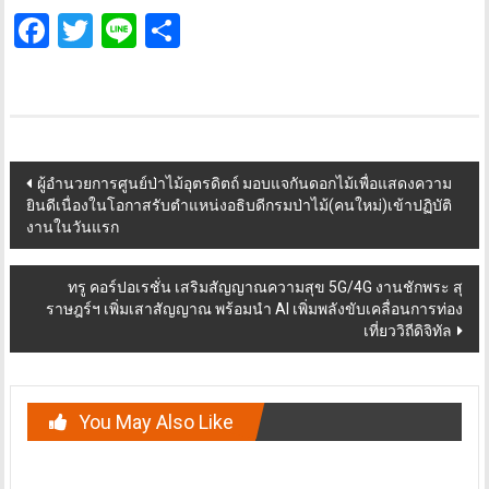
Facebook
Twitter
Line
Share
Post
ผู้อำนวยการศูนย์ป่าไม้อุตรดิตถ์ มอบแจกันดอกไม้เพื่อแสดงความ
ยินดีเนื่องในโอกาสรับตำแหน่งอธิบดีกรมป่าไม้(คนใหม่)เข้าปฏิบัติ
navigation
งานในวันแรก
ทรู คอร์ปอเรชั่น เสริมสัญญาณความสุข 5G/4G งานชักพระ สุ
ราษฎร์ฯ เพิ่มเสาสัญญาณ พร้อมนำ AI เพิ่มพลังขับเคลื่อนการท่อง
เที่ยววิถีดิจิทัล
You May Also Like