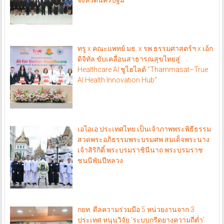
ทรู x คณะแพทย์ มธ. x รพ.ธรรมศาสตร์ฯ x เอ้ก
ดิจิทัล ขับเคลื่อนสาธารณสุขไทยสู่
Healthcare AI ชูไฮไลต์ “Thammasat–True
AI Health Innovation Hub”
เอไอเอ ประเทศไทย เป็นเจ้าภาพพระพิธีธรรม
สวดพระอภิธรรมพระบรมศพ สมเด็จพระนาง
เจ้าสิริกิติ์ พระบรมราชินีนาถ พระบรมราช
ชนนีพันปีหลวง
กยท. ดีลความร่วมมือ 5 หน่วยงานจาก 3
ประเทศ หนุนวิจัย ‘ระบบกรีดยางความถี่ต่ำ’