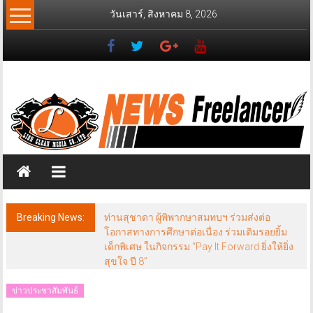
Skip
วันเสาร์, สิงหาคม 8, 2026
to
content
News
Freelancer
นิ
วส์
ฟรี
แลน
เซอร์
Breaking News:
ท่านสุชาดา ผู้พิพากษาสมทบฯ ร่วมส่งต่อ
โอกาสทางการศึกษาต่อเนื่อง ร่วมเติมรอยยิ้ม
เด็กพิเศษ ในกิจกรรม “Pay It Forward ยิ่งให้ยิ่ง
สุขใจ ปี 8”
ข่าวประชาสัมพันธ์