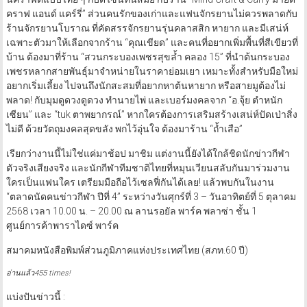
คราฟ แอนด์ แคร์รี่” ส่วนคนรักของเก่าและแฟนจักรยานไม่ควรพลาดกับ
ร้านจักรยานโบราณ ที่คัดสรรจักรยานรุ่นคลาสสิก หายาก และมีเสน่ห์
เฉพาะตัวมาให้เลือกจากร้าน “คุณเขียด” และคนที่อยากเพิ่มพื้นที่สีเขียวที่
บ้าน ต้องมาที่ร้าน “สวนกระบองเพชรสุขล้ำ คลอง 15” ที่นำต้นกระบอง
เพชรหลากสายพันธุ์มาจำหน่ายในราคาย่อมเยา เหมาะทั้งสำหรับมือใหม่
อยากเริ่มเลี้ยง ไปจนถึงนักสะสมที่อยากหาต้นหายาก หรือสายมูต้องไม่
พลาด! กับมุมดูดวงดูดวง ทำนายไพ่ และเบอร์มงคลจาก “อ.จุ้ย​ ตำหนัก
เซียน” และ “tuk ตาพยากรณ์” หากใครต้องการเสริมสร้างเสน่ห์ปัดเป่าสิ่ง
ไม่ดี ด้วยวัตถุมงคลสุดขลัง พกไว้อุ่นใจ ต้องมาร้าน “ถ้ำเสือ”
เรียกว่างานนี้ไม่ใช่แค่มาช้อป มาชิม แต่งานนี้ยังได้ใกล้ชิดนักข่าวกีฬา
ตัวจริงเสียงจริง และนักกีฬาทีมชาติไทยที่หมุนเวียนสลับกันมาร่วมงาน
ใครเป็นแฟนใคร เตรียมมือถือไว้เซลฟี่กันได้เลย! แล้วพบกันในงาน
“ตลาดนัดคนข่าวกีฬา ปีที่ 4” ระหว่างวันศุกร์ที่ 3 – วันอาทิตย์ที่ 5 ตุลาคม
2568 เวลา 10.00 น. – 20.00 ณ ลานรอยัล พาร์ค พลาซ่า ชั้น 1
ศูนย์การค้าพาราไดซ์ พาร์ค
​สมาคมหนังสือพิมพ์ส่วนภูมิภาคแห่งประเทศไทย (สภท.60 ปี)​
อ่านแล้ว455 times!
แบ่งปันข่าวนี้ :