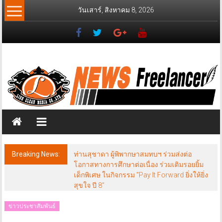
Skip
วันเสาร์, สิงหาคม 8, 2026
to
content
News
Freelancer
นิ
วส์
ฟรี
แลน
เซอร์
Breaking News:
ท่านสุชาดา ผู้พิพากษาสมทบฯ ร่วมส่งต่อ
โอกาสทางการศึกษาต่อเนื่อง ร่วมเติมรอยยิ้ม
เด็กพิเศษ ในกิจกรรม “Pay It Forward ยิ่งให้ยิ่ง
สุขใจ ปี 8”
ข่าวประชาสัมพันธ์