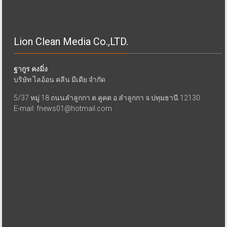
Lion Clean Media Co.,LTD.
ฐากูร คงมิ่ง
บริษัท ไลอ้อน คลีน มีเดีย จำกัด
5/37 หมู่ 18 ถนนลำลูกกา ต.คูคต อ.ลำลูกกา จ.ปทุมธานี 12130
E-mail: fnews01@hotmail.com