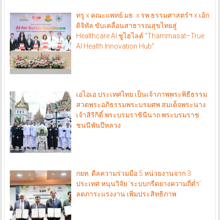
ทรู x คณะแพทย์ มธ. x รพ.ธรรมศาสตร์ฯ x เอ้ก
ดิจิทัล ขับเคลื่อนสาธารณสุขไทยสู่
Healthcare AI ชูไฮไลต์ “Thammasat–True
AI Health Innovation Hub”
เอไอเอ ประเทศไทย เป็นเจ้าภาพพระพิธีธรรม
สวดพระอภิธรรมพระบรมศพ สมเด็จพระนาง
เจ้าสิริกิติ์ พระบรมราชินีนาถ พระบรมราช
ชนนีพันปีหลวง
กยท. ดีลความร่วมมือ 5 หน่วยงานจาก 3
ประเทศ หนุนวิจัย ‘ระบบกรีดยางความถี่ต่ำ’
ลดภาระแรงงาน เพิ่มประสิทธิภาพ