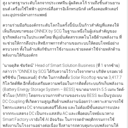
สูง มาตรฐานระดับโลกจากประเทศจีน ผู้ผลิตเลโก้ รวมถึงชิ้นส่วนยาน
ยนต์ เครื่องใช้ไฟฟ้า อุปกรณ์สื่อสารอิเล็กทรอนิกส์ เครื่องคอมพิวเตอร์
และอุปกรณ์ทางการแพทย์
ความร่วมมือกับองค์กรระดับโลกในครั้งนี้นับเป็นก้าวสำคัญที่แสดงให้
เห็นถึงบทบาทของ ONNEX by SCG ในฐานะหนึ่งในผู้เล่นสำคัญของ
ธุรกิจพลังงานในประเทศไทย ที่มุ่งมั่นคัดสรรเทคโนโลยีด้านพลังงาน ที่
จะช่วยให้การดึงประสิทธิภาพการทำงานของระบบให้ตอบโจทย์อย่าง
ครบวงจร ทั้งในด้านฟังก์ชันการใช้งานและช่วยลดค่าใช้จ่ายหลักด้าน
พลังงานให้กับองค์กร
“นายดุสิต ชัยรัตน์” Head of Smart Solution Business (ที่ 1 จากซ้าย)
กล่าวว่า “ONNEX by SCG ได้รับความไว้วางใจจากทาง บริษัท บรอดเวย์
พรีซิชั่น (ไทยแลนด์) จำกัด ในการติดตั้ง Solar Rooftop ขนาด 3,417.7
กิโลวัตต์พีค อีกทั้งยังเตรียมความพร้อมในการติดตั้งระบบกักเก็บพลังงาน
(Battery Energy Storage System – BESS) ขนาดมากกว่า 5.5 เมกะวัตต์-
ชั่วโมง (MWh) โดยกระบวนการทำงานของระบบ BESS จะเป็นรูปแบบ
DC Coupling ที่เกิดความสูญเสียด้านพลังงานน้อยกว่า เพราะสามารถใช้
ไฟกระแสตรง DC จากแบตเตอรี่ได้เลย และไม่ต้องมีขั้นตอนการแปลง
จากกระแสตรง DC เป็นกระแสสลับ AC และเพื่อตอบโจทย์แนวทาง
Smart Factory เรายังใช้ AI อัจฉริยะ ในการจดจำพฤติกรรมการใช้
พลังงานในโรงงานอย่างต่อเนื่อง จึงสามารถควบคุมระบบพลังงานให้