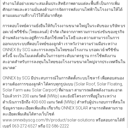
ทำงานได้อย่างเหมาะสมเต็มประสิทธิภาพตามแต่ละพื้นที่ เป็นการเพิ่ม
ศักยภาพและความมั่นคงด้านการจัดการพลังงานไฟฟ้าในโรงงานให้ได้
ตามแผนงานที่วางไว้ให้ได้มากที่สุด
การตอบโจทย์ความยั่งยืนให้กับโรงงานขนาดใหญ่ในระดับของ บริษัท บร
อดเวย์ พรีซิชั่น (ไทยแลนด์) จำกัด เกิดจากภาพรวมการแข่งขันของธุรกิจ
ด้านพลังงานจะอยู่ที่การเลือกใช้เทคโนโลยี และความสามารถในการ
ออกแบบระบบที่ตอบโจทย์ของลูกค้า เราหวังว่าความร่วมมือระหว่าง
ONNEX By SCG และการลงทุนในไทยของโรงงาน บรอดเวย์ พรีซิชั่น
ครั้งนี้ จะเป็นโมเดลตั้งต้นในการยกระดับมาตรฐาน การใช้พลังงาน
สะอาดสำหรับการลงทุนในไทยของโรงงานขนาดใหญ่จากประเทศจีนใน
อนาคต”
ONNEX by SCG มีประสบการณ์ในการติดตั้งระบบโซลาร์ เพื่อตอบสนอง
ความต้องการของลูกค้า ได้ครบทุกรูปแบบ (Solar Roof, Solar Floating,
Solar Farm และ Solar Carport) ที่ผ่านมา สามารถผลิตพลังงานสะอาด
ไปแล้วกว่า 200 เมกะวัตต์ (MWp) และยังมีโครงการที่อยู่ในระหว่าง
ดำเนินการอีกถึง 400-600 เมกะวัตต์ (MWp) สำหรับผู้ประกอบการที่สนใจ
ข้อมูลรายละเอียดเพิ่มเติม เกี่ยวกับ ONNEX SOLAR สามารถติดตามราย
ละเอียดเพิ่มเติมได้ทางเว็บไซต์
www.onnexbyscg.com/th/product/solar-solutions หรือสอบถามได้ที่
เบอร์ 063-272-6527 หรือ 02-586-2222