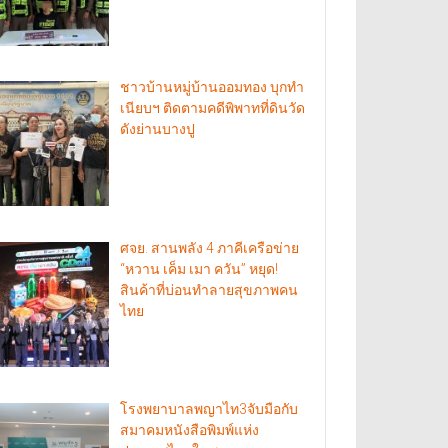
ชาวบ้านหมู่บ้านออมทอง บุกทำ
เนียบฯ ติดตามคดีพิพาทที่ดินวัด
ดังย่านบางปู
ศจย. สานพลัง 4 ภาคีเครือข่าย
“หวาน เค็ม เมา ควัน” หยุด!
สินค้าที่บ่อนทำลายสุขภาพคน
ไทย
โรงพยาบาลพญาไท3จับมือกับ
สมาคมหนังสือพิมพ์แห่ง