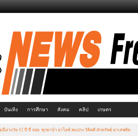
บันเทิง
การศึกษา
สังคม
คลิป
เกษตร
วงวัย 42 ปี ขี่ จยย. ซุกยาบ้า ยาไอซ์ พบประวัติคดี ลักทรัพย์ ยาเสพติด