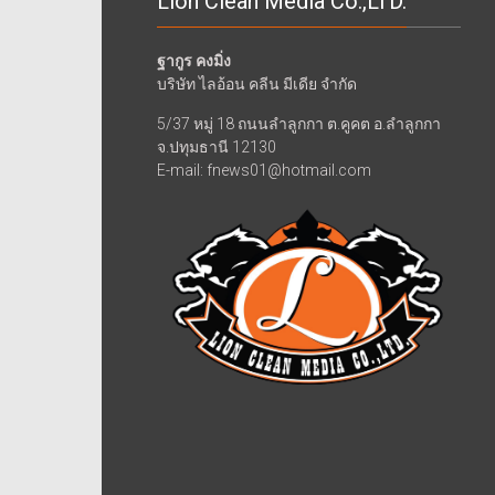
Lion Clean Media Co.,LTD.
ฐากูร คงมิ่ง
บริษัท ไลอ้อน คลีน มีเดีย จำกัด
5/37 หมู่ 18 ถนนลำลูกกา ต.คูคต อ.ลำลูกกา
จ.ปทุมธานี 12130
E-mail: fnews01@hotmail.com