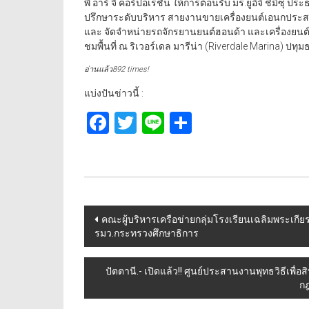
พี อาร์ จี คอร์ปอเรชั่น ให้การต้อนรับ มร.ยูอิจิ ชิมิซุ ป
ปรึกษาระดับบริหาร สายงานขายเครื่องยนต์เอนกประสงค์ใ
และ จัดจำหน่ายรถจักรยานยนต์ฮอนด้า และเครื่องยน
ชมพื้นที่ ณ ริเวอร์เดล มารีน่า (Riverdale Marina) ปทุมธาน
อ่านแล้ว892 times!
แบ่งปันข่าวนี้ :
Facebook
Twitter
Line
Share
Post
คณะผู้บริหาร​เครือข่ายกลุ่มโรงเรียน​เฉลิมพระเกีย
รมว.กระทรวงศึกษาธิการ​
navigation
ปัตตานี.- เปิดแล้ว!! ศูนย์ประสานงานพุทธวิธีเพื
กฎ