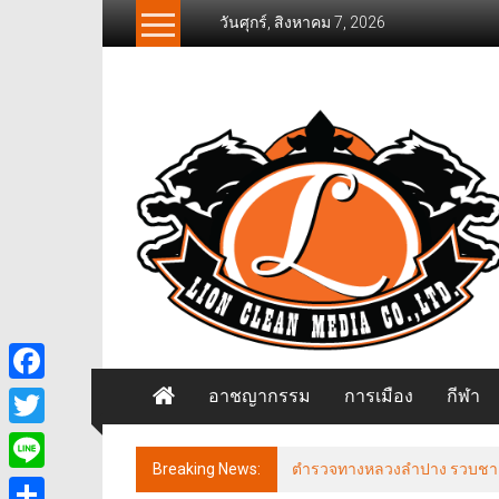
Skip
วันศุกร์, สิงหาคม 7, 2026
to
content
News
Freelancer
นิ
วส์
ฟรี
แลน
เซอร์
อาชญากรรม
การเมือง
กีฬา
Facebook
Twitter
Breaking News:
ตำรวจทางหลวงลำปาง รวบชายฉี่ม่
Line