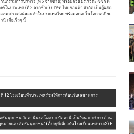
ระธานกรรมการบริหาร (ที่ 5 จากซ้าย) พร้อมด้วย มร.ริวตะ ซึซึกิ ที่
นประเทศ (ที่ 3 จากซ้าย) บริษัท ไทยฮอนด้า จำกัด เป็นผู้ผลิต
ต์อเนกประสงค์ฮอนด้าในประเทศไทย พร้อมคณะ ในโอกาสเยี่ยม
ี เมื่อเร็วๆ นี้
รติ​ 12 โรงเรียนทั่วประเทศร่วมให้การต้อนรับ​เลขานุการ​
่อสิทธิมนุษยชน วัดตานีนรสโมสร จ.ปัตตานี เป็น“หน่วยบริการด้าน
หมายและสิทธิมนุษยชน” (ตั้งอยู่ที่เดียวกันโรงเรียนเทศบาล2)