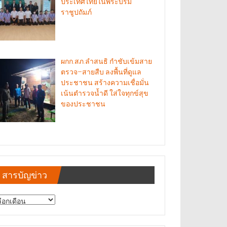
ประเทศไทยในพระบรม
ราชูปถัมภ์
ผกก.สภ.ลำสนธิ กำชับเข้มสาย
ตรวจ–สายสืบ ลงพื้นที่ดูแล
ประชาชน สร้างความเชื่อมั่น
เน้นตำรวจน้ำดี ใส่ใจทุกข์สุข
ของประชาชน
สารบัญข่าว
รบัญ
าว