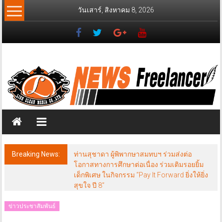
Skip
วันเสาร์, สิงหาคม 8, 2026
to
content
News
Freelancer
นิ
วส์
ฟรี
แลน
เซอร์
Breaking News:
ท่านสุชาดา ผู้พิพากษาสมทบฯ ร่วมส่งต่อ
โอกาสทางการศึกษาต่อเนื่อง ร่วมเติมรอยยิ้ม
เด็กพิเศษ ในกิจกรรม “Pay It Forward ยิ่งให้ยิ่ง
สุขใจ ปี 8”
ข่าวประชาสัมพันธ์