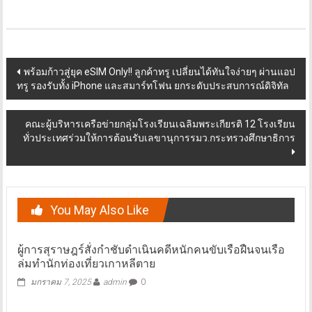
Post
พร้อมก้าวสู่ยุค eSIM Only!! ลูกค้าทรู เปลี่ยนได้ทันใจง่ายๆ ผ่านแอป
ทรู รองรับทั้ง iPhone และสมาร์ทโฟน ยกระดับประสบการณ์ดิจิทัล
navigation
คณะผู้บริหาร​เครือข่ายกลุ่มโรงเรียน​เฉลิมพระเกียรติ​ 12 โรงเรียน
ทั่วประเทศร่วมให้การต้อนรับ​เลขานุการ​รมว.กระทรวงศึกษาธิการ​
You May Also Like
ผู้การสุราษฎร์สั่งกำชับดำเนินคดีหนักคนขับเรือฝืนจนเรือ
ล่มทำนักท่องเที่ยวเกาหลีตาย
มกราคม 7, 2025
admin
0