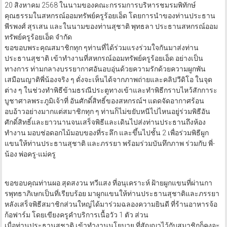
20 สิงหาคม 2568 ในนามของคณะกรรมการบริหารชมรมพิทักษ์
คุณธรรมในสหกรณ์ออมทรัพย์ครูร้อยเอ็ด โดยการนำของท่านประธาน
พีรพงศ์ สุรเสน และในนามของท่านสุชาติ พุทธลา ประธานสหกรณ์ออม
ทรัพย์ครูร้อยเอ็ด จำกัด
ขอขอบพระคุณสมาชิกทุก ๆท่านที่ได้ร่วมแรงร่วมใจกันมาส่งท่าน
ประธานสุชาติ เข้าทำงานที่สหกรณ์ออมทรัพย์ครูร้อยเอ็ด อย่างเป็น
ทางการ ท่ามกลางบรรยากาศอันอบอุ่นด้วยความรักด้วยความผูกพัน
เสมือนญาติพี่น้องจริง ๆ ดั่งจะเห็นได้จากภาพถ่ายและคลิปวีดิโอ ในจุด
ต่าง ๆ ในช่วงทำพิธีข้ามธรณีประตูทางเข้าและทำพิธีกราบไหว้สักการะ
บูชาศาลพระภูมิเจ้าที่ อันศักดิ์สิทธิ์ของสหกรณ์ฯ แดดจัดอากาศร้อน
อบอ้าวอย่างมากแต่สมาชิกทุก ๆ ท่านก็ไม่ขยับหนีไปไหนอยู่ร่วมพิธีอัน
ศักดิ์สิทธิ์และยาวนานจนเสร็จพิธีและเดินไปส่งท่านประธานถึงห้อง
ทำงาน มอบช่อดอกไม้มอบของที่ระลึก และขึ้นไปชั้น 2 เพื่อร่วมพิธีผูก
แขนให้ท่านประธานสุชาติ และภรรยา พร้อมร่วมบันทึกภาพ ร่วมกับ พี่-
น้อง พ่อครู-แม่ครู
ขอขอบคุณท่านผอ.สุดสงวน ทวีแสง ที่อนุเคราะห์ ฝ้ายผูกแขนที่ผ่านกา
รพุทธาภิเษกเป็นที่เรียบร้อย มาผูกแขนให้ท่านประธานสุชาติและภรรยา
หลังเสร็จพิธีสมาชิกส่วนใหญ่ได้มาร่วมฉลองความยินดี ที่ร้านอาหารจ้อ
ก้อฟาร์ม โดยเขียงครูคำบริการเนื้อวัว 1 ตัว ส่วน
เมื่อท่านประธานสุชาติ เข้าทำงานนโยบาย ที่สัญญาไว้กับสมาชิกก็คงจะ