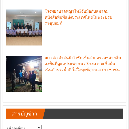
โรงพยาบาลพญาไท3จับมือกับสมาคม
หนังสือพิมพ์แห่งประเทศไทยในพระบรม
ราชูปถัมภ์
ผกก.สภ.ลำสนธิ กำชับเข้มสายตรวจ–สายสืบ
ลงพื้นที่ดูแลประชาชน สร้างความเชื่อมั่น
เน้นตำรวจน้ำดี ใส่ใจทุกข์สุขของประชาชน
สารบัญข่าว
สารบัญ