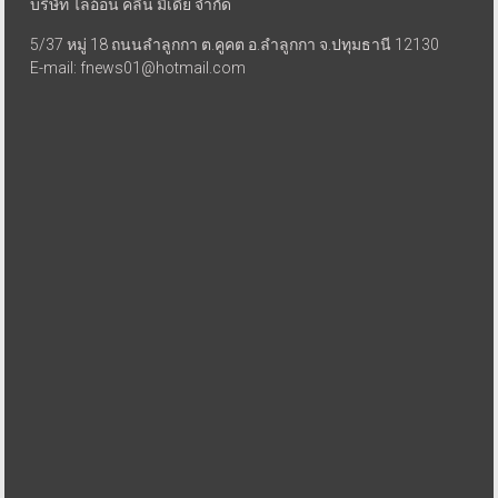
บริษัท ไลอ้อน คลีน มีเดีย จำกัด
5/37 หมู่ 18 ถนนลำลูกกา ต.คูคต อ.ลำลูกกา จ.ปทุมธานี 12130
E-mail: fnews01@hotmail.com