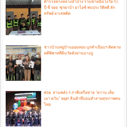
ตำรวจทางหลวงลำปาง รวบชายฉี่ม่วงวัย 42
ปี ขี่ จยย. ซุกยาบ้า ยาไอซ์ พบประวัติคดี ลัก
ทรัพย์ ยาเสพติด
ชาวบ้านหมู่บ้านออมทอง บุกทำเนียบฯ ติดตาม
คดีพิพาทที่ดินวัดดังย่านบางปู
ศจย. สานพลัง 4 ภาคีเครือข่าย “หวาน เค็ม
เมา ควัน” หยุด! สินค้าที่บ่อนทำลายสุขภาพคน
ไทย