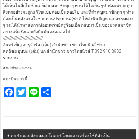
ได้เห็นในอีกไม่ช้าแต่ก็ฝากสมาชิกทุก ๆ ท่านได้ใจเย็น ๆซักนิดเพราะทุก
สิ่งทุกอย่างจะถูกแก้ไขแบบค่อยเป็นค่อยไป และที่สำคัญสมาชิกทุก ๆ ท่าน
ต้องเป็นพลังแรงใจช่วยท่านประธานสุชาติ ให้ฝ่าฟันปัญหาอุปสรรคต่าง
ๆ จนได้นำพาสหกรณ์ออมทรัพย์ครูร้อยเอ็ด กลับมาเป็นของมวลสมาชิก
อย่างแท้จริงและยั่งยืนมั่นคงตลอดไป
////////////////////////////////
จันทร์เพ็ญ จารุจำรัส (เอ็ม) สำนักข่าว ข่าวไทยนิวส์ ข่าว
สุทธิชัย อุปปะ (เต็ม) บก.สำนักข่าว ข่าวไทยนิวส์ T.092 910 8932
รายงาน
อ่านแล้ว462 times!
แบ่งปันข่าวนี้ :
Facebook
Twitter
Line
Share
Post
ทบ.รับมอบสิ่งของอุปโภคบริโภคและเครื่องใช้ที่จำเป็น