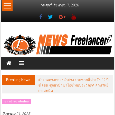
Skip
วันศุกร์, สิงหาคม 7, 2026
to
content
News
Freelancer
นิ
วส์
ฟรี
แลน
เซอร์
Breaking News:
ตำรวจทางหลวงลำปาง รวบชายฉี่ม่วงวัย 42 ปี
ขี่ จยย. ซุกยาบ้า ยาไอซ์ พบประวัติคดี ลักทรัพย์
ยาเสพติด
ข่าวประชาสัมพันธ์
สิงหาคม 21, 2025