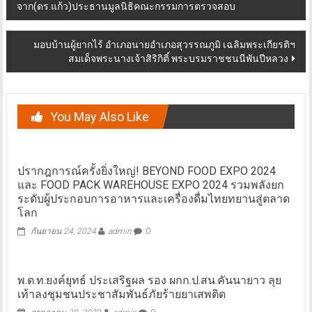
จาก(ดร.แก้ว)ประธานมูลนิธิคณะกรรมการตรวจสอบ
navigation
มอบบ้านผู้ยากไร้ อำเภอนายอำเภอสุวรรณภูมิ เฉลิมพระเกียรติฯ
สมเด็จพระนางเจ้าสิริกิติ์ พระบรมราชชนนีพันปีหลวง
You May Also Like
ปรากฎการณ์ครั้งยิ่งใหญ่! BEYOND FOOD EXPO 2024
และ FOOD PACK WAREHOUSE EXPO 2024 รวมพลังยก
ระดับผู้ประกอบการอาหารและเครื่องดื่มไทยทยานสู่ตลาด
โลก
กันยายน 24, 2024
admin
0
พ.ต.ท.ยงค์ยุทธ์ ประเสริฐผล รอง ผกก.ป.สน.คันนายาว ลุย
เท้าลงชุมชนประชาสัมพันธ์ภัยร้ายยาเสพติด