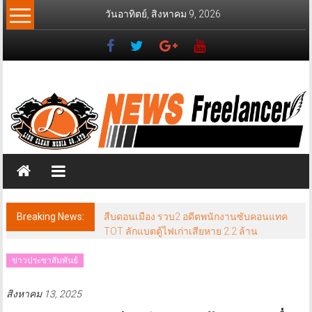
Skip
วันอาทิตย์, สิงหาคม 9, 2026
to
content
News
Freelancer
นิ
วส์
ฟรี
แลน
เซอร์
Breaking News:
สืบดอนเมือง รวบ2 อดีตพนักงานซับคอนแทค
TOT ลักแบตตู้ไฟเก่าเสียหาย 2.2 ล้าน
ข่าวประชาสัมพันธ์
สิงหาคม 13, 2025