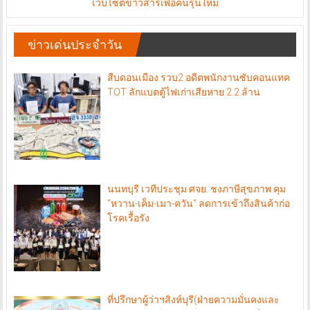
เว็บไซต์ข่าวสารเพื่อคนรุ่นใหม่
ข่าวเด่นประจำวัน
สืบดอนเมือง รวบ2 อดีตพนักงานซับคอนแทค
TOT ลักแบตตู้ไฟเก่าเสียหาย 2.2 ล้าน
นนทบุรี เวทีประชุม ศจย. ชงภาษีสุขภาพ คุม
“หวาน-เค็ม-เมา-ควัน“ ลดการเข้าถึงสินค้าก่อ
โรคเรื้อรัง
ที่ปรึกษาผู้ว่าฯสิงห์บุรี(ฝ่ายความมั่นคงและ