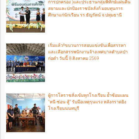
การปกครอง )และประธานกลุ่มพิทักษ์แผ่นดิน
สยามและปกป้องราชบัลลังก์ มอบทุนการ
ศึกษาแก่นักเรียน รร.ธัญรัตน์ จ.ปทุมธานี
เริ่มแล้ว!!ขบวนการสอบแข่งขันเพื่อสรรหา
และเลือกสรรพนักงานจ้างเทศบาลตำบลป่า
ก่อดำ วันนี้ 8 สิงหาคม 2569
ผู้การโคราชสั่งเข้มทุกโรงเรียน ย้ำซ้อมแผน
“หนี-ซ่อน-สู้” รับมือเหตุรุนแรง หลังกราดยิง
โรงเรียนนนทบุรี