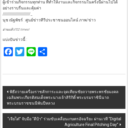
ผู้เข้าร่วมกิจกรรมทุกท่าน ที่ทำให้งานและกิจกรรมในครั้งนี้ผ่านไปได้
อย่างราบรื่นและคุ้มค่า
////////////////////////_
นุช ณัฐพัชร์ : ศูนย์ข่าวทีวีประชาชนออนไลน์ ภาพ/ข่าว
อ่านแล้ว702 times!
แบ่งปันข่าวนี้ :
Facebook
Twitter
Line
Share
Post
พิธีถวายเครื่องราชสักการะและจุดเทียนชัยถวายพระพรชัยมงคล
เฉลิมพระเกียรติสมเด็จพระนางเจ้าสิริกิติ์ พระบรมราชินีนาถ
navigation
พระบรมราชชนนีพันปีหลวง
“เจียไต๋” จับมือ “ดีป้า” ร่วมขับเคลื่อนเกษตรอัจฉริยะ ผ่านเวที “Digital
Agriculture Final Pitching Day”