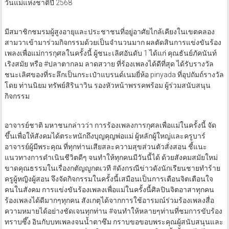
วันแม่แห่งชาติปี 2568
มีสมาชิกชมรมผู้สูงอายุและประชาชนที่อยู่อาศัยไกล้เคียงในเขตคลอง
สามวาเข้ามาร่วมกิจกรรมด้วยเป็นจำนวนมาก ผลตัดสินการแข่งขันร้อง
เพลงเพื่อแม่การกุศลในครั้งนี้ ผู้ชนะเลิศอันดับ 1 ได้แก่ คุณธันย์ภัคนันท์
เริงสมัย หรือ #ปลาตากลม ลาดสวาย ที่ร้องเพลงได้ดีที่สุด ได้รับรางวัล
ชนะเลิศของที่ระลึกเป็นกระเป๋าแบรนด์เนมยี่ห้อ pinyada ที่อุปถัมถ์รางวัล
โดย ท่านนิยม ทรัพย์สิรินาวิน รองหัวหน้าพรรคพร้อม ผู้ร่วมสนับสนุน
กิจกรรม
อาจารย์ชาติ มหาชนกล่าวว่า การร้องเพลงการกุศลเพื่อแม่ในครั้งนี้ จัด
ขึ้นเพื่อให้สังคมได้ตระหนักถึงบุญคุญพ่อแม่ ผู้หลักผู้ใหญ่และครูบาร์
อาจารย์ผู้มีพระคุณ ที่ทุกท่านเสียสละความสุขส่วนตัวสั่งสอน ชี้แนะ
แนวทางการดำเนินชีวิตดีๆ จนทำให้ทุกคนมีวันนี้ได้ ด้วยสังคมสมัยใหม่
ขาดคุณธรรมในเรื่องกตัญญูกตเวที #ดังกรณีข่าวดังนักเรียนชายทำร้าย
ครูผู้หญิงผู้สอน จึงจัดกิจกรรมในครั้งนี้เสมือนเป็นการเตือนจิตเตือนใจ
คนในสังคม การแข่งขันร้องเพลงเพื่อแม่ในครั้งนี้ศิลปินจิตอาสาทุกคน
ร้องเพลงได้ดีมากๆทุกคน สังเกตุได้จากการใช้อารมณ์ร่วมร้องเพลงสื่อ
ความหมายได้อย่างชัดเจนทุกท่าน #จนทำให้หลายๆท่านที่ชมการขับร้อง
ทราบซึ๊ง อินกับบทเพลงจนน้ำตาซึม กราบขอขอบพระคุณผู้สนับสนุนและ