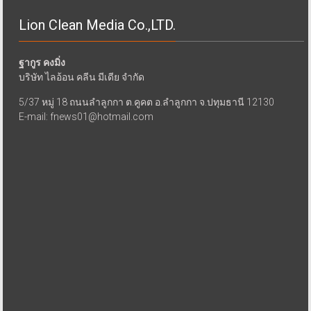
Lion Clean Media Co.,LTD.
ฐากูร คงมิ่ง
บริษัท ไลอ้อน คลีน มีเดีย จำกัด
5/37 หมู่ 18 ถนนลำลูกกา ต.คูคต อ.ลำลูกกา จ.ปทุมธานี 12130
E-mail: fnews01@hotmail.com