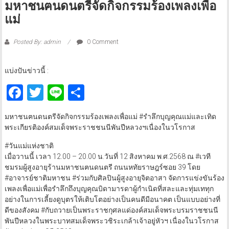
มหาชนฅนดนตรีจัดกิจกรรมร้องเพลงเพื่อ
แม่
Posted By: admin
0 Comment
แบ่งปันข่าวนี้ :
Facebook
Twitter
Line
Share
มหาชนฅนดนตรีจัดกิจกรรมร้องเพลงเพื่อแม่ #รำลึกบุญคุณแม่และเทิด
พระเกียรติองค์สมเด็จพระราชชนนีพันปีหลวงฯเนื่องในวโรกาส
#วันแม่แห่งชาติ
เมื่อวานนี้ เวลา 12.00 – 20.00 น.วันที่ 12 สิงหาคม พ.ศ.2568 ณ #เวที
ชมรมผู้สูงอายุร้านมหาชนฅนดนตรี ถนนหทัยราษฎร์ซอย 39 โดย
#อาจารย์ชาติมหาชน #ร่วมกับศิลปินผู้สูงอายุจิตอาสา จัดการแข่งขันร้อง
เพลงเพื่อแม่เพื่อรำลึกถึงบุญคุณบิดามารดาผู้กำเนิดที่สละและทุ่มเททุก
อย่างในการเลี้ยงดูบุตรให้เติบโตอย่างเป็นคนดีมีอนาคต เป็นแบบอย่างที่
ดีของสังคม #กับถวายเป็นพระราชกุศลแด่องค์สมเด็จพระบรมราชชนนี
พันปีหลวงในพระบาทสมเด็จพระวชิระเกล้าเจ้าอยู่หัวฯ เนื่องในวโรกาส