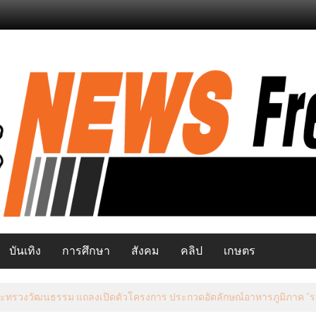
บันเทิง
การศึกษา
สังคม
คลิป
เกษตร
ระธานคณะกรรมาธิการการท่องเที่ยว นำทีมลุยปัตตานีชูศักยภาพสู่จุดหมายท่อ