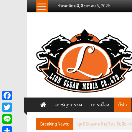
Skip
วันพฤหัสบดี, สิงหาคม 6, 2026
to
content
News
Freelancer
นิ
วส์
ฟรี
แลน
เซอร์
อาชญากรรม
การเมือง
กีฬา
Facebook
Twitter
Breaking News:
พันโท ดร. สินธพ แก้วพิจิตร ป
Line