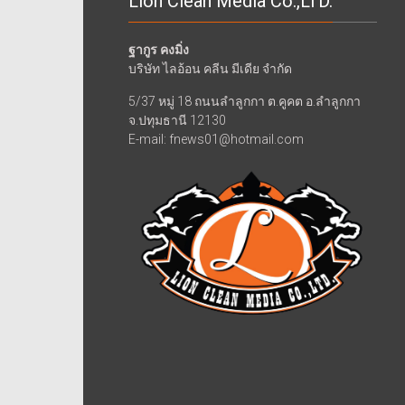
Lion Clean Media Co.,LTD.
ฐากูร คงมิ่ง
บริษัท ไลอ้อน คลีน มีเดีย จำกัด
5/37 หมู่ 18 ถนนลำลูกกา ต.คูคต อ.ลำลูกกา
จ.ปทุมธานี 12130
E-mail: fnews01@hotmail.com