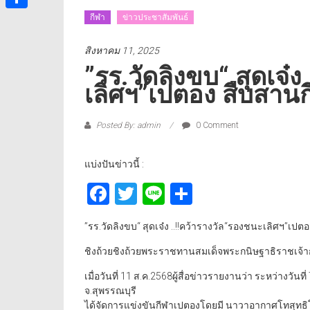
กีฬา
ข่าวประชาสัมพันธ์
Share
สิงหาคม 11, 2025
”รร.วัดลิงขบ“ สุดเจ๋
เลิศฯ”เปตอง สืบสาน
Posted By: admin
0 Comment
แบ่งปันข่าวนี้ :
Facebook
Twitter
Line
Share
”รร.วัดลิงขบ“ สุดเจ๋ง ..!!คว้ารางวัล“รองชนะเลิศฯ”เ
ชิงถ้วยชิงถ้วยพระราชทานสมเด็จพระกนิษฐาธิราชเจ
เมื่อวันที่ 11 ส.ค.2568ผู้สื่อข่าวรายงานว่า ระหว่างวัน
จ.สุพรรณบุรี
ได้จัดการแข่งขันกีฬาเปตองโดยมี นาวาอากาศโทสุทธ