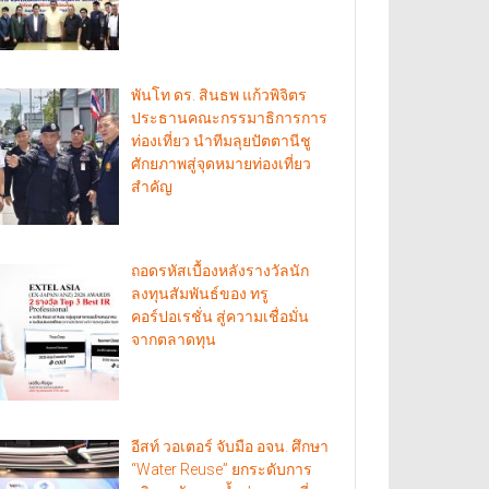
พันโท ดร. สินธพ แก้วพิจิตร
ประธานคณะกรรมาธิการการ
ท่องเที่ยว นำทีมลุยปัตตานีชู
ศักยภาพสู่จุดหมายท่องเที่ยว
สำคัญ
ถอดรหัสเบื้องหลังรางวัลนัก
ลงทุนสัมพันธ์ของ ทรู
คอร์ปอเรชั่น สู่ความเชื่อมั่น
จากตลาดทุน
อีสท์ วอเตอร์ จับมือ อจน. ศึกษา
“Water Reuse” ยกระดับการ