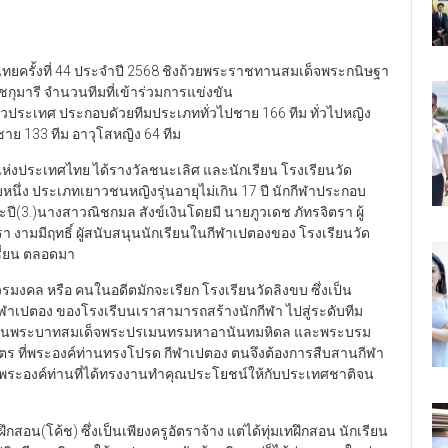
ทยครั้งที่ 44 ประจำปี 2568 ชิงถ้วยพระราชทานสมเด็จพระกนิษฐา
มารี จำนวนทีมที่เข้าร่วมการแข่งขัน
่วประเทศ ประกอบดัวยทีมประเภททั่วไปชาย 166 ทีม ทั่วไปหญิง
าย 133 ทีม อาวุโสหญิง 64 ทีม
ห่งประเทศไทย ได้รางวัลชนะเลิศ และนักเรียน โรงเรียนวัด
หนึ่ง ประเภทเยาวชนหญิงรุ่นอายุไม่เกิน 17 ปี นักกีฬาประกอบ
ี(3.)นางสาวณิชกมล สังข์เงินโดยมี นายภูวเดช ภัทรจิตรา ผู้
า งามมีฤทธิ์ ผูัสนับสนุนนักเรียนในกีฬาเปตองของ โรงเรียนวัด
ซี่ยน ตลอดมา
วรมงคล หรือ คนในอดีตมักจะเรียก โรงเรียนวัดลิงขบ ซึ่งเป็น
ีฬาเปตอง ของโรงเรีบนเราสามารถสร้างนักกีฬา ไปสู่ระดับทีม
ชนนีในพระบาทสมเด็จพระปรเมนทรมหาอานันทมหิดล และพระบรม
 ที่พระองค์ท่านทรงโปรด กีฬาเปตอง ตนจึงต้องการสืบสานกีฬา
ักต่อพระองค์ท่านที่ได้ทรงงานทำคุณประโยชน์ให้กับประเทศชาติจน
ึกสอน(โค้ช) ซึ่งเป็นเพียงครูอัตราจ้าง แต่ได้ทุ่มเทฝึกสอน นักเรียน