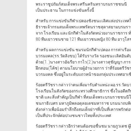
พระราชูปถัมภ์สมเด็จพระศรีนครินทราบรมราชชนนี
เป็นประธาน ในการแข่งขันครั้งนี้
สำหรับ การแข่งขันกีฬาเปตองชิงชนะเลิศแห่งประเทศไ
ธิราชเจ้ากรมสมเด็จพระเทพรัตนราชสุดาสยามบรมราชกุ
จาก โรงเรียน และนักกีฬาในสังกัดหน่วยงานราชการ ทั
80 ทีมเยาวชนชาย 121 ทีมเยาวชนหญิง 80 ทีม อาวุโสช
สำหรับ ผลการแข่งขัน ชมรมนักกีฬาเปตอง การท่าเรือแ
บวรมงคล(รร.วัดลิงขบ) ได้รับรางวัล รองชนะเลิศอันดับ
ด้วย(1. )นางสาวอัฉรียา กาไว(2.)นางสาวสุชัญญา ภาระป
ฝึกสอน(โค้ช) ตามนโยบายผู้อำนวยการ ว่าที่ร้อยตรีวัชร
บวรมงคล ซึ่งอยู่ในระดับแถวหน้าของกลุ่มประเทศอาเ
ร้อยตรีวัชรา กล่าวว่าตนเพิ่งมารับตำแหน่ง ผอ.รร.วัดบ
โรงเรียนในสังกัดของกระทรวงศึกษาธิการ ซึ่งในอดีตก
ชาติ และสิ่งสำคัญเป็นกีฬา ที่สมเด็จพระบรมราช
ชนกาธิเบศร มหาภูมิพลอดุลยเดชมหาราช บรมนาถบพิตร
ดังกล่าวเพื่อน้อมรำลึกถึงสมเด็จย่าฯที่เป็นที่เคารพร
เป็นที่ประจักษ์ต่อปวงชนชาวไทยทั้งประเทศ
ร้อยตรีวัชรา กล่าวอีกว่าตนต้องขอชื่นชม นายภูวเดช ผู้ฝ