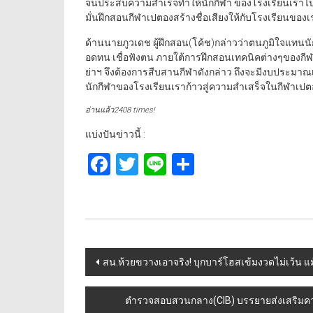
จนประสบความสำเร็จทำให้นักกีฬา ของโรงเรียนเราไปติด
มั่นฝึกสอนกีฬาเปตองสร้างชื่อเสียงให้กับโรงเรียนขอ
ด้านนายภูวเดช ผู้ฝึกสอน(โค้ช)กล่าวว่าตนภูมิใจแทนนัก
อดทน เชื่อฟังตน ภายใต้การฝึกสอนเทคนิคต่างๆของกีฬ
ย่าฯ จึงต้องการสืบสานกีฬาดังกล่าว ถึงจะมีงบประมา
นักกีฬาของโรงเรียนเราก้าวสู่ความสำเสร็จในกีฬาเป
อ่านแล้ว2408 times!
แบ่งปันข่าวนี้ :
Facebook
Twitter
Line
Share
Post
สน.ห้วยขวางเอาจริง! บุกบาร์โฮสเข้มงวดไม่เว้น แม
navigation
ตำรวจสอบสวนกลาง(CIB) บรรยายส่งเสริมความร