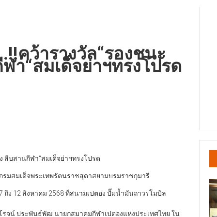
ง ..!!คว้ารางวัล“รองชนะ
กีฬา“สมเด็จย่าฯทรงโปรด
ปตอง สืบสานกีฬา“สมเด็จย่าฯทรงโปรด
้ากรมสมเด็จพระเทพรัตนราชสุดาสยามบรมราชกุมารี
ที่ 7 ถึง 12 สิงหาคม 2568 ที่สนามเปตอง ปั๊มน้ำมันถาวรโมบิล
ิโรจน์ ประพันธ์พัฒ นายกสมาคมกีฬาเปตองแห่งประเทศไทย ใน