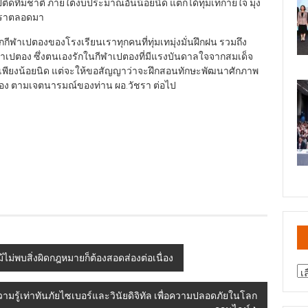
ทีมชาติ ภายใต้งบประมาณอันน้อยนิด แต่ก็ได้ทุ่มเทกายใจ มุ่ง
งเราตลอดมา
กีฬาเปตองของโรงเรียนเราทุกคนที่ทุ่มเทมุ่งมั่นฝึกฝน รวมถึง
าเปตอง ซึ่งตนเองรักในกีฬาเปตองที่มีแรงบันดาลใจจากสมเด็จ
ณเพียงน้อยนิด แต่จะให้ขอสัญญาว่าจะฝึกสอนทักษะพัฒนาศักภาพ
ตอง ตามเจตนารมณ์ของท่าน ผอ.วัชรา ต่อไป
้ไม่พบสิ่งผิดกฎหมายก็ต้องสอดส่องต่อเนื่อง
สา
ข่
ู้เท่าทันภัยไซเบอร์และวินัยดิจิทัล เพื่อความปลอดภัยในโลก