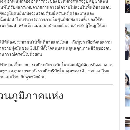
ง ๆ อาทิ นมกล่อง อาหารกระป๋อง บะหมี่กึ่งสำเร็จรูป สบู่ ยาสีฟัน
าชนที่ได้รับผลกระทบจากสถานการณ์ความไม่สงบในพื้นที่ชายแดน
ยู่ในศูนย์พักพิงจังหวัดบุรีรัมย์ สุรินทร์ ศรีสะเกษ และ
เพื่อนำไปบริหารจัดการภายในศูนย์พักพิง รวมทั้งของใช้ที่
ง ผ้าอ้อมสำหรับเด็ก แผ่นอนามัยและผ้าอ้อมสำหรับผู้ใหญ่ ให้แก่
ให้พี่น้องประชาชนในพื้นที่ชายแดนไทย – กัมพูชา เพื่อส่งต่อความ
ความมุ่งมั่นของ GULF ที่ตั้งใจสนับสนุนดูแลคุณภาพชีวิตของคน
นการณ์ครั้งนี้ไปด้วยกัน
ที่ได้รับบาดเจ็บจากการเหยียบกับระเบิดในขณะปฏิบัติภารกิจออกลาด
มพูชา จ.อุบลราชธานี รวมถึงบริษัทในกลุ่มของ GULF อย่าง “ไทย
นชายแดนไทย-กัมพูชาอีกด้วย
วนภูมิภาคแห่ง