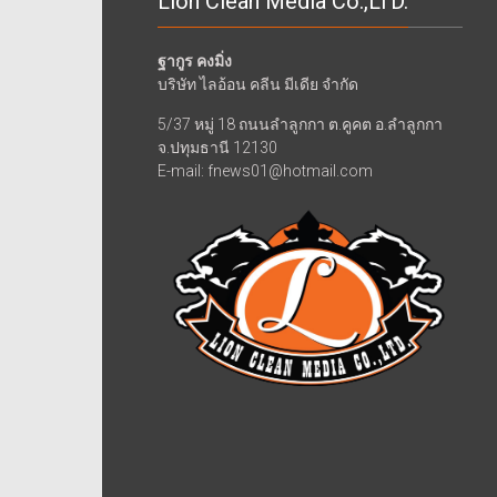
Lion Clean Media Co.,LTD.
ฐากูร คงมิ่ง
บริษัท ไลอ้อน คลีน มีเดีย จำกัด
5/37 หมู่ 18 ถนนลำลูกกา ต.คูคต อ.ลำลูกกา
จ.ปทุมธานี 12130
E-mail: fnews01@hotmail.com