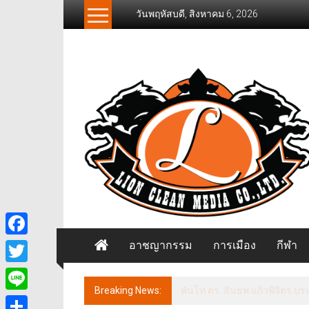
Skip
วันพฤหัสบดี, สิงหาคม 6, 2026
to
content
News
Freelancer
นิ
วส์
ฟรี
แลน
เซอร์
อาชญากรรม
การเมือง
กีฬา
Facebook
Twitter
Breaking News:
พันโท ดร. สินธพ แก้วพิจิตร ป
Line