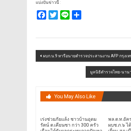
แบ่งปันข่าวนี้ :
Facebook
Twitter
Line
Share
Post
ผบก.น.9 หารือนายตำรวจประสานงาน AFP กรุงเ
navigation
มูลนิธิตำรวจไทย-นานาช
You May Also Like
เร่งช่วยภัยแล้ง ชาวบ้านอุดม
พล.ต.ท.อัค
รัตน์ ต.เคียนซา กว่า 300 ครัว
ผบช.ภ.๖ ไ
เรือนได้รับผลกระทบจากปัญหา
เยี่ยม สภ.