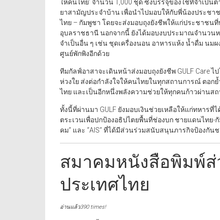
ให้คนไทย’ จำนวน 1,000 ชุด ซึ่งบรรจุของใช้ที่จำเป็นต่า
ยาสามัญประจำบ้าน เพื่อนำไปมอบให้กับพี่น้องประช
ไทย – กัมพูชา โดยจะส่งมอบถุงยังชีพให้แก่ประชาชนที่พักอ
อุบลราชธานี นอกจากนี้ ยังได้มอบงบประมาณจำนวนหนึ่ง
จำเป็นอื่น ๆ เช่น ชุดเครื่องนอน อาหารแห้ง น้ำดื่ม นมผ
ศูนย์พักพิงอีกด้วย
ทีมกัลฟ์อาสาจะเดินหน้าส่งมอบถุงยังชีพ GULF Care ไป
ห่วงใย ส่งต่อกำลังใจให้คนไทยในทุกสถานการณ์ ตอกย้ำ
ไทย และเป็นอีกหนึ่งพลังความช่วยให้ทุกคนก้าวผ่านสถา
ทั้งนี้ที่ผ่านมา GULF ยังมอบเงินช่วยเหลือให้แก่ทหาร
ตระเวนเพื่อปกป้องอธิปไตยพื้นที่ช่องบก ชายแดนไทย-กั
คม” และ “AIS” ที่ได้มีส่วนร่วมสนับสนุนภารกิจป้องกั
สมาคมหนังสือพิมพ์ส่
ประเทศไทย
อ่านแล้ว390 times!