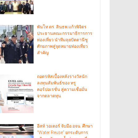
พันโท ดร. สินธพ แก้วพิจิตร
ประธานคณะกรรมาธิการการ
ท่องเที่ยว นำทีมลุยปัตตานีชู
ศักยภาพสู่จุดหมายท่องเที่ยว
สำคัญ
ถอดรหัสเบื้องหลังรางวัลนัก
ลงทุนสัมพันธ์ของ ทรู
คอร์ปอเรชั่น สู่ความเชื่อมั่น
จากตลาดทุน
อีสท์ วอเตอร์ จับมือ อจน. ศึกษา
“Water Reuse” ยกระดับการ