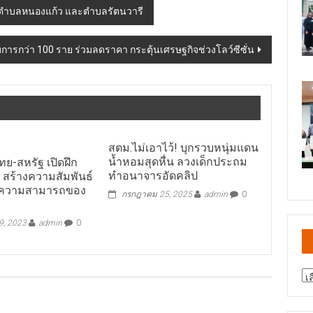
 ตำบลหนองแก้ว และตำบลรัตนวารี
อบการกว่า 100 ราย ร่วมลดราคา กระตุ้นเศรษฐกิจช่วงโลว์ซีซั่น
สตม.ไม่เอาไว้! บุกรวบหนุ่มแดน
น้ำหอมสุดหื่น ลวงเด็กประถม
ทย-สหรัฐ เปิดฝึก
ทำอนาจารอัดคลิป
 สร้างความสัมพันธ์
ความสามารถของ
กรกฎาคม 25, 2025
admin
0
, 2023
admin
0
สา
ข่