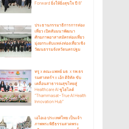
Forward ยิ่งให้ยิ่งสุขใจ ปี 8”
ประธานกรรมาธิการการท่อง
เที่ยว เปิดสัมมนาพัฒนา
ศักยภาพอาสาสมัครท่องเที่ยว
มุ่งยกระดับแหล่งท่องเที่ยวเชิง
วัฒนธรรมจังหวัดนครปฐม
ทรู x คณะแพทย์ มธ. x รพ.ธร
รมศาสตร์ฯ x เอ้ก ดิจิทัล ขับ
เคลื่อนสาธารณสุขไทยสู่
Healthcare AI ชูไฮไลต์
“Thammasat–True AI Health
Innovation Hub”
เอไอเอ ประเทศไทย เป็นเจ้า
ภาพพระพิธีธรรมสวดพระ