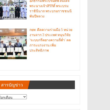
อภิธรรมพระบรมศพ สมเด็จ
พระนางเจ้าสิริกิติ์ พระบรม
ราชินีนาถ พระบรมราชชนนี
พันปีหลวง
กยท. ดีลความร่วมมือ 5 หน่วย
งานจาก 3 ประเทศ หนุนวิจัย
‘ระบบกรีดยางความถี่ต่ำ’ ลด
ภาระแรงงาน เพิ่ม
ประสิทธิภาพ
สารบัญข่าว
รบัญ
าว