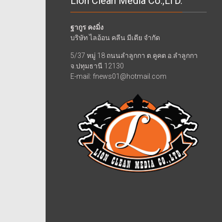
Lion Clean Media Co.,LTD.
ฐากูร คงมิ่ง
บริษัท ไลอ้อน คลีน มีเดีย จำกัด
5/37 หมู่ 18 ถนนลำลูกกา ต.คูคต อ.ลำลูกกา
จ.ปทุมธานี 12130
E-mail: fnews01@hotmail.com