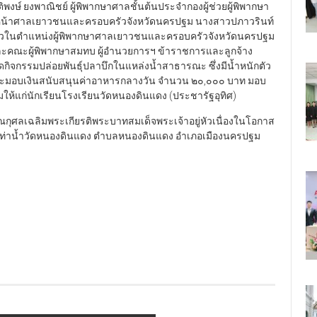
ิพงษ์ ยงพาณิชย์ ผู้พิพากษาศาลชั้นต้นประจำกองผู้ช่วยผู้พิพากษา
ัวหน้าศาลเยาวชนและครอบครัวจังหวัดนครปฐม นางสาวปภาวรินท์
วคราวในตำแหน่งผู้พิพากษาศาลเยาวชนและครอบครัวจังหวัดนครปฐม
และคณะผู้พิพากษาสมทบ ผู้อำนวยการฯ ข้าราชการและลูกจ้าง
ิจกรรมปล่อยพันธุ์ปลาบึกในแหล่งน้ำสาธารณะ ซึ่งมีน้ำหนักตัว
 และมอบเงินสนับสนุนค่าอาหารกลางวัน จำนวน ๒๐,๐๐๐ บาท มอบ
้แก่นักเรียนโรงเรียนวัดหนองดินแดง (ประชารัฐอุทิศ)
กุศลเฉลิมพระเกียรติพระบาทสมเด็จพระเจ้าอยู่หัวเนื่องในโอกาส
ท่าน้ำวัดหนองดินแดง ตำบลหนองดินแดง อำเภอเมืองนครปฐม