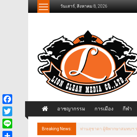
Skip
วันเสาร์, สิงหาคม 8, 2026
to
content
News
Freelancer
นิ
วส์
ฟรี
แลน
เซอร์
อาชญากรรม
การเมือง
กีฬา
Facebook
Twitter
Breaking News:
ประธานกรรมาธิการการท่องเที่
Line