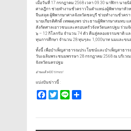
เมื่อวันที่ 17 กรกฎาคม 2568 เวลา 09.30 นาฬิกา นายนิต
ศาลฎีกา ช่วยทำงานชั่วคราวในตำแหน่งผู้พิพากษาห
จีนสลุต ผู้พิพากษาศาลจังหวัดชลบุรี ช่วยทำงานชั่
นายเกียรติศักดิ์ เทพผดุงพร ประธานผู้พิพากษาสมทบ 
สังกัดศาลเยาวชนและครอบครัวจังหวัดนครปฐม ร่วมจัดก
๖ – 12 กิโลกรัม จำนวน 74 ตัว คืนสู่คลองธรรมชาติ
ทุนการศึกษา จำนวน 28 ทุนๆละ 1,000บาท นมและขนมให
ทั้งนี้ เพื่อบำเพ็ญสาธารณประโยชน์และบำเพ็ญสาธารณ
วันเฉลิมพระชนมพรรษา 28 กรกฎาคม 2568 ณ บริเวณ
จังหวัดนครปฐม
อ่านแล้ว430 times!
แบ่งปันข่าวนี้ :
Facebook
Twitter
Line
Share