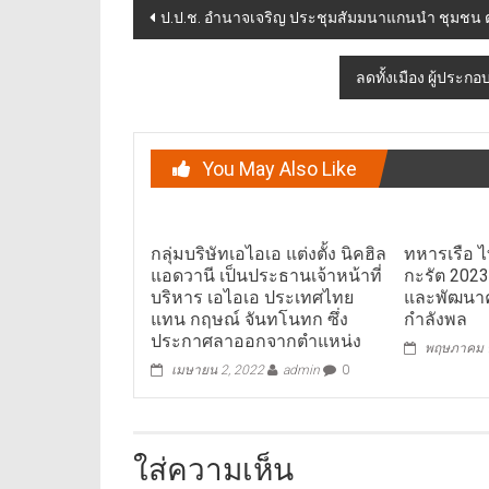
Post
ป.ป.ช. อำนาจเจริญ ประชุมสัมมนาแกนนำ ชุมชน
navigation
ลดทั้งเมือง ผู้ประก
You May Also Like
กลุ่มบริษัทเอไอเอ แต่งตั้ง นิคฮิล
ทหารเรือ ไ
แอดวานี เป็นประธานเจ้าหน้าที่
กะรัต 2023
บริหาร เอไอเอ ประเทศไทย
และพัฒนา
แทน กฤษณ์ จันทโนทก ซึ่ง
กำลังพล
ประกาศลาออกจากตำแหน่ง
พฤษภาคม 9
เมษายน 2, 2022
admin
0
ใส่ความเห็น