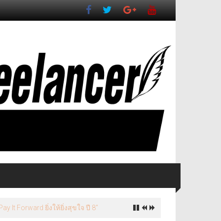
ี่ยวเชิงวัฒนธรรมจังหวัดนครปฐม