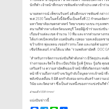
นักกีฬา เจ้าหน้าที่กรมราชทัณฑ์จากทั่วประเทศ เข้าร่วม
นายสหการณ์ เพ็ชรนรินทร์ อธิบดีกรมราชทัณฑ์ กล่าวว่า
พ.ศ.2530 โดยในครั้งนี้จัดขึ้นเป็นครั้งที่ 22 กำหนดจัด
มหาวิทยาลัยเกษตรศาสตร์ วิทยาเขตบางเขน กรุงเทพฯ แล
สนามกีฬากลางจังหวัดนนทบุรี โดยมีผู้เข้าร่วมแข่งขัน
เรือนจำแต่ละเขต จำนวน 10 ทีม และจากส่วนกลางกรมราช
ได้แก่ เทเบิลเทนนิส แบดมินตัน เปตอง วอลเลย์บอลชาย
ขว้างจักร พุ่งแหลน เขย่งก้าวกระโดด และกอล์ฟ นอก
เชียร์ลีดเดอร์ ภายใต้แนวคิด “รวมพลังสามัคคี : DOC 
“สำหรับการจัดการแข่งขันกีฬาดังกล่าว มีวัตถุประสงค์เ
ร่างกายและจิตใจ มีระเบียบวินัย รู้แพ้ รู้ชนะ รู้อ
เสริมสร้าง ความสามัคคีของเจ้าหน้าที่สังกัดกรมราชทั
หน้าที่ รวมถึงการสร้างขวัญกำลังใจบุคลากรเจ้าหน้า
พลังขับเคลื่อน 8 มิติ ยกกำลังสอง ยกระดับสร้างความเป
วินัย และจิตอาสา ซึ่งเป็นส่วนหนึ่งของการแข่งขันกีฬาใ
อ่านแล้ว1008 times!
แบ่งปันข่าวนี้ :