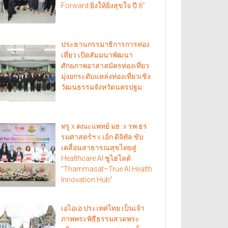
Forward ยิ่งให้ยิ่งสุขใจ ปี 8”
ประธานกรรมาธิการการท่อง
เที่ยว เปิดสัมมนาพัฒนา
ศักยภาพอาสาสมัครท่องเที่ยว
มุ่งยกระดับแหล่งท่องเที่ยวเชิง
วัฒนธรรมจังหวัดนครปฐม
ทรู x คณะแพทย์ มธ. x รพ.ธร
รมศาสตร์ฯ x เอ้ก ดิจิทัล ขับ
เคลื่อนสาธารณสุขไทยสู่
Healthcare AI ชูไฮไลต์
“Thammasat–True AI Health
Innovation Hub”
เอไอเอ ประเทศไทย เป็นเจ้า
ภาพพระพิธีธรรมสวดพระ