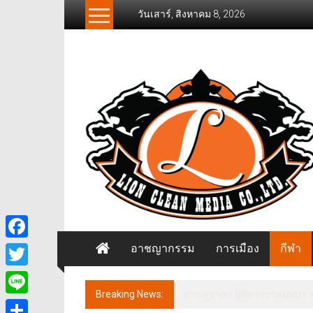
Skip
วันเสาร์, สิงหาคม 8, 2026
to
content
News
Freelancer
นิ
วส์
ฟรี
แลน
เซอร์
อาชญากรรม
การเมือง
กีฬา
Facebook
Twitter
Breaking News:
ประธานกรรมาธิการการท่องเที่
Line