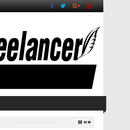
ี่ยวเชิงวัฒนธรรมจังหวัดนครปฐม