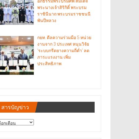
อภิธรรมพระบรมศพ สมเด็จ
พระนางเจ้าสิริกิติ์ พระบรม
ราชินีนาถ พระบรมราชชนนี
พันปีหลวง
กยท. ดีลความร่วมมือ 5 หน่วย
งานจาก 3 ประเทศ หนุนวิจัย
‘ระบบกรีดยางความถี่ต่ำ’ ลด
ภาระแรงงาน เพิ่ม
ประสิทธิภาพ
สารบัญข่าว
รบัญ
าว