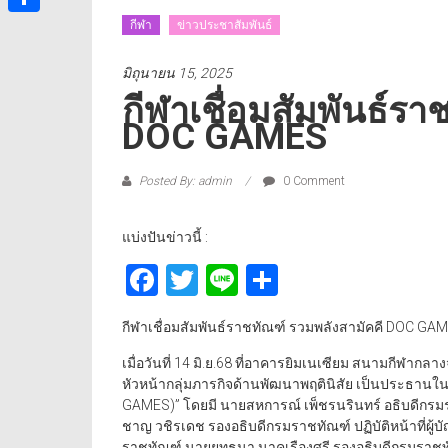
กีฬา
ข่าวประชาสัมพันธ์
Share
มิถุนายน 15, 2025
กีฬาเชื่อมสัมพันธ์รา
DOC GAMES
Posted By: admin
0 Comment
แบ่งปันข่าวนี้ :
Facebook
Twitter
Line
Share
กีฬาเชื่อมสัมพันธ์ราชทัณฑ์ รวมพลังสามัคคี DOC GA
เมื่อวันที่ 14 มิ.ย.68 ที่อาคารยิมเนเซียม สนามกีฬาก
หัวหน้ากลุ่มภารกิจด้านพัฒนาพฤตินิสัย เป็นประธานในพ
GAMES)” โดยมี นายสหการณ์ เพ็ชรนรินทร์ อธิบดีกรม
ชาญ วชิรเดช รองอธิบดีกรมราชทัณฑ์ ปฏิบัติหน้าที่ผ
ราชทัณฑ์ นายยุทธนา นาคเรืองศรี รองอธิบดีกรมราช