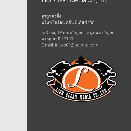
Lion Clean Media Co.,LTD.
ฐากูร คงมิ่ง
บริษัท ไลอ้อน คลีน มีเดีย จำกัด
5/37 หมู่ 18 ถนนลำลูกกา ต.คูคต อ.ลำลูกกา
จ.ปทุมธานี 12130
E-mail: fnews01@hotmail.com