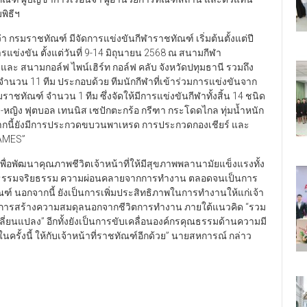
พิธีฯ
 กรมราชทัณฑ์ มีจัดการแข่งขันกีฬาราชทัณฑ์ เริ่มต้นตั้งแต่ปี
การแข่งขัน ตั้งแต่วันที่ 9-14 มิถุนายน 2568 ณ สนามกีฬา
ะ สนามกอล์ฟ ไพน์เฮิร์ท กอล์ฟ คลับ จังหวัดปทุมธานี รวมถึง
 จำนวน 11 ทีม ประกอบด้วย ทีมนักกีฬาที่เข้าร่วมการแข่งขันจาก
ทัณฑ์ จำนวน 1 ทีม ซึ่งจัดให้มีการแข่งขันกีฬาทั้งสิ้น 14 ชนิด
-หญิง ฟุตบอล เทนนิส เซปักตะกร้อ กรีฑา กระโดดไกล ทุ่มน้ำหนัก
จากนี้ยังมีการประกวดขบวนพาเหรด การประกวดกองเชียร์ และ
GAMES”
พื่อพัฒนาคุณภาพชีวิตเจ้าหน้าที่ให้มีสุขภาพพลานามัยแข็งแรงทั้ง
ภัย คุณธรรมจริยธรรม ความผ่อนคลายจากการทำงาน ตลอดจนเป็นการ
ณฑ์ นอกจากนี้ ยังเป็นการเพิ่มประสิทธิภาพในการทำงานให้แก่เจ้า
ที่ การสร้างความสมดุลนอกจากชีวิตการทำงาน ภายใต้แนวคิด “รวม
ลี่ยนแปลง” อีกทั้งยังเป็นการขับเคลื่อนองค์กรคุณธรรมด้านความมี
นครั้งนี้ ให้กับเจ้าหน้าที่ราชทัณฑ์อีกด้วย” นายสหการณ์ กล่าว