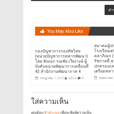
ตำร
You May Also Like
สมาคมผู้ป
โรงเรียนเต
กองบัญชาการกองทัพไทย
คลาภิเษก (
(หน่วยบัญชาการทหารพัฒนา)
รัชกาลที่ ๕
โดย พันเอก รณชัย เวียงวงษ์ ผู้
ปกครองและ
บังคับหน่วยพัฒนาการเคลื่อนที่
เตรียมทหา
42 สำนักงานพัฒนาภาค 4
พฤษภาคม 2
กรกฎาคม 7, 2022
admin
0
ใส่ความเห็น
คุณต้อง
เข้าสู่ระบบ
เพื่อจะพิมพ์ความเห็น