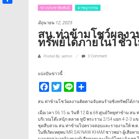
ข่าวประชาสัมพันธ์
อาชญากรรม
Share
มิถุนายน 12, 2025
สน.ท่าข้ามโชว์ผลงา
ทรัพย์ได้ภายใน1ชั่
Posted By: admin
0 Comment
แบ่งปันข่าวนี้ :
Facebook
Twitter
Line
Share
สน.ท่าข้ามโชว์ผลงานติดตามจับคนร้ายชิงทรัพย์ได้ภ
เมื่อเวลา 06.15 น.วันที่ 12 มิ.ย.68 ศูนย์วิทยุท่าข้าม สน
บริเวณโต๊ะสนุ้ก ตลาด ทูบี พระราม 2/54 แยก 4-2-3 แ
ชุดสืบสวน สน.ท่าข้ามไปตรวจสอบและรายงานให้ พ.ต.
ในที่เกิดเหตุพบ MR.SAI NAW KHAM ชาวพม่า ผู้เสียหาย 
นามสกุล)นายจ้างของผู้เสียหายและเป็นผู้โทรแจ้งเหตุ ได้