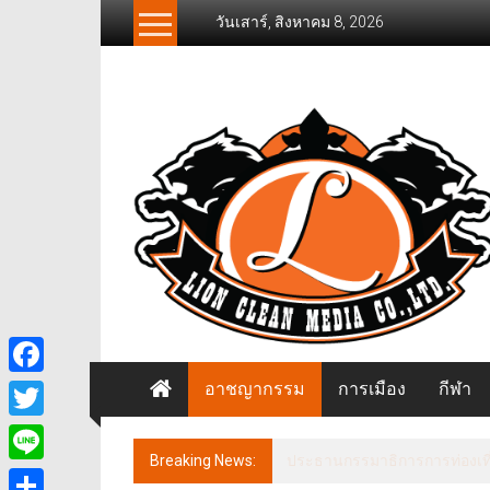
Skip
วันเสาร์, สิงหาคม 8, 2026
to
content
News
Freelancer
นิ
วส์
ฟรี
แลน
เซอร์
อาชญากรรม
การเมือง
กีฬา
Facebook
Twitter
Breaking News:
ประธานกรรมาธิการการท่องเที่
Line