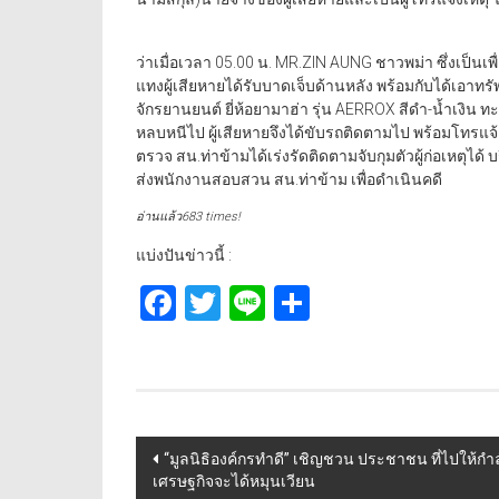
ว่าเมื่อเวลา 05.00 น. MR.ZIN AUNG ชาวพม่า ซึ่งเป็นเพื่อ
แทงผู้เสียหายได้รับบาดเจ็บด้านหลัง พร้อมกับได้เอาท
จักรยานยนต์ ยี่ห้อยามาฮ่า รุ่น AERROX สีดำ-น้ำเงิน ท
หลบหนีไป ผู้เสียหายจึงได้ขับรถติดตามไป พร้อมโทรแจ้
ตรวจ สน.ท่าข้ามได้เร่งรัดติดตามจับกุมตัวผู้ก่อเหตุ
ส่งพนักงานสอบสวน สน.ท่าข้าม เพื่อดำเนินคดี
อ่านแล้ว683 times!
แบ่งปันข่าวนี้ :
Facebook
Twitter
Line
Share
Post
“มูลนิธิองค์กรทำดี” เชิญชวน ประชาชน ที่ไปให้
เศรษฐกิจจะได้หมุนเวียน
navigation