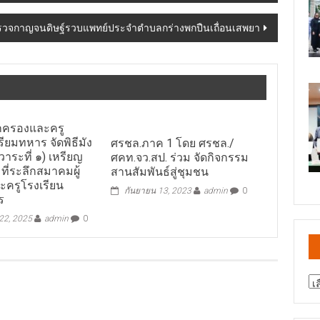
วจกาญจนดิษฐ์รวบแพทย์ประจำตำบลกร่างพกปืนเถื่อนเสพยา
กครองและครู
รียมทหาร จัดพิธีมัง
ศรชล.ภาค 1 โดย ศรชล./
วาระที่ ๑) เหรียญ
ศคท.จว.สป. ร่วม จัดกิจกรรม
 ที่ระลึกสมาคมผู้
สานสัมพันธ์สู่ชุมชน
ครูโรงเรียน
กันยายน 13, 2023
admin
0
ร
2, 2025
admin
0
สา
ข่