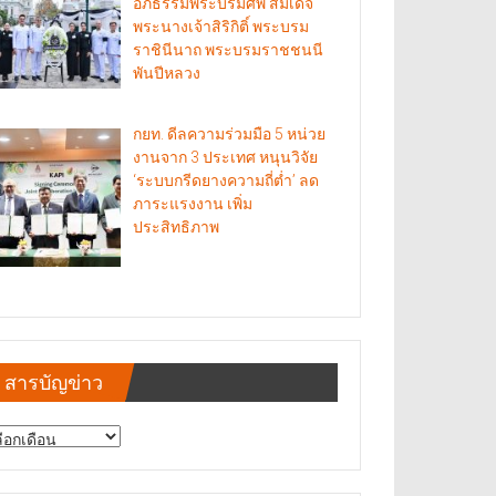
อภิธรรมพระบรมศพ สมเด็จ
พระนางเจ้าสิริกิติ์ พระบรม
ราชินีนาถ พระบรมราชชนนี
พันปีหลวง
กยท. ดีลความร่วมมือ 5 หน่วย
งานจาก 3 ประเทศ หนุนวิจัย
‘ระบบกรีดยางความถี่ต่ำ’ ลด
ภาระแรงงาน เพิ่ม
ประสิทธิภาพ
สารบัญข่าว
รบัญ
าว