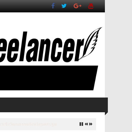
ี่ยวเชิงวัฒนธรรมจังหวัดนครปฐม