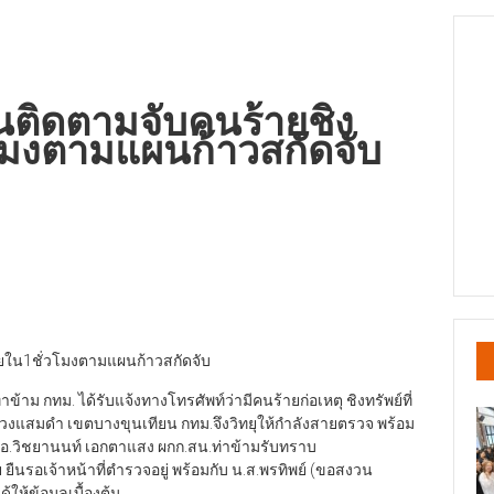
นติดตามจับคนร้ายชิง
วโมงตามแผนก้าวสกัดจับ
ายใน1ชั่วโมงตามแผนก้าวสกัดจับ
.ท่าข้าม กทม. ได้รับแจ้งทางโทรศัพท์ว่ามีคนร้ายก่อเหตุ ชิงทรัพย์ที่
ขวงแสมดำ เขตบางขุนเทียน กทม.จึงวิทยุให้กำลังสายตรวจ พร้อม
อ.วิชยานนท์ เอกตาแสง ผกก.สน.ท่าข้ามรับทราบ
ยืนรอเจ้าหน้าที่ตำรวจอยู่ พร้อมกับ น.ส.พรทิพย์ (ขอสงวน
ให้ข้อมูลเบื้องต้น