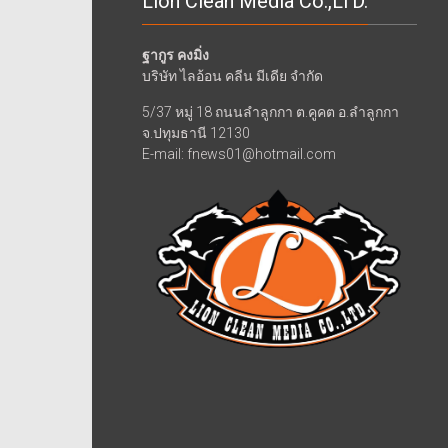
Lion Clean Media Co.,LTD.
ฐากูร คงมิ่ง
บริษัท ไลอ้อน คลีน มีเดีย จำกัด
5/37 หมู่ 18 ถนนลำลูกกา ต.คูคต อ.ลำลูกกา
จ.ปทุมธานี 12130
E-mail: fnews01@hotmail.com