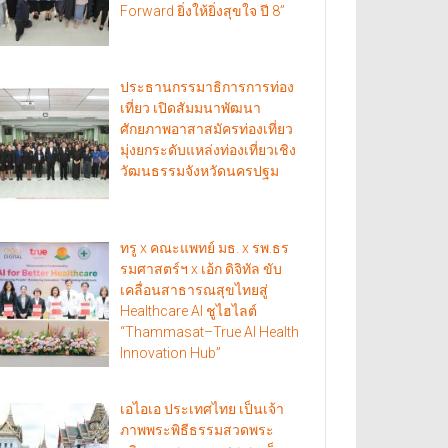
Forward ยิ่งให้ยิ่งสุขใจ ปี 8”
ประธานกรรมาธิการการท่อง
เที่ยว เปิดสัมมนาพัฒนา
ศักยภาพอาสาสมัครท่องเที่ยว
มุ่งยกระดับแหล่งท่องเที่ยวเชิง
วัฒนธรรมจังหวัดนครปฐม
ทรู x คณะแพทย์ มธ. x รพ.ธร
รมศาสตร์ฯ x เอ้ก ดิจิทัล ขับ
เคลื่อนสาธารณสุขไทยสู่
Healthcare AI ชูไฮไลต์
“Thammasat–True AI Health
Innovation Hub”
เอไอเอ ประเทศไทย เป็นเจ้า
ภาพพระพิธีธรรมสวดพระ