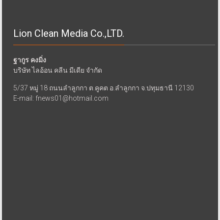
Lion Clean Media Co.,LTD.
ฐากูร คงมิ่ง
บริษัท ไลอ้อน คลีน มีเดีย จำกัด
5/37 หมู่ 18 ถนนลำลูกกา ต.คูคต อ.ลำลูกกา จ.ปทุมธานี 12130
E-mail: fnews01@hotmail.com