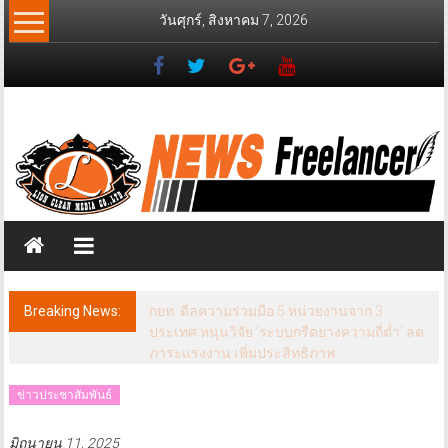
Skip
วันศุกร์, สิงหาคม 7, 2026
to
content
News
Freelancer
นิ
วส์
ฟรี
แลน
เซอร์
Breaking News:
กยท. ดีลความร่วมมือ 5 หน่วยงานจาก 3
ประเทศ หนุนวิจัย ‘ระบบกรีดยางความถี่ต่ำ’ ลด
ภาระแรงงาน เพิ่มประสิทธิภาพ
ข่าวประชาสัมพันธ์
มิถุนายน 11, 2025