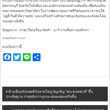
กรรมการยังมีภารกิจในการประสานความร่วมมือกับผู้ว่าราชการจังหวัด
สุพรรณบุรี จังหวัดใกล้เคียง และองค์กรปกครองส่วนท้องถิ่น เพื่อส่งเสริม
บทบาทของมหาวิทยาลัยฯ ในการพัฒนาคุณภาพชีวิตของประชาชนให้
“อยู่ดี กินดี มีความสุข” และเสริมสร้างศักยภาพของชุมชนและสังคมโดย
รอบอย่างยั่งยืน
ข้อมูลจาก : ภาพ/เรียบเรียง/จัดทำ : นาวี งานสื่อสารองค์กรฯ
อ่านแล้ว432 times!
แบ่งปันข่าวนี้ :
Facebook
Twitter
Line
Share
Post
ห้างเซ็นทรัลเฟสติวัลหาดใหญ่ อัญเชิญ “พระครุฑพ่าห์” ขึ้น
ประดิษฐาน ภายหลังการบูรณะซ่อมแซมเสร็จสิ้น
navigation