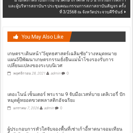
นายกสภาสถาบันการอาชีวศึกษาภาคกลาง 5 นำกรรมการสภาฯ
และผู้บริหารสถาบันฯ ประชุมคณะกรรมการสภาสถาบันสัญจร ครั้ง
ที่ 3/2568 ณ จังหวัดประจวบคีรีขันธ์
You May Also Like
เกษตรฯ.เดินหน้า”5ยุทธศาสตร์เฉลิมชัย”วางหมุดหมาย
แผน5ปีพัฒนาเกษตรกรรมยั่งยืนแม่น้ำโขงรองรับการ
เปลี่ยนแปลงของระบบนิเวศ
พฤศจิกายน 28, 2021
admin
0
เดอะไนน์ เซ็นเตอร์ พระราม 9 จับมือเวสท์บาย เดลิเวอรี่ ปัก
หมุดตู้หยอดขวดพลาสติกอัจฉริยะ
มกราคม 7, 2026
admin
0
ผู้ประกอบการหัวใสจับจองพื้นที่เช่าเก้าอี้หาดนาจอมเทียน