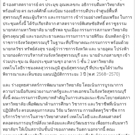
มี รองศาสตราจารย์ ดร.ประมุข อุณหเลขกะ อธิการบดีมหาวิทยาลัยฯ
พร้อมด้วย ดร.ณรงค์ศักดิ์ แสงป้อม รองอธิการบดีประจำศูนย์พื้นที่
สุพรรณบุรี คณะผู้บริหาร และกรรมการ เข้าร่วมอย่างพร้อมเพรียง ในการ
ประชุมครั้งนี้ ได้รับเกียรติจาก ศาสตราจารย์พิเศษชัยสิทธิ์ ตราชูธรรม
นายกสภามหาวิทยาลัย นายธีรพล ขุนเมือง กรรมการสภามหาวิทยาลัย
ผู้ทรงคุณวุฒิ และรองประธานคณะกรรมการฯ นายพิริยะ ฉันทดิลก ผู้ว่า
ราชการจังหวัดสุพรรณบุรี ในฐานะที่ปรึกษาคณะกรรมการฯ พร้อมด้วย
นายกลวัชร ทรัพย์ส่งสุข รองผู้ว่าราชการจังหวัด และ นายอุดม โปร่งฟ้า
นายกองค์การบริหารส่วนจังหวัดสุพรรณบุรี และ นายอำเภอสามชุก เข้า
ร่วมประชุม ณ ห้องประชุมสามชุก อาคาร 5 ชั้น 2 มหาวิทยาลัย
เทคโนโลยีราชมงคลสุวรรณภูมิ ศูนย์สุพรรณบุรี ที่ประชุมได้ร่วมกัน
พิจารณาและเห็นชอบ แผนปฏิบัติการระยะ 3 ปี (พ.ศ. 2568–2570)
และ ร่างยุทธศาสตร์การพัฒนามหาวิทยาลัย โดยเน้นการบูรณาการ
ความร่วมมือกับหน่วยงานภาครัฐและภาคเอกชนในจังหวัดสุพรรณบุรี
ทั้งนี้ คณะกรรมการมีบทบาทสำคัญในการเสนอแนะเชิงนโยบายต่อสภา
มหาวิทยาลัย เพื่อพัฒนาด้านการศึกษา วิชาการ และวิชาชีพที่เน้นการ
ปฏิบัติจริง ครอบคลุมการสอน วิจัย นวัตกรรม การผลิตครูวิชาชีพ การ
บริการวิชาการในสาขาวิทยาศาสตร์ เทคโนโลยี และสังคมศาสตร์
ตลอดจนการอนุรักษ์สิ่งแวดล้อมและศิลปวัฒนธรรม เพื่อยกระดับมหาวิ
ทยาลัยฯ ให้เป็นสถาบันชั้นนำของภาคตะวันตก นอกจากนี้ คณะ