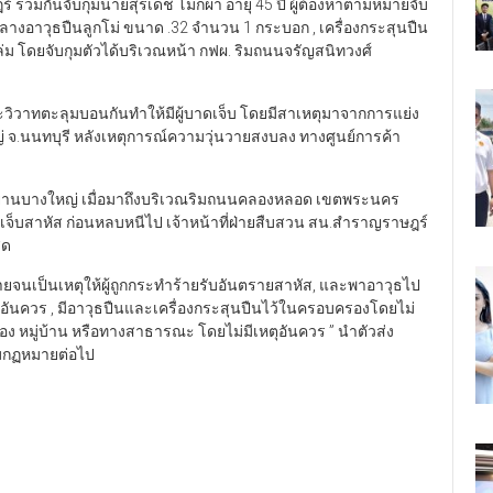
ร์ ร่วมกันจับกุมนายสุรเดช โมกผา อายุ 45 ปี ผู้ต้องหาตามหมายจับ
ลางอาวุธปืนลูกโม่ ขนาด .32 จำนวน 1 กระบอก , เครื่องกระสุนปืน
ม โดยจับกุมตัวได้บริเวณหน้า กฟผ. ริมถนนจรัญสนิทวงศ์
ทะเลาะวิวาทตะลุมบอนกันทำให้มีผู้บาดเจ็บ โดยมีสาเหตุมาจากการแย่ง
ใหญ่ จ.นนทบุรี หลังเหตุการณ์ความวุ่นวายสงบลง ทางศูนย์การค้า
์ค้า ย่านบางใหญ่ เมื่อมาถึงบริเวณริมถนนคลองหลอด เขตพระนคร
าดเจ็บสาหัส ก่อนหลบหนีไป เจ้าหน้าที่ฝ่ายสืบสวน สน.สำราญราษฎร์
ุด
งกายจนเป็นเหตุให้ผู้ถูกกระทำร้ายรับอันตรายสาหัส, และพาอาวุธไป
ุอันควร , มีอาวุธปืนและเครื่องกระสุนปืนไว้ในครอบครองโดยไม่
ง หมู่บ้าน หรือทางสาธารณะ โดยไม่มีเหตุอันควร ” นำตัวส่ง
มกฏหมายต่อไป