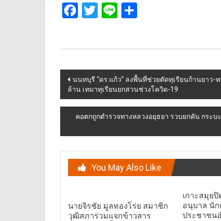
Facebook
Twitter
Line
Share
Post
นนทบุรี “ดร.แก้ว” ลงพื้นที่ช่วยตัดทุเรียนก้านยาว-
ล้าน เหมาทุเรียนยกสวนช่วงโควิด-19
navigation
คอตกถูกตำรวจทางหลวงอยุธยา รวบยกคัน กระบะซิ่ง
You May Also Like
เกาะสมุยป
อนุบาล นัก
นายจิรชัย มูลทองโร่ย สมาชิก
ประชาชนอ
วุฒิสภาร่วมแจกข้าวสาร