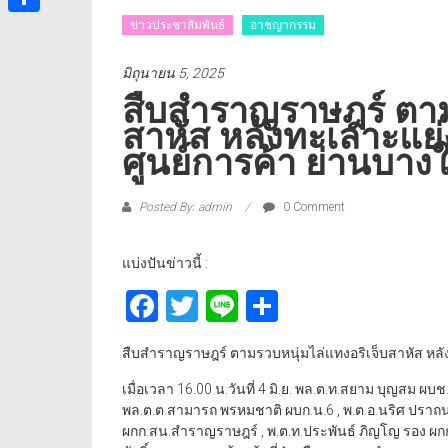
ข่าวประชาสัมพันธ์
อาชญากรรม
Share
มิถุนายน 5, 2025
สืบสำราญราษฎร์ ตาม
สาหัส หลังทะเลาะแย่ง
ศูนย์การค้า ย่านบาง
Posted By: admin
0 Comment
แบ่งปันข่าวนี้ :
Facebook
Twitter
Line
Share
สืบสำราญราษฎร์ ตามรวบหนุ่มไล่แทงอริเจ็บสาหัส หลังท
เมื่อเวลา 16.00 น.วันที่ 4 มิ.ย. พล.ต.ท.สยาม บุญสม ผบช
พล.ต.ต.สามารถ พรหมชาติ ผบก.น.6 , พ.ต.อ.นริศ ปราถนาพ
ผกก.สน.สำราญราษฎร์ , พ.ต.ท.ประพันธ์ ภิญโญ รอง ผกก.ป