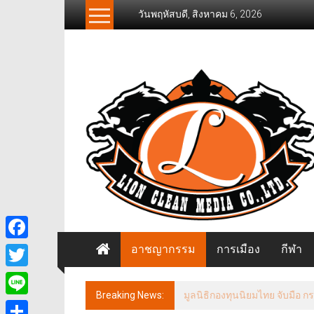
Skip
วันพฤหัสบดี, สิงหาคม 6, 2026
to
content
News
Freelancer
นิ
วส์
ฟรี
แลน
เซอร์
อาชญากรรม
การเมือง
กีฬา
Facebook
Twitter
Breaking News:
Line