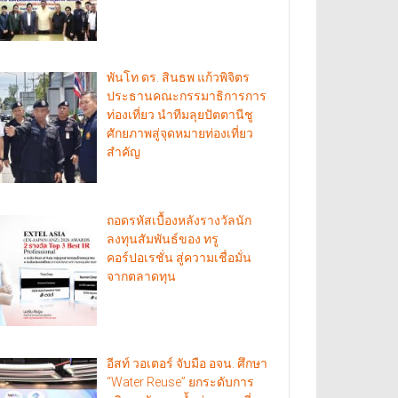
พันโท ดร. สินธพ แก้วพิจิตร
ประธานคณะกรรมาธิการการ
ท่องเที่ยว นำทีมลุยปัตตานีชู
ศักยภาพสู่จุดหมายท่องเที่ยว
สำคัญ
ถอดรหัสเบื้องหลังรางวัลนัก
ลงทุนสัมพันธ์ของ ทรู
คอร์ปอเรชั่น สู่ความเชื่อมั่น
จากตลาดทุน
อีสท์ วอเตอร์ จับมือ อจน. ศึกษา
“Water Reuse” ยกระดับการ