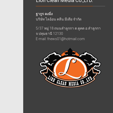
Lion Clean Media Co.,LTD.
ฐากูร คงมิ่ง
บริษัท ไลอ้อน คลีน มีเดีย จำกัด
5/37 หมู่ 18 ถนนลำลูกกา ต.คูคต อ.ลำลูกกา
จ.ปทุมธานี 12130
E-mail: fnews01@hotmail.com