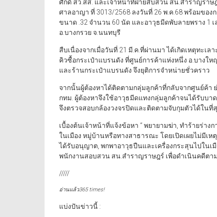
ศักดิ์ สว.สส. และเจ้าหน้าที่ฝ่ายสืบสวน สน.สำราญราษฎ
ศาลอาญา ที่ 3013/2568 ลงวันที่ 26 พ.ค.68 พร้อมของก
ขนาด .32 จำนวน 60 นัด และอาวุธมีดพับลายพราง 1 เล่
อ.บางกรวย จ.นนทบุรี
สืบเนื่องจากเมื่อวันที่ 21 มี.ค.ที่ผ่านมา ได้เกิดเหตุ
คิวซื้อกระเป๋าแบรนดัง ที่ศูนย์การค้าแห่งหนึ่ง อ.บาง
และร้านกระเป๋าแบรนดัง จึงยุติการจำหน่ายชั่วคราว
จากนั้นผู้ต้องหาได้ติดตามกลุ่มลูกค้าที่กลับจากศูนย
กทม. ผู้ต้องหาจึงใช้อาวุธมีดแทงกลุ่มลูกค้าจนได้รับบ
จึงตรวจสอบกล้องวงจรปิดและติดตามจับกุมตัวได้ในที่ส
เบื้องต้นเจ้าหน้าที่แจ้งข้อหา “ พยายามฆ่า, ทำร้ายร่า
ในเมือง หมู่บ้านหรือทางสาธารณะ โดยเปิดเผยไม่มีเหต
ได้รับอนุญาต, พกพาอาวุธปืนและเครื่องกระสุนไปในเมือ
พนักงานสอบสวน สน.สำราญราษฎร์ เพื่อดำเนินคดีตา
/////
อ่านแล้ว365 times!
แบ่งปันข่าวนี้ :