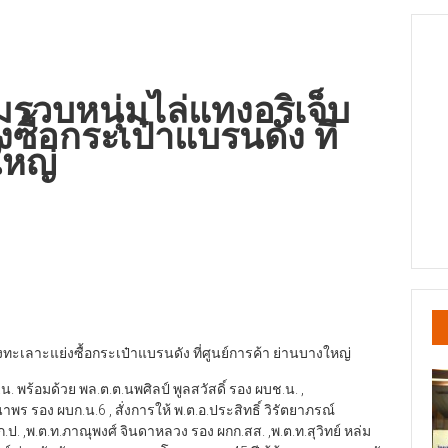
รวบหนุ่มไล่แทงอริเจ็บ
ซื้อกระเป๋าแบรนดัง ที่
ใหญ่
ะเลาะแย่งซื้อกระเป๋าแบรนดัง ที่ศูนย์การค้า ย่านบางใหญ่
.น. พร้อมด้วย พล.ต.ต.นพศิลป์ พูลสวัสดิ์ รอง ผบช.น. ,
ร รอง ผบก.น.6 , สั่งการให้ พ.ต.อ.ประสิทธิ์ วิรัตยาภรณ์
. ,พ.ต.ท.ภาณุพงศ์ จินดาหลวง รอง ผกก.สส. ,พ.ต.ท.สุวิทย์ หล่ม