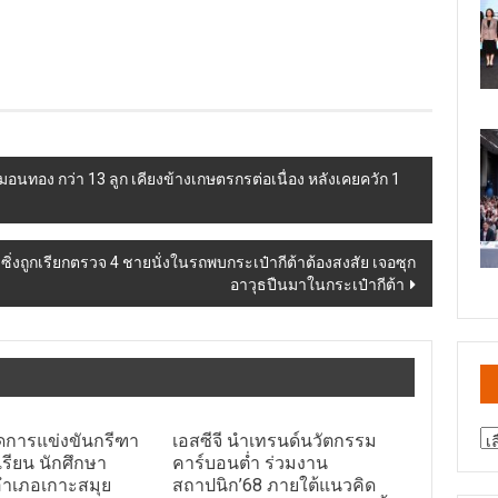
หมอนทอง กว่า 13 ลูก เคียงข้างเกษตรกรต่อเนื่อง หลังเคยควัก 1
ถูกเรียกตรวจ 4 ชายนั่งในรถพบกระเป๋ากีต้าต้องสงสัย เจอซุก
อาวุธปืนมาในกระเป๋ากีต้า
สา
ิดการแข่งขันกรีฑา
เอสซีจี นำเทรนด์นวัตกรรม
ข่
เรียน นักศึกษา
คาร์บอนต่ำ ร่วมงาน
ำเภอเกาะสมุย
สถาปนิก’68 ภายใต้แนวคิด