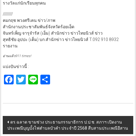
รางวัลแก่นักเรียนทุกคน
////////
คมกฤช พวงศรีเคน ข่าว/ภาพ
สำนักงานประชาสัมพันธ์จังหวัดร้อยเอ็ด
จันทร์เพ็ญ จารุจำรัส (เอ็ม) สำนักข่าว ข่าวไทยนิวส์ ข่าว
สุทธิชัย อุปปะ (เต็ม) บก.สำนักข่าว ข่าวไทยนิวส์ T.092 910 8932
รายงาน
อ่านแล้ว911 times!
แบ่งปันข่าวนี้ :
Facebook
Twitter
Line
Share
Post
ดร.ฉลาด ขามช่วง ประธานกรรมาธิการ ป.ป.ช. สภาฯ เปิดงาน
ประเพณีบุญบั้งไฟตำบลบัวคำ ประจำปี 2568 สืบสานประเพณีอีสาน
navigation