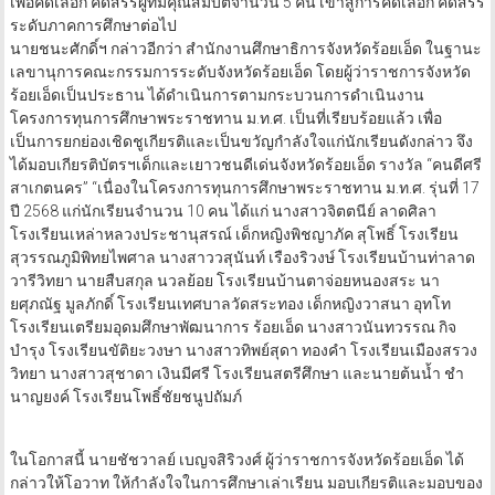
เพื่อคัดเลือก คัดสรรผู้ที่มีคุณสมบัติจำนวน 5 คน เข้าสู่การคัดเลือก คัดสรร
ระดับภาคการศึกษาต่อไป
นายชนะศักดิ์ฯ กล่าวอีกว่า สำนักงานศึกษาธิการจังหวัดร้อยเอ็ด ในฐานะ
เลขานุการคณะกรรมการระดับจังหวัดร้อยเอ็ด โดยผู้ว่าราชการจังหวัด
ร้อยเอ็ดเป็นประธาน ได้ดำเนินการตามกระบวนการดำเนินงาน
โครงการทุนการศึกษาพระราชทาน ม.ท.ศ. เป็นที่เรียบร้อยแล้ว เพื่อ
เป็นการยกย่องเชิดชูเกียรติและเป็นขวัญกำลังใจแก่นักเรียนดังกล่าว จึง
ได้มอบเกียรติบัตรฯเด็กและเยาวชนดีเด่นจังหวัดร้อยเอ็ด รางวัล “คนดีศรี
สาเกตนคร” “เนื่องในโครงการทุนการศึกษาพระราชทาน ม.ท.ศ. รุ่นที่ 17
ปี 2568 แก่นักเรียนจำนวน 10 คน ได้แก่ นางสาวจิตตนีย์ ลาดศิลา
โรงเรียนเหล่าหลวงประชานุสรณ์ เด็กหญิงพิชญาภัค สุโพธิ์ โรงเรียน
สุวรรณภูมิพิทยไพศาล นางสาววสุนันท์ เรืองริวงษ์ โรงเรียนบ้านท่าลาด
วารีวิทยา นายสืบสกุล นวลย้อย โรงเรียนบ้านตาจ่อยหนองสระ นา
ยศุภณัฐ มูลภักดิ์ โรงเรียนเทศบาลวัดสระทอง เด็กหญิงวาสนา อุทโท
โรงเรียนเตรียมอุดมศึกษาพัฒนาการ ร้อยเอ็ด นางสาวนันทวรรณ กิจ
บำรุง โรงเรียนขัติยะวงษา นางสาวทิพย์สุดา ทองคำ โรงเรียนเมืองสรวง
วิทยา นางสาวสุชาดา เงินมีศรี โรงเรียนสตรีศึกษา และนายต้นน้ำ ชำ
นาญยงค์ โรงเรียนโพธิ์ชัยชนูปถัมภ์
ในโอกาสนี้ นายชัชวาลย์ เบญจสิริวงศ์ ผู้ว่าราชการจังหวัดร้อยเอ็ด ได้
กล่าวให้โอวาท ให้กำลังใจในการศึกษาเล่าเรียน มอบเกียรติและมอบของ