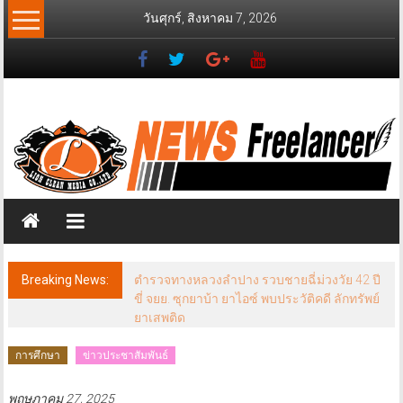
Skip
วันศุกร์, สิงหาคม 7, 2026
to
content
News
Freelancer
นิ
วส์
ฟรี
แลน
เซอร์
Breaking News:
ตำรวจทางหลวงลำปาง รวบชายฉี่ม่วงวัย 42 ปี
ขี่ จยย. ซุกยาบ้า ยาไอซ์ พบประวัติคดี ลักทรัพย์
ยาเสพติด
การศึกษา
ข่าวประชาสัมพันธ์
พฤษภาคม 27, 2025