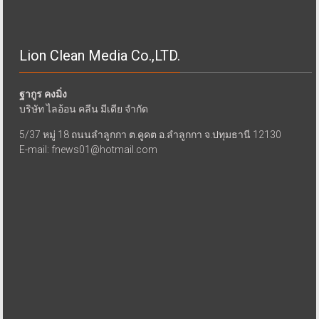
Lion Clean Media Co.,LTD.
ฐากูร คงมิ่ง
บริษัท ไลอ้อน คลีน มีเดีย จำกัด
5/37 หมู่ 18 ถนนลำลูกกา ต.คูคต อ.ลำลูกกา จ.ปทุมธานี 12130
E-mail: fnews01@hotmail.com