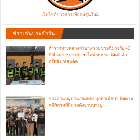
เว็บไซต์ข่าวสารเพื่อคนรุ่นใหม่
ข่าวเด่นประจำวัน
ตำรวจทางหลวงลำปาง รวบชายฉี่ม่วงวัย 42
ปี ขี่ จยย. ซุกยาบ้า ยาไอซ์ พบประวัติคดี ลัก
ทรัพย์ ยาเสพติด
ชาวบ้านหมู่บ้านออมทอง บุกทำเนียบฯ ติดตาม
คดีพิพาทที่ดินวัดดังย่านบางปู