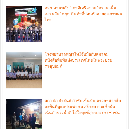
ศจย. สานพลัง 4 ภาคีเครือข่าย “หวาน เค็ม
เมา ควัน” หยุด! สินค้าที่บ่อนทำลายสุขภาพคน
ไทย
โรงพยาบาลพญาไท3จับมือกับสมาคม
หนังสือพิมพ์แห่งประเทศไทยในพระบรม
ราชูปถัมภ์
ผกก.สภ.ลำสนธิ กำชับเข้มสายตรวจ–สายสืบ
ลงพื้นที่ดูแลประชาชน สร้างความเชื่อมั่น
เน้นตำรวจน้ำดี ใส่ใจทุกข์สุขของประชาชน