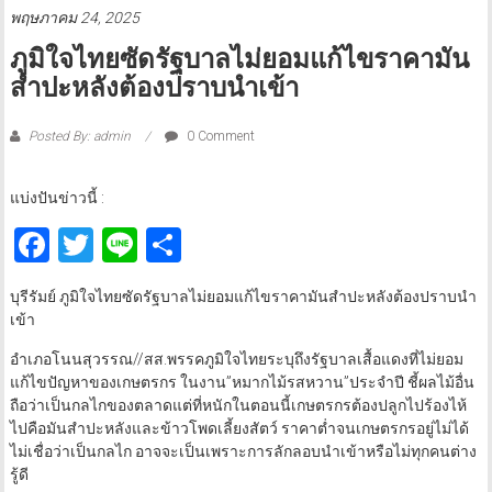
พฤษภาคม 24, 2025
ภูมิใจไทยซัดรัฐบาลไม่ยอมแก้ไขราคามัน
สำปะหลังต้องปราบนำเข้า
Posted By: admin
0 Comment
แบ่งปันข่าวนี้ :
Facebook
Twitter
Line
Share
บุรีรัมย์ ภูมิใจไทยซัดรัฐบาลไม่ยอมแก้ไขราคามันสำปะหลังต้องปราบนำ
เข้า
อำเภอโนนสุวรรณ//สส.พรรคภูมิใจไทยระบุถึงรัฐบาลเสื้อแดงที่ไม่ยอม
แก้ไขปัญหาของเกษตรกร ในงาน”หมากไม้รสหวาน”ประจำปี ชี้ผลไม้อื่น
ถือว่าเป็นกลไกของตลาดแต่ที่หนักในตอนนี้เกษตรกรต้องปลูกไปร้องไห้
ไปคือมันสำปะหลังและข้าวโพดเลี้ยงสัตว์ ราคาต่ำจนเกษตรกรอยู่ไม่ได้
ไม่เชื่อว่าเป็นกลไก อาจจะเป็นเพราะการลักลอบนำเข้าหรือไม่ทุกคนต่าง
รู้ดี