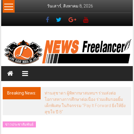
Skip
วันเสาร์, สิงหาคม 8, 2026
to
content
News
Freelancer
นิ
วส์
ฟรี
แลน
เซอร์
Breaking News:
ท่านสุชาดา ผู้พิพากษาสมทบฯ ร่วมส่งต่อ
โอกาสทางการศึกษาต่อเนื่อง ร่วมเติมรอยยิ้ม
เด็กพิเศษ ในกิจกรรม “Pay It Forward ยิ่งให้ยิ่ง
สุขใจ ปี 8”
ข่าวประชาสัมพันธ์