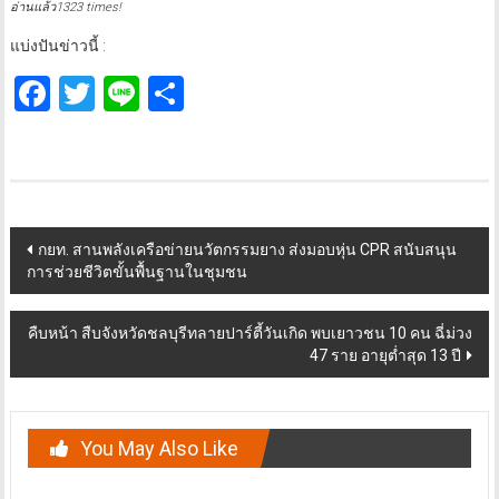
อ่านแล้ว1323 times!
แบ่งปันข่าวนี้ :
Facebook
Twitter
Line
Share
Post
กยท. สานพลังเครือข่ายนวัตกรรมยาง ส่งมอบหุ่น CPR สนับสนุน
การช่วยชีวิตขั้นพื้นฐานในชุมชน
navigation
คืบหน้า สืบจังหวัดชลบุรีทลายปาร์ตี้วันเกิด พบเยาวชน 10 คน ฉี่ม่วง
47 ราย อายุต่ำสุด 13 ปี
You May Also Like