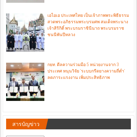
เอไอเอ ประเทศไทย เป็นเจ้าภาพพระพิธีธรรม
สวดพระอภิธรรมพระบรมศพ สมเด็จพระนาง
เจ้าสิริกิติ์ พระบรมราชินีนาถ พระบรมราช
ชนนีพันปีหลวง
กยท. ดีลความร่วมมือ 5 หน่วยงานจาก 3
ประเทศ หนุนวิจัย ‘ระบบกรีดยางความถี่ต่ำ’
ลดภาระแรงงาน เพิ่มประสิทธิภาพ
สารบัญข่าว