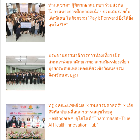
ท่านสุชาดา ผู้พิพากษาสมทบฯ ร่วมส่งต่อ
โอกาสทางการศึกษาต่อเนื่อง ร่วมเติมรอยยิ้ม
เด็กพิเศษ ในกิจกรรม “Pay It Forward ยิ่งให้ยิ่ง
สุขใจ ปี 8”
ประธานกรรมาธิการการท่องเที่ยว เปิด
สัมมนาพัฒนาศักยภาพอาสาสมัครท่องเที่ยว
มุ่งยกระดับแหล่งท่องเที่ยวเชิงวัฒนธรรม
จังหวัดนครปฐม
ทรู x คณะแพทย์ มธ. x รพ.ธรรมศาสตร์ฯ x เอ้ก
ดิจิทัล ขับเคลื่อนสาธารณสุขไทยสู่
Healthcare AI ชูไฮไลต์ “Thammasat–True
AI Health Innovation Hub”