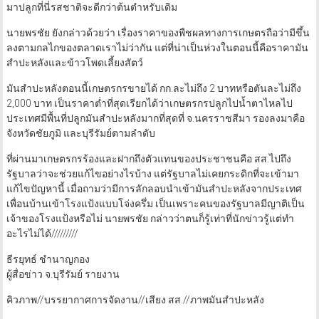
มาปลูกที่นี่รสชาติจะดีกว่าต้นตำหรับเดิม
นายพรชัย ยังกล่าวด้วยว่า เรื่องราคาของพืชผลทางการเกษตรถือว่ามีขึ้น
ลงตามกลไกของตลาดเราไม่ว่ากัน แต่ที่น่าเป็นห่วงในตอนนี้คือราคามัน
สำปะหลังและข้าวโพดเลี้ยงสัตว์
มันสำปะหลังตอนนี้เกษตรกรขายได้ กก.ละไม่ถึง 2 บาทหรือตันละไม่ถึง
2,000 บาท เป็นราคาต่ำที่สุดเรียกได้ว่าเกษตรกรปลูกไปน้ำตาไหลไป
ประเทศมีพื้นที่ปลูกมันสำปะหลังมากที่สุดที่ จ.นครราชสีมา รองลงมาคือ
จังหวัดชัยภูมิ และบุรีรัมย์ตามลำดับ
ที่ผ่านมาเกษตรกรร้องและฝากถึงตัวแทนของประชาชนคือ สส.ไปถึง
รัฐบาลว่าจะช่วยแก้ไขอย่างไรบ้าง แต่รัฐบาลไม่เคยกระดิกที่จะเข้ามา
แก้ไขปัญหานี้ เมื่อถามว่ามีการลักลอบนำเข้ามันสำปะหลังจากประเทศ
เพื่อนบ้านเข้าโรงแป้งแบบโจ่งครึ่ม เป็นเพราะคนของรัฐบาลมีญาติเป็น
เจ้าของโรงแป้งหรือไม่ นายพรชัย กล่าวว่าตนก็รู้เท่าที่นักข่าวรู้แต่ทำ
อะไรไม่ได้/////////
ธีรยุทธ์ ชำนาญกอง
ผู้สื่อข่าว จ.บุรีรัมย์ รายงาน
คิวภาพ//บรรยากาศการจัดงาน//เสียง สส.//ภาพมันสำปะหลัง