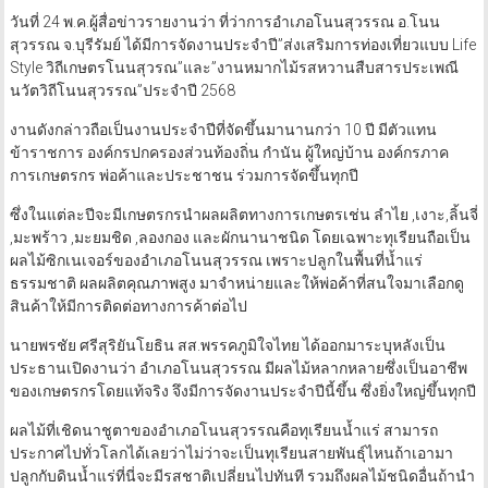
วันที่ 24 พ.ค.ผู้สื่อข่าวรายงานว่า ที่ว่าการอำเภอโนนสุวรรณ อ.โนน
สุวรรณ จ.บุรีรัมย์ ได้มีการจัดงานประจำปี”ส่งเสริมการท่องเที่ยวแบบ Life
Style วิถีเกษตรโนนสุวรณ”และ”งานหมากไม้รสหวานสืบสารประเพณี
นวัตวิถีโนนสุวรรณ”ประจำปี 2568
งานดังกล่าวถือเป็นงานประจำปีที่จัดขึ้นมานานกว่า 10 ปี มีตัวแทน
ข้าราชการ องค์กรปกครองส่วนท้องถิ่น กำนัน ผู้ใหญ่บ้าน องค์กรภาค
การเกษตรกร พ่อค้าและประชาชน ร่วมการจัดขึ้นทุกปี
ซึ่งในแต่ละปีจะมีเกษตรกรนำผลผลิตทางการเกษตรเช่น ลำไย ,เงาะ,ลิ้นจี่
,มะพร้าว ,มะยมชิด ,ลองกอง และผักนานาชนิด โดยเฉพาะทุเรียนถือเป็น
ผลไม้ซิกเนเจอร์ของอำเภอโนนสุวรรณ เพราะปลูกในพื้นที่น้ำแร่
ธรรมชาติ ผลผลิตคุณภาพสูง มาจำหน่ายและให้พ่อค้าที่สนใจมาเลือกดู
สินค้าให้มีการติดต่อทางการค้าต่อไป
นายพรชัย ศรีสุริยันโยธิน สส.พรรคภูมิใจไทย ได้ออกมาระบุหลังเป็น
ประธานเปิดงานว่า อำเภอโนนสุวรรณ มีผลไม้หลากหลายซึ่งเป็นอาชีพ
ของเกษตรกรโดยแท้จริง จึงมีการจัดงานประจำปีนี้ขึ้น ซึ่งยิ่งใหญ่ขึ้นทุกปี
ผลไม้ที่เชิดนาชูตาของอำเภอโนนสุวรรณคือทุเรียนน้ำแร่ สามารถ
ประกาศไปทั่วโลกได้เลยว่าไม่ว่าจะเป็นทุเรียนสายพันธุ์ไหนถ้าเอามา
ปลูกกับดินน้ำแร่ที่นี่จะมีรสชาติเปลี่ยนไปทันที รวมถึงผลไม้ชนิดอื่นถ้านำ