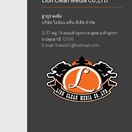
Lion Clean Media Co.,LTD.
ฐากูร คงมิ่ง
บริษัท ไลอ้อน คลีน มีเดีย จำกัด
5/37 หมู่ 18 ถนนลำลูกกา ต.คูคต อ.ลำลูกกา
จ.ปทุมธานี 12130
E-mail: fnews01@hotmail.com