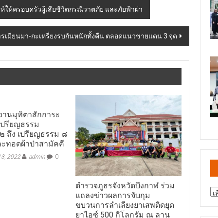
์ให้ครอบครัวผู้เสียชีวิตกรณีวาตภัย และภัยฟ้าผ่า
เมียนมา-กะเหรี่ยงรบกันหนักทั้งคืน ตลอดแนวชายแดน 3 จุด
ัดงานมุทิตาสักการะ
เปรียญธรรม
๒ ถึง เปรียญธรรม ๘
ะทอดผ้าป่าสามัคคี
3, 2022
admin
0
ตำรวจภูธรจังหวัดบึงกาฬ ร่วม
สา
แถลงข่าวผลการจับกุม
ข่
ขบวนการลำเลียงยาเสพติดยุด
ยาไอซ์ 500 กิโลกรัม ณ ลาน