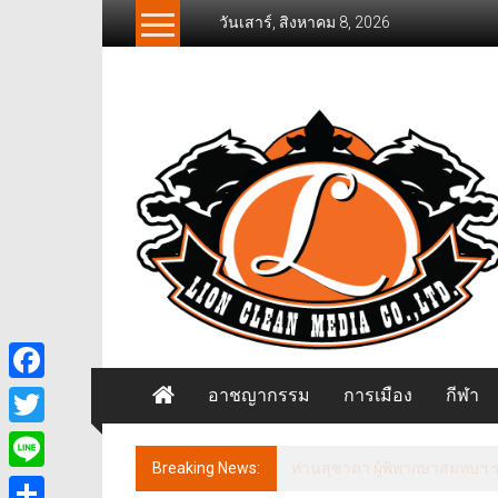
Skip
วันเสาร์, สิงหาคม 8, 2026
to
content
News
Freelancer
นิ
วส์
ฟรี
แลน
เซอร์
อาชญากรรม
การเมือง
กีฬา
Facebook
Twitter
Breaking News:
ประธานกรรมาธิการการท่องเที่
Line