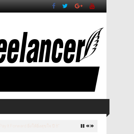
ี่ยวเชิงวัฒนธรรมจังหวัดนครปฐม