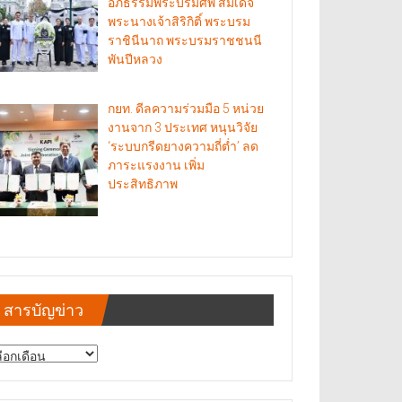
อภิธรรมพระบรมศพ สมเด็จ
พระนางเจ้าสิริกิติ์ พระบรม
ราชินีนาถ พระบรมราชชนนี
พันปีหลวง
กยท. ดีลความร่วมมือ 5 หน่วย
งานจาก 3 ประเทศ หนุนวิจัย
‘ระบบกรีดยางความถี่ต่ำ’ ลด
ภาระแรงงาน เพิ่ม
ประสิทธิภาพ
สารบัญข่าว
รบัญ
าว