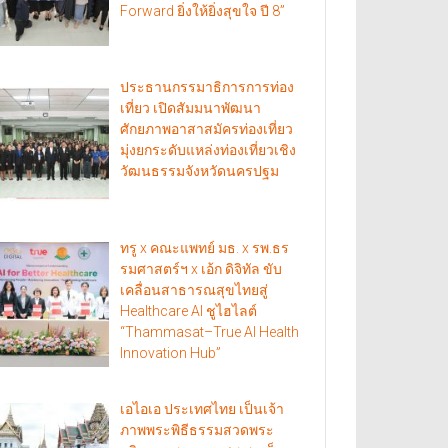
Forward ยิ่งให้ยิ่งสุขใจ ปี 8”
ประธานกรรมาธิการการท่อง
เที่ยว เปิดสัมมนาพัฒนา
ศักยภาพอาสาสมัครท่องเที่ยว
มุ่งยกระดับแหล่งท่องเที่ยวเชิง
วัฒนธรรมจังหวัดนครปฐม
ทรู x คณะแพทย์ มธ. x รพ.ธร
รมศาสตร์ฯ x เอ้ก ดิจิทัล ขับ
เคลื่อนสาธารณสุขไทยสู่
Healthcare AI ชูไฮไลต์
“Thammasat–True AI Health
Innovation Hub”
เอไอเอ ประเทศไทย เป็นเจ้า
ภาพพระพิธีธรรมสวดพระ