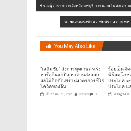
Post
รองผู้ว่าราชการจังหวัดลพบุรี การมอบเงินสงเคราะห
navigation
ชายแดนตรงข้าม อ.พบพระ จ.ตาก ทหาร
You May Also Like
“เฉลิมชัย” สั่งการทูตเกษตรเร่ง
ร้อยเอ็ด.จ
หารือจีนแก้ปัญหาด่านส่งออก
พิธีสมโภช
ผลไม้ติดขัดเพราะมาตรการซีโร่
ประโยค ๑-
โควิดของจีน
ประโยค แล
ธันวาคม 15, 2021
admin
0
กรกฎาคม 1