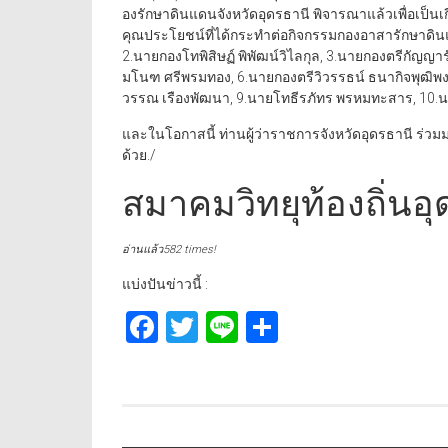
องรักษาดินแดนจังหวัดอุดรธานี พิจารณาแล้วเพื่อเป็นเก
คุณประโยชน์ที่ได้กระทำต่อกิจกรรมกองอาสารักษาดินแด
2.นายกองโทพิสิษฏ์ พิพัฒน์วิไลกุล, 3.นายกองตรีกัญญาร
มโนฑ ศรีพรมทอง, 6.นายกองตรีวิวรรธน์ ธนากิจพุฒิพ
วรรณ เรืองพัฒนา, 9.นายโทธีรภัทร พรหมทะสาร, 10.น
และในโอกาสนี้ ท่านผู้ว่าราชการจังหวัดอุดรธานี ร่วมมอ
ด้วย./
สมาคมวิทยุท้องถิ่นอุ
อ่านแล้ว582 times!
แบ่งปันข่าวนี้ :
Facebook
Twitter
Line
Share