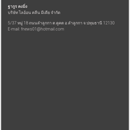
ฐากูร คงมิ่ง
บริษัท ไลอ้อน คลีน มีเดีย จำกัด
5/37 หมู่ 18 ถนนลำลูกกา ต.คูคต อ.ลำลูกกา จ.ปทุมธานี 12130
E-mail: fnews01@hotmail.com