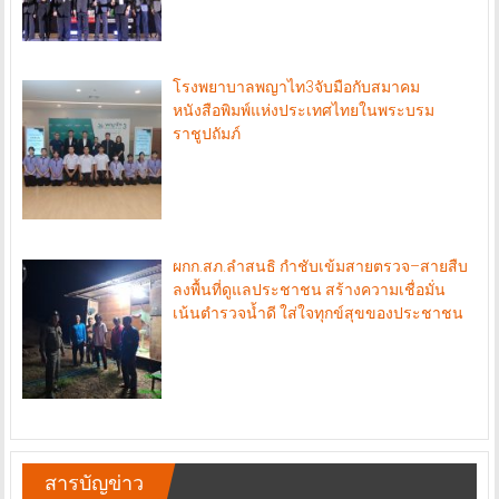
โรงพยาบาลพญาไท3จับมือกับสมาคม
หนังสือพิมพ์แห่งประเทศไทยในพระบรม
ราชูปถัมภ์
ผกก.สภ.ลำสนธิ กำชับเข้มสายตรวจ–สายสืบ
ลงพื้นที่ดูแลประชาชน สร้างความเชื่อมั่น
เน้นตำรวจน้ำดี ใส่ใจทุกข์สุขของประชาชน
สารบัญข่าว