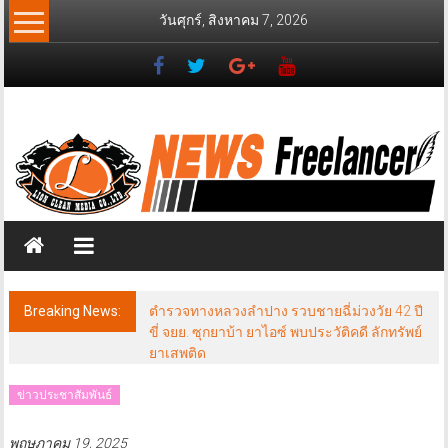
Skip
วันศุกร์, สิงหาคม 7, 2026
to
content
News
Freelancer
นิ
วส์
ฟรี
แลน
เซอร์
Breaking News:
ตำรวจทางหลวงลำปาง รวบชายฉี่ม่วงวัย 42 ปี
ขี่ จยย. ซุกยาบ้า ยาไอซ์ พบประวัติคดี ลักทรัพย์
ยาเสพติด
ข่าวประชาสัมพันธ์
พฤษภาคม 19, 2025