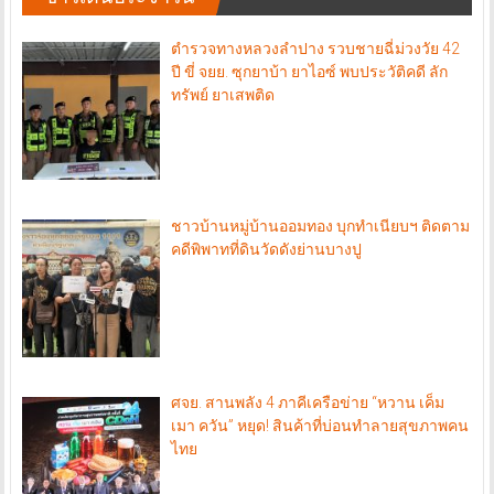
ตำรวจทางหลวงลำปาง รวบชายฉี่ม่วงวัย 42
ปี ขี่ จยย. ซุกยาบ้า ยาไอซ์ พบประวัติคดี ลัก
ทรัพย์ ยาเสพติด
ชาวบ้านหมู่บ้านออมทอง บุกทำเนียบฯ ติดตาม
คดีพิพาทที่ดินวัดดังย่านบางปู
ศจย. สานพลัง 4 ภาคีเครือข่าย “หวาน เค็ม
เมา ควัน” หยุด! สินค้าที่บ่อนทำลายสุขภาพคน
ไทย