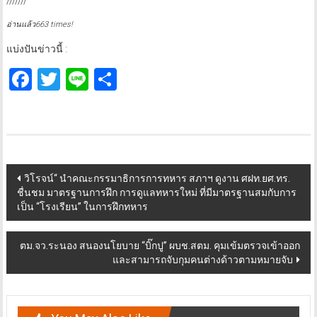
///////
อ่านแล้ว663 times!
แบ่งปันข่าวนี้ :
Facebook
Twitter
Line
Share
Post
วิโรจน์“ นำคณะกรรมาธิการการทหาร สภาฯ ดูงาน ศฝท.ยศ.ทร.
ชื่นชม มาตรฐานการฝึก การดูแลทหารใหม่ ที่มีมาตรฐานสมกับการ
navigation
เป็น “โรงเรียน” ในการฝึกทหาร
ตม.จว.ระนอง สนองนโยบาย “บิ๊กปู” ผบช.สตม. คุมเข้มตรวจเข้าออก
และสามารถจับกุมคนต่างด้าวตามหมายจับ