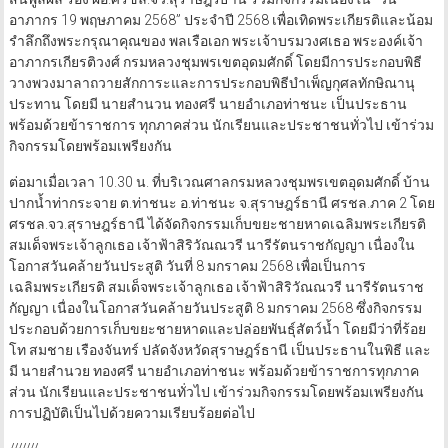
อาภากร 19 พฤษภาคม 2568” ประจำปี 2568 เพื่อเทิดพระเกียรติและน้อม
รำลึกถึงพระกรุณาคุณของ พลเรือเอก พระเจ้าบรมวงศเธอ พระองค์เจ้า
อาภากรเกียรติวงศ์ กรมหลวงชุมพรเขตอุดมศักดิ์ โดยมีการประกอบพิธี
วางพวงมาลาถวายสักการะและการประกอบพิธีบำเพ็ญกุศลทักษิณานุ
ประทาน โดยมี นายสำนวน ทองศรี นายอำเภอท่าชนะ เป็นประธาน
พร้อมด้วยข้าราชการ ทุกภาคส่วน นักเรียนและประชาชนทั่วไป เข้าร่วม
กิจกรรมโดยพร้อมเพรียงกัน
ต่อมาเมื่อเวลา 10.30 น. ที่บริเวณศาลกรมหลวงชุมพรเขตอุดมศักดิ์ บ้าน
ปากน้ำท่ากระจาย ต.ท่าชนะ อ.ท่าชนะ จ.สุราษฎร์ธานี ศรชล.ภาค 2 โดย
ศรชล.จว.สุราษฎร์ธานี ได้จัดกิจกรรมเก็บขยะชายหาดเฉลิมพระเกียรติ
สมเด็จพระเจ้าลูกเธอ เจ้าฟ้าสิริวัณณวรี นารีรัตนราชกัญญา เนื่องใน
โอกาสวันคล้ายวันประสูติ วันที่ 8 มกราคม 2568 เพื่อเป็นการ
เฉลิมพระเกียรติ สมเด็จพระเจ้าลูกเธอ เจ้าฟ้าสิริวัณณวรี นารีรัตนราช
กัญญา เนื่องในโอกาสวันคล้ายวันประสูติ 8 มกราคม 2568 ซึ่งกิจกรรม
ประกอบด้วยการเก็บขยะชายหาดและปล่อยพันธุ์สัตว์น้ำ โดยมีว่าที่ร้อย
โท สมชาย เรืองจันทร์ ปลัดจังหวัดสุราษฎร์ธานี เป็นประธานในพิธี และ
มี นายสำนวย ทองศรี นายอำเภอท่าชนะ พร้อมด้วยข้าราชการทุกภาค
ส่วน นักเรียนและประชาชนทั่วไป เข้าร่วมกิจกรรมโดยพร้อมเพรียงกัน
การปฏิบัติเป็นไปด้วยความเรียบร้อยต่อไป