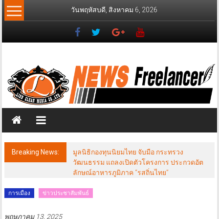
Skip
วันพฤหัสบดี, สิงหาคม 6, 2026
to
content
News
Freelancer
นิ
วส์
ฟรี
แลน
เซอร์
Breaking News:
มูลนิธิกองทุนนิยมไทย จับมือ กระทรวง
วัฒนธรรม แถลงเปิดตัวโครงการ ประกวดอัต
ลักษณ์อาหารภูมิภาค “รสถิ่นไทย”
การเมือง
ข่าวประชาสัมพันธ์
พฤษภาคม 13, 2025