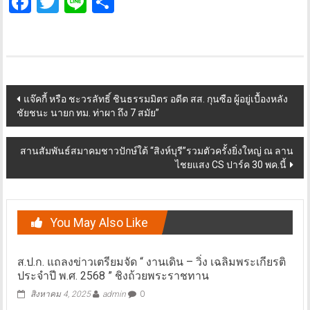
Facebook
Twitter
Line
Share
Post
แจ๊คกี้ หรือ ชะวรลัทธิ์ ชินธรรมมิตร อดีต สส. กุนซือ ผู้อยู่เบื้องหลัง
ชัยชนะ นายก ทม. ท่าผา ถึง 7 สมัย”
navigation
สานสัมพันธ์สมาคมชาวปักษ์ใต้ “สิงห์บุรี”รวมตัวครั้งยิ่งใหญ่ ณ ลาน
ไชยแสง CS ปาร์ค 30 พค.นี้
You May Also Like
ส.ป.ก. แถลงข่าวเตรียมจัด “ งานเดิน – วิ่ง เฉลิมพระเกียรติ
ประจำปี พ.ศ. 2568 ” ชิงถ้วยพระราชทาน
สิงหาคม 4, 2025
admin
0