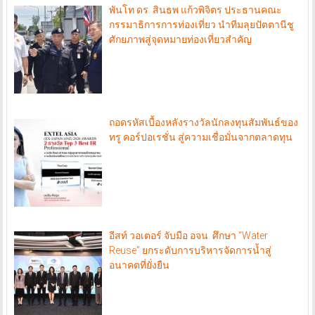
พันโท ดร. สินธพ แก้วพิจิตร ประธานคณะ
กรรมาธิการการท่องเที่ยว นำทีมลุยปัตตานีชู
ศักยภาพสู่จุดหมายท่องเที่ยวสำคัญ
ถอดรหัสเบื้องหลังรางวัลนักลงทุนสัมพันธ์ของ
ทรู คอร์ปอเรชั่น สู่ความเชื่อมั่นจากตลาดทุน
อีสท์ วอเตอร์ จับมือ อจน. ศึกษา “Water
Reuse” ยกระดับการบริหารจัดการน้ำสู่
อนาคตที่ยั่งยืน