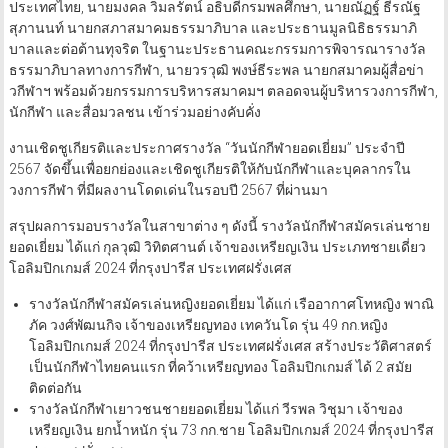
ประเทศไทย, นายมงคล วิมลรัตน์ อธิบดีกรมพลศึกษา, นายณัฏฐ์ ธีรณัฐ
สุภานนท์ นายกสภาสมาคมธรรมาภิบาล และประธานมูลนิธิธรรมาภิ
บาลและต่อต้านทุจริต ในฐานะประธานคณะกรรมการพิจารณารางวัล
ธรรมาภิบาลทางการกีฬา, นายวรวุฒิ พงษ์ธีระพล นายกสมาคมผู้สื่อข่า
วกีฬาฯ พร้อมด้วยกรรมการบริหารสมาคมฯ ตลอดจนผู้บริหารวงการกีฬา,
นักกีฬา และสื่อมวลชน เข้าร่วมอย่างคับคั่ง
งานเชิดชูเกียรติและประกาศรางวัล “วันนักกีฬายอดเยี่ยม” ประจำปี
2567 จัดขึ้นเพื่อยกย่องและเชิดชูเกียรติให้กับนักกีฬาและบุคลากรใน
วงการกีฬา ที่มีผลงานโดดเด่นในรอบปี 2567 ที่ผ่านมา
สรุปผลการมอบรางวัลในสาขาต่าง ๆ ดังนี้ รางวัลนักกีฬาสมัครเล่นชาย
ยอดเยี่ยม ได้แก่ กุลวุฒิ วิทิตศานต์ เจ้าของเหรียญเงิน ประเภทชายเดี่ยว
โอลิมปิกเกมส์ 2024 ที่กรุงปารีส ประเทศฝรั่งเศส
รางวัลนักกีฬาสมัครเล่นหญิงยอดเยี่ยม ได้แก่ เรืออากาศโทหญิง พาณิ
ภัค วงศ์พัฒนกิจ เจ้าของเหรียญทอง เทควันโด รุ่น 49 กก.หญิง
โอลิมปิกเกมส์ 2024 ที่กรุงปารีส ประเทศฝรั่งเศส สร้างประวัติศาสตร์
เป็นนักกีฬาไทยคนแรก ที่คว้าเหรียญทอง โอลิมปิกเกมส์ ได้ 2 สมัย
ติดต่อกัน
รางวัลนักกีฬาเยาวชนชายยอดเยี่ยม ได้แก่ วีรพล วิชุมา เจ้าของ
เหรียญเงิน ยกน้ำหนัก รุ่น 73 กก.ชาย โอลิมปิกเกมส์ 2024 ที่กรุงปารีส