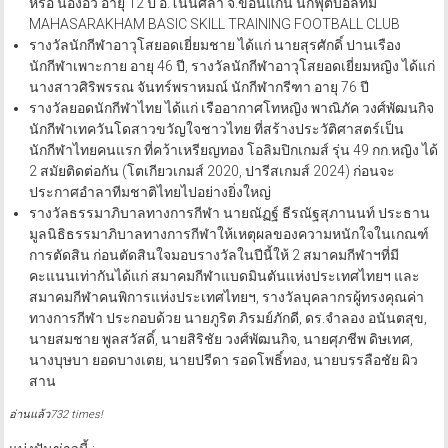
หรือ น้องอิ๋ว อายุ 12 ปี อ.โนนศิลา จ.ขอนแก่น นักฟุตบอลทีม
MAHASARAKHAM BASIC SKILL TRAINING FOOTBALL CLUB
รางวัลนักกีฬาอาวุโสยอดเยี่ยมชาย ได้แก่ นายสุรศักดิ์ ปานเรือง
นักกีฬาเพาะกาย อายุ 46 ปี, รางวัลนักกีฬาอาวุโสยอดเยี่ยมหญิง ได้แก่
นางสาวศิริพรรณ จันทร์พราหมณ์ นักกีฬากรีฑา อายุ 76 ปี
รางวัลยอดนักกีฬาไทย ได้แก่ เรืออากาศโทหญิง พาณิภัค วงศ์พัฒนกิจ
นักกีฬาเทควันโดสาวขวัญใจชาวไทย ที่สร้างประวัติศาสตร์เป็น
นักกีฬาไทยคนแรก ที่คว้าเหรียญทอง โอลิมปิกเกมส์ รุ่น 49 กก.หญิง ได้
2 สมัยติดต่อกัน (โตเกียวเกมส์ 2020, ปารีสเกมส์ 2024) ก่อนจะ
ประกาศอำลาทีมชาติไทยไปอย่างยิ่งใหญ่
รางวัลธรรมาภิบาลทางการกีฬา นายณัฏฐ์ ธีรณัฐสุภานนท์ ประธาน
มูลนิธิธรรมาภิบาลทางการกีฬาให้เหตุผลของความหนักใจในเกณฑ์
การตัดสิน ก่อนตัดสินใจมอบรางวัลในปีนี้ให้ 2 สมาคมกีฬาฯที่มี
คะแนนเท่ากันได้แก่ สมาคมกีฬาแบดมินตันแห่งประเทศไทยฯ และ
สมาคมกีฬาคนพิการแห่งประเทศไทยฯ, รางวัลบุคลากรผู้ทรงคุณค่า
ทางการกีฬา ประกอบด้วย นายภูริต ภิรมย์ภักดี, ดร.จำลอง อนันตสุข,
นายสมชาย พูลสวัสดิ์, นายสิริชัย วงศ์พัฒนกิจ, นายศุภชีพ ดิษเทศ,
นางบุษบา ยอดบางเตย, นายปรีดา รอดโพธิ์ทอง, นายบรรลือชัย ผิว
สาน
อ่านแล้ว732 times!