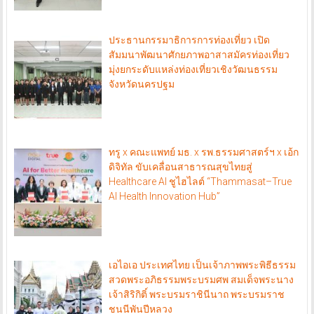
ประธานกรรมาธิการการท่องเที่ยว เปิด
สัมมนาพัฒนาศักยภาพอาสาสมัครท่องเที่ยว
มุ่งยกระดับแหล่งท่องเที่ยวเชิงวัฒนธรรม
จังหวัดนครปฐม
ทรู x คณะแพทย์ มธ. x รพ.ธรรมศาสตร์ฯ x เอ้ก
ดิจิทัล ขับเคลื่อนสาธารณสุขไทยสู่
Healthcare AI ชูไฮไลต์ “Thammasat–True
AI Health Innovation Hub”
เอไอเอ ประเทศไทย เป็นเจ้าภาพพระพิธีธรรม
สวดพระอภิธรรมพระบรมศพ สมเด็จพระนาง
เจ้าสิริกิติ์ พระบรมราชินีนาถ พระบรมราช
ชนนีพันปีหลวง