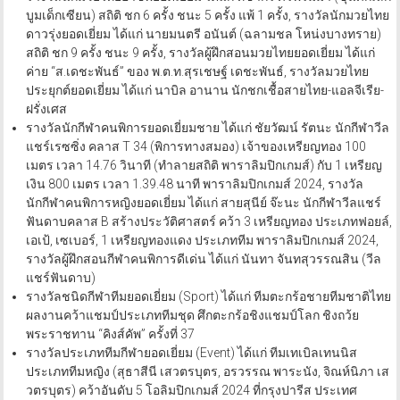
บูมเด็กเซียน) สถิติ ชก 6 ครั้ง ชนะ 5 ครั้ง แพ้ 1 ครั้ง, รางวัลนักมวยไทย
ดาวรุ่งยอดเยี่ยม ได้แก่ นายมนตรี อนันต์ (ฉลามชล โหน่งบางทราย)
สถิติ ชก 9 ครั้ง ชนะ 9 ครั้ง, รางวัลผู้ฝึกสอนมวยไทยยอดเยี่ยม ได้แก่
ค่าย “ส.เดชะพันธ์” ของ พ.ต.ท.สุรเชษฐ์ เดชะพันธ์, รางวัลมวยไทย
ประยุกต์ยอดเยี่ยม ได้แก่ นาบิล อานาน นักชกเชื้อสายไทย-แอลจีเรีย-
ฝรั่งเศส
รางวัลนักกีฬาคนพิการยอดเยี่ยมชาย ได้แก่ ชัยวัฒน์ รัตนะ นักกีฬาวีล
แชร์เรซซิ่ง คลาส T 34 (พิการทางสมอง) เจ้าของเหรียญทอง 100
เมตร เวลา 14.76 วินาที (ทำลายสถิติ พาราลิมปิกเกมส์) กับ 1 เหรียญ
เงิน 800 เมตร เวลา 1.39.48 นาที พาราลิมปิกเกมส์ 2024, รางวัล
นักกีฬาคนพิการหญิงยอดเยี่ยม ได้แก่ สายสุนีย์ จ๊ะนะ นักกีฬาวีลแชร์
ฟันดาบคลาส B สร้างประวัติศาสตร์ คว้า 3 เหรียญทอง ประเภทฟอยล์,
เอเป้, เซเบอร์, 1 เหรียญทองแดง ประเภททีม พาราลิมปิกเกมส์ 2024,
รางวัลผู้ฝึกสอนกีฬาคนพิการดีเด่น ได้แก่ นันทา จันทสุวรรณสิน (วีล
แชร์ฟันดาบ)
รางวัลชนิดกีฬาทีมยอดเยี่ยม (Sport) ได้แก่ ทีมตะกร้อชายทีมชาติไทย
ผลงานคว้าแชมป์ประเภททีมชุด ศึกตะกร้อชิงแชมป์โลก ชิงถว้ย
พระราชทาน “คิงส์คัพ” ครั้งที่ 37
รางวัลประเภททีมกีฬายอดเยี่ยม (Event) ได้แก่ ทีมเทเบิลเทนนิส
ประเภททีมหญิง (สุธาสีนี เสวตรบุตร, อรวรรณ พาระนัง, จิณห์นิภา เส
วตรบุตร) คว้าอันดับ 5 โอลิมปิกเกมส์ 2024 ที่กรุงปารีส ประเทศ