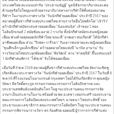
ประเทศไทย คะแนนเท่ากัน “ประธานณัฏฐ์” มูลนิธิธรรมาภิบาลและต่อ
ต้านทุจริตใจใหญ่แจกถ้วยธรรมาภิบาลทางการกีฬาให้ทั้งสองสมาคม
กีฬาฯ ในงานประกาศรางวัล “วันนักกีฬายอดเยี่ยม” ประจำปี 2567 ของ
สมาคมผู้สื่อข่าวกีฬาแห่งประเทศไทย ส่วนรางวัลอื่นไม่พลิกโผ! “เจ้าวิว”
คว้านักกีฬาสมัครเล่นชายยอดเยี่ยม “น้องเทนนิส” เจ้าของ 2 ทอง
โอลิมปิกเกมส์ 2 สมัยซ้อน ผงาด 2 รางวัล ทั้งนักกีฬาสมัครเล่นหญิงยอด
เยี่ยม พ่วงด้วยสุดยอดนักกีฬาไทย ขณะที่ “อาฒยา-สมเกียรติ” ได้นักกีฬา
อาชีพยอดเยี่ยม ส่วน “วีรพล+วารีรยา” รับเยาวชนชายและหญิงยอดเยี่ยม
“ขุนศึกเล็ก บูมเด็กเซียน” คว้ายอดมวยไทยแห่งปี “นาบิล อานาน” รับ
รางวัลมวยไทยประยุกต์ยอดเยี่ยม “ชัยวัฒน์” ควง “สายสุนีย์” ขึ้นแท่นเบอร์
1 นักกีฬาคนพิการ “โค้ชเช” รับโค้ชยอดเยี่ยม
เมื่อวันที่ 8 พ.ค.2568 สมาคมผู้สื่อข่าวกีฬาแห่งประเทศไทย จัดงานเชิดชู
เกียรติและประกาศรางวัล “วันนักกีฬายอดเยี่ยม” ประจำปี 2567 ในวันที่ 8
พ.ค.68 ที่โรงแรมอโนมาแกรนด์ กรุงเทพฯ โดยได้รับเกียรติจาก คุณหญิง
ปัทมา ลีสวัสดิ์ตระกูล กรรมการคณะกรรมการโอลิมปิกสากล และ
ประธานสหพันธ์แบดมินตันโลก ในฐานะประธานคณะกรรมการจัด
งานฯ เป็นประธานในงาน พร้อมด้วย พล.อ.เดชา เหมกระศรี รองประธาน
คณะกรรมการโอลิมปิคแห่งประเทศไทยฯ, นายธนา ไชยประสิทธิ์ รอง
ประธานและเลขาธิการ คณะกรรมการโอลิมปิคฯ ในฐานะประธานคณะ
กรรมการพิจารณารางวัลฯ, ดร.ก้องศักด ยอดมณี ผู้ว่าการการกีฬาแห่ง