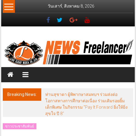
Skip
วันเสาร์, สิงหาคม 8, 2026
to
content
News
Freelancer
นิ
วส์
ฟรี
แลน
เซอร์
Breaking News:
ท่านสุชาดา ผู้พิพากษาสมทบฯ ร่วมส่งต่อ
โอกาสทางการศึกษาต่อเนื่อง ร่วมเติมรอยยิ้ม
เด็กพิเศษ ในกิจกรรม “Pay It Forward ยิ่งให้ยิ่ง
สุขใจ ปี 8”
ข่าวประชาสัมพันธ์