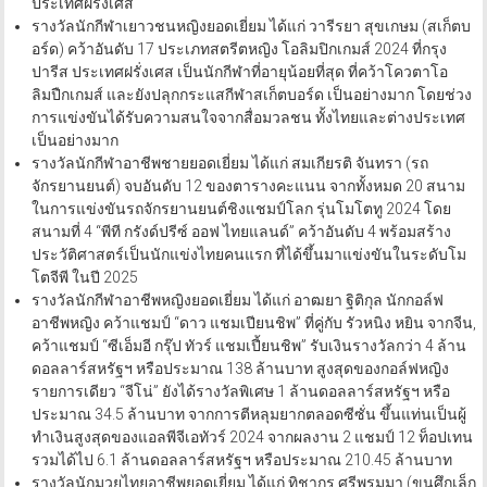
ประเทศฝรั่งเศส
รางวัลนักกีฬาเยาวชนหญิงยอดเยี่ยม ได้แก่ วารีรยา สุขเกษม (สเก็ตบ
อร์ด) คว้าอันดับ 17 ประเภทสตรีตหญิง โอลิมปิกเกมส์ 2024 ที่กรุง
ปารีส ประเทศฝรั่งเศส เป็นนักกีฬาที่อายุน้อยที่สุด ที่คว้าโควตาโอ
ลิมปืกเกมส์ และยังปลุกกระแสกีฬาสเก็ตบอร์ด เป็นอย่างมาก โดยช่วง
การแข่งขันได้รับความสนใจจากสื่อมวลชน ทั้งไทยและต่างประเทศ
เป็นอย่างมาก
รางวัลนักกีฬาอาชีพชายยอดเยี่ยม ได้แก่ สมเกียรติ จันทรา (รถ
จักรยานยนต์) จบอันดับ 12 ของตารางคะแนน จากทั้งหมด 20 สนาม
ในการแข่งขันรถจักรยานยนต์ชิงแชมป์โลก รุ่นโมโตทู 2024 โดย
สนามที่ 4 “พีที กรังด์ปรีซ์ ออฟ ไทยแลนด์” คว้าอันดับ 4 พร้อมสร้าง
ประวัติศาสตร์เป็นนักแข่งไทยคนแรก ที่ได้ขึ้นมาแข่งขันในระดับโม
โตจีพี ในปี 2025
รางวัลนักกีฬาอาชีพหญิงยอดเยี่ยม ได้แก่ อาฒยา ฐิติกุล นักกอล์ฟ
อาชีพหญิง คว้าแชมป์ “ดาว แชมเปียนชิพ” ที่คู่กับ รัวหนิง หยิน จากจีน,
คว้าแชมป์ “ซีเอ็มอี กรุ๊ป ทัวร์ แชมเปี้ยนชิพ” รับเงินรางวัลกว่า 4 ล้าน
ดอลลาร์สหรัฐฯ หรือประมาณ 138 ล้านบาท สูงสุดของกอล์ฟหญิง
รายการเดียว “จีโน่” ยังได้รางวัลพิเศษ 1 ล้านดอลลาร์สหรัฐฯ หรือ
ประมาณ 34.5 ล้านบาท จากการตีหลุมยากตลอดซีซั่น ขึ้นแท่นเป็นผู้
ทำเงินสูงสุดของแอลพีจีเอทัวร์ 2024 จากผลงาน 2 แชมป์ 12 ท็อปเทน
รวมได้ไป 6.1 ล้านดอลลาร์สหรัฐฯ หรือประมาณ 210.45 ล้านบาท
รางวัลนักมวยไทยอาชีพยอดเยี่ยม ได้แก่ ทิชากร ศรีพรมมา (ขุนศึกเล็ก