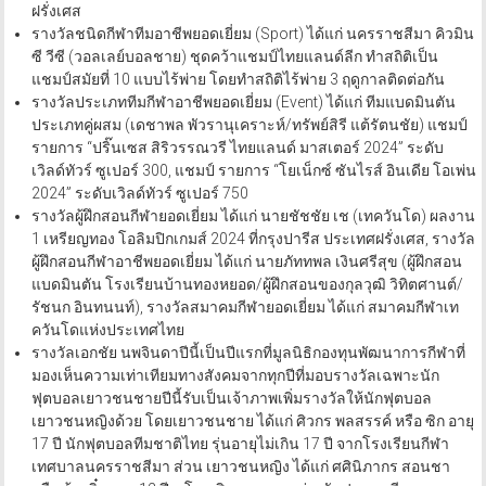
ฝรั่งเศส
รางวัลชนิดกีฬาทีมอาชีพยอดเยี่ยม (Sport) ได้แก่ นครราชสีมา คิวมิน
ซี วีซี (วอลเลย์บอลชาย) ชุดคว้าแชมป์ไทยแลนด์ลีก ทำสถิติเป็น
แชมป์สมัยที่ 10 แบบไร้พ่าย โดยทำสถิติไร้พ่าย 3 ฤดูกาลติดต่อกัน
รางวัลประเภททีมกีฬาอาชีพยอดเยี่ยม (Event) ได้แก่ ทีมแบดมินตัน
ประเภทคู่ผสม (เดชาพล พัวรานุเคราะห์/ทรัพย์สิรี แต้รัตนชัย) แชมป์
รายการ “ปริ๊นเซส สิริวรรณวรี ไทยแลนด์ มาสเตอร์ 2024” ระดับ
เวิลด์ทัวร์ ซูเปอร์ 300, แชมป์ รายการ “โยเน็กซ์ ซันไรส์ อินเดีย โอเพ่น
2024” ระดับเวิลด์ทัวร์ ซูเปอร์ 750
รางวัลผู้ฝึกสอนกีฬายอดเยี่ยม ได้แก่ นายชัชชัย เช (เทควันโด) ผลงาน
1 เหรียญทอง โอลิมปิกเกมส์ 2024 ที่กรุงปารีส ประเทศฝรั่งเศส, รางวัล
ผู้ฝึกสอนกีฬาอาชีพยอดเยี่ยม ได้แก่ นายภัททพล เงินศรีสุข (ผู้ฝึกสอน
แบดมินตัน โรงเรียนบ้านทองหยอด/ผู้ฝึกสอนของกุลวุฒิ วิทิตศานต์/
รัชนก อินทนนท์), รางวัลสมาคมกีฬายอดเยี่ยม ได้แก่ สมาคมกีฬาเท
ควันโดแห่งประเทศไทย
รางวัลเอกชัย นพจินดาปีนี้เป็นปีแรกที่มูลนิธิกองทุนพัฒนาการกีฬาที่
มองเห็นความเท่าเทียมทางสังคมจากทุกปีที่มอบรางวัลเฉพาะนัก
ฟุตบอลเยาวชนชายปีนี้รับเป็นเจ้าภาพเพิ่มรางวัลให้นักฟุตบอล
เยาวชนหญิงด้วย โดยเยาวชนชาย ได้แก่ ศิวกร พลสรรค์ หรือ ซิก อายุ
17 ปี นักฟุตบอลทีมชาติไทย รุ่นอายุไม่เกิน 17 ปี จากโรงเรียนกีฬา
เทศบาลนครราชสีมา ส่วน เยาวชนหญิง ได้แก่ ศศินิภากร สอนชา