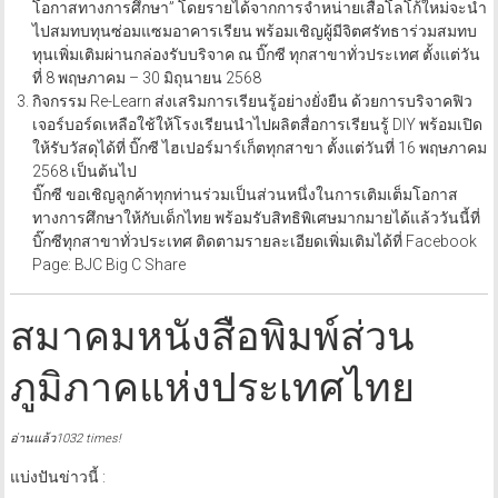
โอกาสทางการศึกษา” โดยรายได้จากการจำหน่ายเสื้อโลโก้ใหม่จะนำ
ไปสมทบทุนซ่อมแซมอาคารเรียน พร้อมเชิญผู้มีจิตศรัทธาร่วมสมทบ
ทุนเพิ่มเติมผ่านกล่องรับบริจาค ณ บิ๊กซี ทุกสาขาทั่วประเทศ ตั้งแต่วัน
ที่ 8 พฤษภาคม – 30 มิถุนายน 2568
กิจกรรม Re-Learn ส่งเสริมการเรียนรู้อย่างยั่งยืน ด้วยการบริจาคฟิว
เจอร์บอร์ดเหลือใช้ให้โรงเรียนนำไปผลิตสื่อการเรียนรู้ DIY พร้อมเปิด
ให้รับวัสดุได้ที่ บิ๊กซี ไฮเปอร์มาร์เก็ตทุกสาขา ตั้งแต่วันที่ 16 พฤษภาคม
2568 เป็นต้นไป
บิ๊กซี ขอเชิญลูกค้าทุกท่านร่วมเป็นส่วนหนึ่งในการเติมเต็มโอกาส
ทางการศึกษาให้กับเด็กไทย พร้อมรับสิทธิพิเศษมากมายได้แล้ววันนี้ที่
บิ๊กซีทุกสาขาทั่วประเทศ ติดตามรายละเอียดเพิ่มเติมได้ที่ Facebook
Page: BJC Big C Share
สมาคมหนังสือพิมพ์ส่วน
ภูมิภาคแห่งประเทศไทย
อ่านแล้ว1032 times!
แบ่งปันข่าวนี้ :