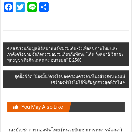
Facebook
Twitter
Line
Share
Post
สสส.ร่วมกับ มูลนิธิสมาพันธ์ชมรมเดิน-วิ่งเพื่อสุขภาพไทย และ
ภาคีเครือข่าย จัดกิจกรรมอบรมเกี่ยวกับทักษะ “เดิน วิ่งสมาธิ วิสาขะ
navigation
พุทธบูชา ถือศีล ๕ ลด ละ อบายมุข” ปี 2568
สุดยื้อชีวิต “น้องมิ้น”ดวงใจของครอบครัวจากไปอย่างสงบ พ่อแม่
เศร้ายังทำใจไม่ได้ที่เสียลูกสาวสุดที่รักไป
You May Also Like
กองบัญชาการกองทัพไทย (หน่วยบัญชาการทหารพัฒนา)