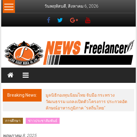
Skip
วันพฤหัสบดี, สิงหาคม 6, 2026
to
content
News
Freelancer
นิ
วส์
ฟรี
แลน
เซอร์
Breaking News:
มูลนิธิกองทุนนิยมไทย จับมือ กระทรวง
วัฒนธรรม แถลงเปิดตัวโครงการ ประกวดอัต
ลักษณ์อาหารภูมิภาค “รสถิ่นไทย”
การศึกษา
ข่าวประชาสัมพันธ์
พฤษภาคม 8, 2025