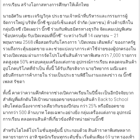
การเรียน สร้างโอกาสทางการศึกษาให้เด็กไทย
นายอัศวิน เตชะเจริญวิกุล ประธานเจ้าหน้าที่บริหารและกรรมการผู้
จัดการใหญ่ บริษัท บิ๊กซี ซูเปอร์เซ็นเตอร์ จำกัด (มหาชน) ห้างค้าปลีกใน
กลุ่มบีเจซี เปิดเผยว่า บิ๊กซี ร่วมกับพันธมิตรทางธุรกิจ จัดแคมเปญพิเศษ
“ช้อปครบคุ้ม รับเปิดเทอมที่บิ๊กซี” ระหว่างวันที่ 14 เมษายน – 21
พฤษภาคม 2568 เพื่อสอดรับกับโครงการ “เปิดเทอม เติมพลัง” ของภาครัฐ
รวมถึงกระตุ้นยอดขาย และช่วยแบ่งเบาภาระค่าใช้จ่ายของผู้ปกครองใน
ช่วงเปิดเทอม ผ่านการจัดโปรโมชั่นสินค้าราคาพิเศษ กว่า 7,000 รายการ
ลดสูงสุด 50% ครอบคลุมเครื่องแต่งกาย อุปกรณ์การเรียน ตลอดจนสินค้า
อุปโภคบริโภคที่จำเป็น ทั้งนี้ ได้รับเกียรติจาก นายวิทยากร มณีเนตร
อธิบดีกรมการค้าภายใน ร่วมเป็นประธานพิธีในงานแถลงข่าว ณ บิ๊กซี
เพลส รัชดา
ทั้งนี้ คาดว่าความคึกคักจากช่วงเปิดภาคเรียนในปีนี้จะเป็นอีกปัจจัยบวก
สำคัญที่ผลักดันให้เป้าหมายยอดขายของกลุ่มสินค้า Back to School
เติบโตต่อเนื่องจากช่วงเดียวกันของปีก่อน กว่า 25% หรือมียอดขาย
มากกว่า 500 ล้านบาท โดยเฉพาะอย่างยิ่ง กลุ่มเครื่องแต่งกาย อุปกรณ์
การเรียน ตลอดจนสินค้าที่เกี่ยวข้องที่จำหน่ายผ่านบิ๊กซี
สำหรับไฮไลต์โปรโมชั่นสุดคุ้มนี้ ประกอบด้วย สินค้าราคาพิเศษหลาก
หลายรายการ อาทิ ชุดนักเรียนทุกระดับชั้น เริ่มต้นเพียง 69 บาท รองเท้า