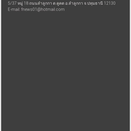
5/37 หมู่ 18 ถนนลำลูกกา ต.คูคต อ.ลำลูกกา จ.ปทุมธานี 12130
E-mail: fnews01@hotmail.com