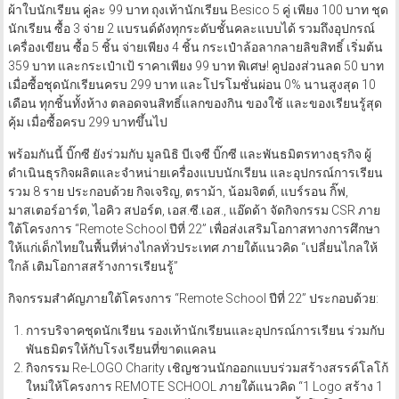
ผ้าใบนักเรียน คู่ละ 99 บาท ถุงเท้านักเรียน Besico 5 คู่ เพียง 100 บาท ชุด
นักเรียน ซื้อ 3 จ่าย 2 แบรนด์ดังทุกระดับชั้นคละแบบได้ รวมถึงอุปกรณ์
เครื่องเขียน ซื้อ 5 ชิ้น จ่ายเพียง 4 ชิ้น กระเป๋าล้อลากลายลิขสิทธิ์ เริ่มต้น
359 บาท และกระเป๋าเป้ ราคาเพียง 99 บาท พิเศษ! คูปองส่วนลด 50 บาท
เมื่อซื้อชุดนักเรียนครบ 299 บาท และโปรโมชั่นผ่อน 0% นานสูงสุด 10
เดือน ทุกชิ้นทั้งห้าง ตลอดจนสิทธิ์แลกของกิน ของใช้ และของเรียนรู้สุด
คุ้ม เมื่อซื้อครบ 299 บาทขึ้นไป
พร้อมกันนี้ บิ๊กซี ยังร่วมกับ มูลนิธิ บีเจซี บิ๊กซี และพันธมิตรทางธุรกิจ ผู้
ดำเนินธุรกิจผลิตและจำหน่ายเครื่องแบบนักเรียน และอุปกรณ์การเรียน
รวม 8 ราย ประกอบด้วย กิจเจริญ, ตราม้า, น้อมจิตต์, แบร์รอน กิ๊ฟ,
มาสเตอร์อาร์ต, ไอคิว สปอร์ต, เอส.ซี.เอส., แอ๊ดด้า จัดกิจกรรม CSR ภาย
ใต้โครงการ “Remote School ปีที่ 22” เพื่อส่งเสริมโอกาสทางการศึกษา
ให้แก่เด็กไทยในพื้นที่ห่างไกลทั่วประเทศ ภายใต้แนวคิด “เปลี่ยนไกลให้
ใกล้ เติมโอกาสสร้างการเรียนรู้”
กิจกรรมสำคัญภายใต้โครงการ “Remote School ปีที่ 22” ประกอบด้วย:
การบริจาคชุดนักเรียน รองเท้านักเรียนและอุปกรณ์การเรียน ร่วมกับ
พันธมิตรให้กับโรงเรียนที่ขาดแคลน
กิจกรรม Re-LOGO Charity เชิญชวนนักออกแบบร่วมสร้างสรรค์โลโก้
ใหม่ให้โครงการ REMOTE SCHOOL ภายใต้แนวคิด “1 Logo สร้าง 1