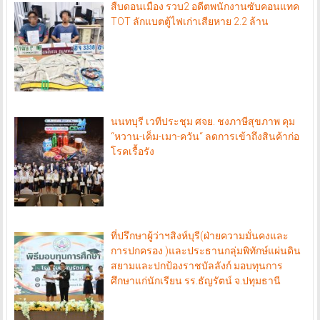
สืบดอนเมือง รวบ2 อดีตพนักงานซับคอนแทค
TOT ลักแบตตู้ไฟเก่าเสียหาย 2.2 ล้าน
นนทบุรี เวทีประชุม ศจย. ชงภาษีสุขภาพ คุม
“หวาน-เค็ม-เมา-ควัน“ ลดการเข้าถึงสินค้าก่อ
โรคเรื้อรัง
ที่ปรึกษาผู้ว่าฯสิงห์บุรี(ฝ่ายความมั่นคงและ
การปกครอง )และประธานกลุ่มพิทักษ์แผ่นดิน
สยามและปกป้องราชบัลลังก์ มอบทุนการ
ศึกษาแก่นักเรียน รร.ธัญรัตน์ จ.ปทุมธานี