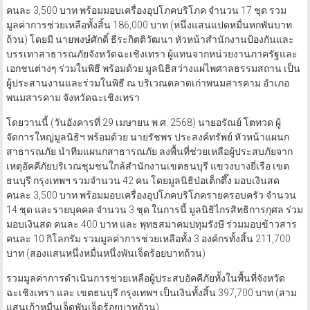
คนละ 3,500 บาท พร้อมมอบเครื่องอุปโภคบริโภค จำนวน 17 ชุด รวม
มูลค่าการช่วยเหลือทั้งสิ้น 186,000 บาท (หนึ่งแสนแปดหมื่นหกพันบาท
ถ้วน) โดยมี นายพงษ์ศักดิ์ ธีระกิตติวัฒนา หัวหน้าสำนักงานป้องกันและ
บรรเทาสาธารณภัยจังหวัดฉะเชิงเทรา ผู้แทนจากหน่วยงานภาครัฐและ
เอกชนต่างๆ ร่วมในพิธี พร้อมด้วย มูลนิธิสว่างแผ่ไพศาลธรรมสถาน เป็น
ผู้ประสานงานและร่วมในพิธี ณ บริเวณตลาดเก่าพนมสารคาม อำเภอ
พนมสารคาม จังหวัดฉะเชิงเทรา
โดยวานนี้ (วันอังคารที่ 29 เมษายน พ.ศ. 2568) นายอรัณย์ โตทวด ผู้
จัดการใหญ่มูลนิธิฯ พร้อมด้วย นายรัชพร ประสงค์ทรัพย์ หัวหน้าแผนก
สาธารณภัย นำทีมแผนกสาธารณภัย ลงพื้นที่ช่วยเหลือผู้ประสบภัยจาก
เหตุอัคคีภัยบริเวณชุมชนใกล้สำนักงานเขตธนบุรี แขวงบางยี่เรือ เขต
ธนบุรี กรุงเทพฯ รวมจำนวน 42 คน โดยมูลนิธิป่อเต็กตึ๊ง มอบเงินสด
คนละ 3,500 บาท พร้อมมอบเครื่องอุปโภคบริโภครายครอบครัว จำนวน
14 ชุด และรายบุคคล จำนวน 3 ชุด ในการนี้ มูลนิธิไกรสิทธิการกุศล ร่วม
มอบเงินสด คนละ 400 บาท และ พุทธสมาคมปทุมรังษี ร่วมมอบข้าวสาร
คนละ 10 กิโลกรัม รวมมูลค่าการช่วยเหลือทั้ง 3 องค์กรทั้งสิ้น 211,700
บาท (สองแสนหนึ่งหมื่นหนึ่งพันเจ็ดร้อยบาทถ้วน)
รวมมูลค่าการดำเนินการช่วยเหลือผู้ประสบอัคคีภัยทั้งในพื้นที่จังหวัด
ฉะเชิงเทรา และ เขตธนบุรี กรุงเทพฯ เป็นเงินทั้งสิ้น 397,700 บาท (สาม
แสนเก้าหมื่นเจ็ดพันเจ็ดร้อยบาทถ้วน)