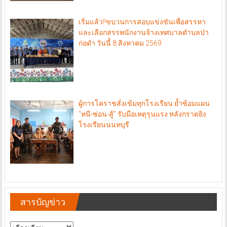
เริ่มแล้ว!!ขบวนการสอบแข่งขันเพื่อสรรหา
และเลือกสรรพนักงานจ้างเทศบาลตำบลป่า
ก่อดำ วันนี้ 8 สิงหาคม 2569
ผู้การโคราชสั่งเข้มทุกโรงเรียน ย้ำซ้อมแผน
“หนี-ซ่อน-สู้” รับมือเหตุรุนแรง หลังกราดยิง
โรงเรียนนนทบุรี
สารบัญข่าว
สารบัญ