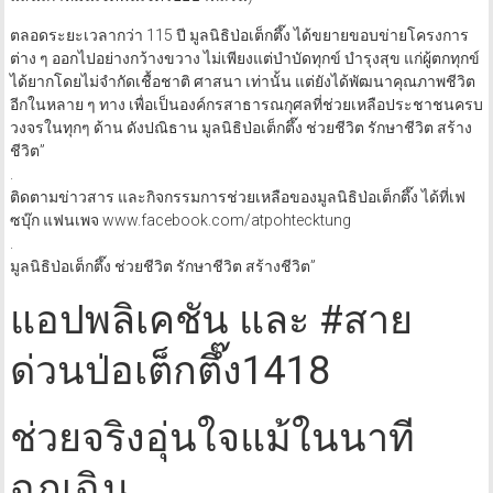
ตลอดระยะเวลากว่า 115 ปี มูลนิธิป่อเต็กตึ๊ง ได้ขยายขอบข่ายโครงการ
ต่าง ๆ ออกไปอย่างกว้างขวาง ไม่เพียงแต่บำบัดทุกข์ บำรุงสุข แก่ผู้ตกทุกข์
ได้ยากโดยไม่จำกัดเชื้อชาติ ศาสนา เท่านั้น แต่ยังได้พัฒนาคุณภาพชีวิต
อีกในหลาย ๆ ทาง เพื่อเป็นองค์กรสาธารณกุศลที่ช่วยเหลือประชาชนครบ
วงจรในทุกๆ ด้าน ดังปณิธาน มูลนิธิป่อเต็กตึ๊ง ช่วยชีวิต รักษาชีวิต สร้าง
ชีวิต”
.
ติดตามข่าวสาร และกิจกรรมการช่วยเหลือของมูลนิธิป่อเต็กตึ๊ง ได้ที่เฟ
ซบุ๊ก แฟนเพจ www.facebook.com/atpohtecktung
.
มูลนิธิป่อเต็กตึ๊ง ช่วยชีวิต รักษาชีวิต สร้างชีวิต”
แอปพลิเคชัน และ #สาย
ด่วนป่อเต็กตึ๊ง1418
ช่วยจริงอุ่นใจแม้ในนาที
ฉุกเฉิน