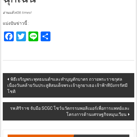
อ่านแล้ว436 times!
แบ่งปันข่าวนี้ :
Facebook
Twitter
Line
Share
Post
พิธีเจริญพระพุทธมนต์ฯและทำบุญตักบาตร ถวายพระราชกุศล
เนื่องวันคล้ายวันประสูติสมเด็จพระเจ้าลูกยาเธอ เจ้าฟ้าทีปังกรรัศมี
navigation
โชติ
รพ.ศิริราช จับมือ SCGC โชว์นวัตกรรมพอลิเมอร์เพื่อการแพทย์และ
โครงการด้านเศรษฐกิจหมุนเวียน