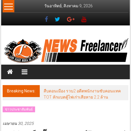
Skip
วันอาทิตย์, สิงหาคม 9, 2026
to
content
News
Freelancer
นิ
วส์
ฟรี
แลน
เซอร์
Breaking News:
สืบดอนเมือง รวบ2 อดีตพนักงานซับคอนแทค
TOT ลักแบตตู้ไฟเก่าเสียหาย 2.2 ล้าน
ข่าวประชาสัมพันธ์
เมษายน 30, 2025