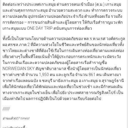
ติดต่อระหว่างประเทศเกาะสมุย ด่านตรวจคนเข้าเมือง (ต.ม.) เกาะสมุย
และด่านศุลกากรเกาะสมุย อำนวยความสะดวก และ ทำการตรวจระบบ
ความปลอดภัย อุปกรณ์ความปลอดภัยประจำเรือ ตำบลที่จอดเรือ รวมถึง
การคัดกรอง – การขนถ่ายสินค้าและผู้โดยสาร ให้กับเรือสำราญแวะพัก
เกาะสมุยแบบ ONE DAY TRIP สนับสนุนการท่องเที่ยว
ทั้งนี้เป็นไปตามนโยบายด้านความปลอดภัยของ พล.ร.ท.นเรศ วงศ์ตระกูล
ผอ.ศรชล.ภาค 2 ที่มีความห่วงใยในชีวิตและทรัพย์สินของนักท่องเที่ยวทั้ง
ชาวไทยและต่างชาติที่ต้องใช้เรือในการเดินทางท่องเที่ยวตามแหล่งท่อง
เที่ยวต่างๆในพื้นที่โดยเน้นย้ำให้ผู้ประกอบการตระหนักและระมัดระวัง
ในการเดินเรือและความปลอดภัยของผู้โดยสารเรือสำราญชื่อ
NORWEGIAN SKY สัญชาติบาฮามาส ซึ่งนำผู้โดยสารเป็นนักท่องเที่ยว
ชาวต่างชาติ จำนวน 1,950 คน และลูกเรือ จำนวน 861 คน เดินทางมา
จากท่าเรือแหลมฉบัง จ.ชลบุรี มายังเกาะสมุย อ.เกาะสมุย จ.สุราษฎร์ธานี
เพื่อให้นักท่องเที่ยวได้พักผ่อนและท่องเที่ยวในช่วงเช้า และมีกำหนดเดิน
ทางจากเกาะสมุยในช่วงเย็น เพื่อไปยัง ประเทศสาธารณรัฐสิงคโปร์ เป็น
เมืองท่าถัดไป ผลการปฏิบัติเป็นไปด้วยความเรียบร้อยต่อไป
//////
อ่านแล้ว607 times!