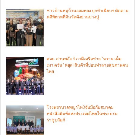
ชาวบ้านหมู่บ้านออมทอง บุกทำเนียบฯ ติดตาม
คดีพิพาทที่ดินวัดดังย่านบางปู
ศจย. สานพลัง 4 ภาคีเครือข่าย “หวาน เค็ม
เมา ควัน” หยุด! สินค้าที่บ่อนทำลายสุขภาพคน
ไทย
โรงพยาบาลพญาไท3จับมือกับสมาคม
หนังสือพิมพ์แห่งประเทศไทยในพระบรม
ราชูปถัมภ์