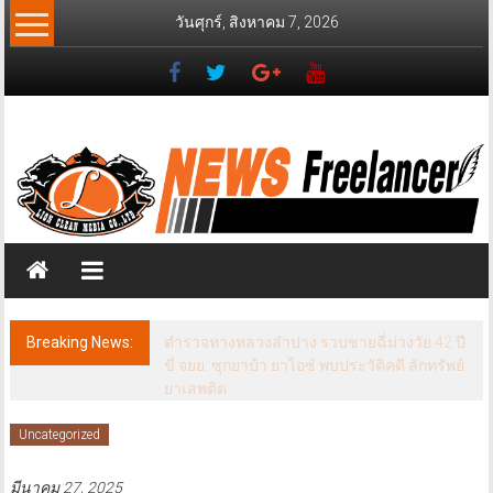
Skip
วันศุกร์, สิงหาคม 7, 2026
to
content
News
Freelancer
นิ
วส์
ฟรี
แลน
เซอร์
Breaking News:
ตำรวจทางหลวงลำปาง รวบชายฉี่ม่วงวัย 42 ปี
ขี่ จยย. ซุกยาบ้า ยาไอซ์ พบประวัติคดี ลักทรัพย์
ยาเสพติด
Uncategorized
มีนาคม 27, 2025