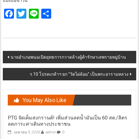
แบ่งปันข่าวนี้ :
Facebook
Twitter
Line
Share
Post
นายอำเภอพนมเปิดยุทธการกวาดล้างผู้ค้ารักษาเสพรายหมู่บ้าน
navigation
ร.10 โปรดเกล้าฯ ยก “วัดไผ่ล้อม” เป็นพระอารามหลวง
You May Also Like
PTG จัดเต็มสงกรานต์! เพิ่มส่วนลดน้ำมันเป็น 60 สต./ลิตร
ลดภาระค่าเดินทางประชาชน
เมษายน 9, 2026
admin
0