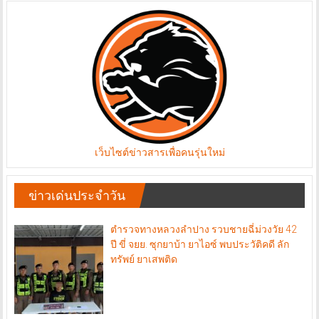
เว็บไซต์ข่าวสารเพื่อคนรุ่นใหม่
ข่าวเด่นประจำวัน
ตำรวจทางหลวงลำปาง รวบชายฉี่ม่วงวัย 42
ปี ขี่ จยย. ซุกยาบ้า ยาไอซ์ พบประวัติคดี ลัก
ทรัพย์ ยาเสพติด