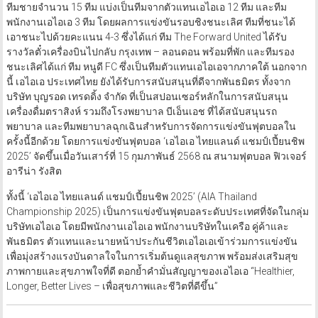
ทีมชายจำนวน 15 ทีม แบ่งเป็นทีมจากตัวแทนเอไอเอ 12 ทีม และทีม
พนักงานเอไอเอ 3 ทีม โดยผลการแข่งขันรอบชิงชนะเลิศ ทีมที่ชนะได้
เอาชนะไปด้วยคะแนน 4-3 ซึ่งได้แก่ ทีม The Forward United ได้รับ
รางวัลตั๋วเครื่องบินไปกลับ กรุงเทพ – ลอนดอน พร้อมที่พัก และทีมรอง
ชนะเลิศได้แก่ ทีม หนูดี FC ซึ่งเป็นทีมตัวแทนเอไอเอจากภาคใต้ นอกจาก
นี้ เอไอเอ ประเทศไทย ยังได้รับการสนับสนุนที่ดีจากพันธมิตร ทั้งจาก
บริษัท บุญรอด เทรดดิ้ง จำกัด ที่เป็นสปอนเซอร์หลักในการสนับสนุน
เครื่องดื่มตราสิงห์ รวมถึงโรงพยาบาล บีเอ็นเอช ที่ได้สนับสนุนรถ
พยาบาล และทีมพยาบาลฉุกเฉินสำหรับการจัดการแข่งขันฟุตบอลใน
ครั้งนี้อีกด้วย โดยการแข่งขันฟุตบอล ‘เอไอเอ ไทยแลนด์ แชมป์เปี้ยนชิพ
2025’ จัดขึ้นเมื่อวันเสาร์ที่ 15 กุมภาพันธ์ 2568 ณ สนามฟุตบอล ฟิวเจอร์
อารีน่า รังสิต
ทั้งนี้ ‘เอไอเอ ไทยแลนด์ แชมป์เปี้ยนชิพ 2025’ (AIA Thailand
Championship 2025) เป็นการแข่งขันฟุตบอลระดับประเทศที่จัดในกลุ่ม
บริษัทเอไอเอ โดยมีพนักงานเอไอเอ พนักงานบริษัทในเครือ คู่ค้าและ
พันธมิตร ตัวแทนและนายหน้าประกันชีวิตเอไอเอเข้าร่วมการแข่งขัน
เพื่อมุ่งสร้างแรงบันดาลใจในการเริ่มต้นดูแลสุขภาพ พร้อมส่งเสริมสุข
ภาพกายและสุขภาพใจที่ดี ตอกย้ำคำมั่นสัญญาของเอไอเอ “Healthier,
Longer, Better Lives – เพื่อสุขภาพและชีวิตที่ดีขึ้น”