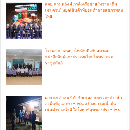
ศจย. สานพลัง 4 ภาคีเครือข่าย “หวาน เค็ม
เมา ควัน” หยุด! สินค้าที่บ่อนทำลายสุขภาพคน
ไทย
โรงพยาบาลพญาไท3จับมือกับสมาคม
หนังสือพิมพ์แห่งประเทศไทยในพระบรม
ราชูปถัมภ์
ผกก.สภ.ลำสนธิ กำชับเข้มสายตรวจ–สายสืบ
ลงพื้นที่ดูแลประชาชน สร้างความเชื่อมั่น
เน้นตำรวจน้ำดี ใส่ใจทุกข์สุขของประชาชน