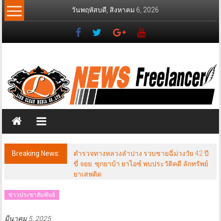
Skip
วันพฤหัสบดี, สิงหาคม 6, 2026
to
content
News
Freelancer
นิ
วส์
ฟรี
แลน
เซอร์
Breaking News:
ตำรวจทางหลวงลำปาง รวบชายฉี่ม่วงวัย 42 ปี
ขี่ จยย. ซุกยาบ้า ยาไอซ์ พบประวัติคดี ลักทรัพย์
ยาเสพติด
ข่าวประชาสัมพันธ์
มีนาคม 5, 2025