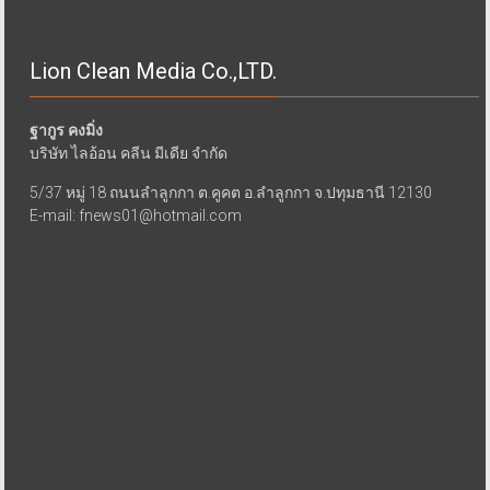
Lion Clean Media Co.,LTD.
ฐากูร คงมิ่ง
บริษัท ไลอ้อน คลีน มีเดีย จำกัด
5/37 หมู่ 18 ถนนลำลูกกา ต.คูคต อ.ลำลูกกา จ.ปทุมธานี 12130
E-mail: fnews01@hotmail.com