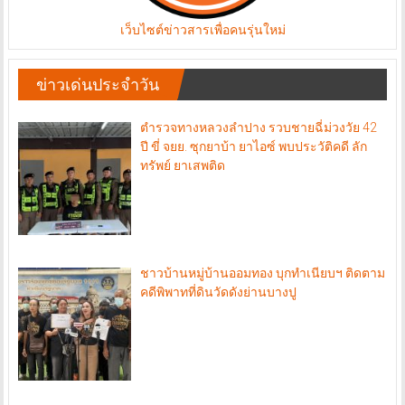
เว็บไซต์ข่าวสารเพื่อคนรุ่นใหม่
ข่าวเด่นประจำวัน
ตำรวจทางหลวงลำปาง รวบชายฉี่ม่วงวัย 42
ปี ขี่ จยย. ซุกยาบ้า ยาไอซ์ พบประวัติคดี ลัก
ทรัพย์ ยาเสพติด
ชาวบ้านหมู่บ้านออมทอง บุกทำเนียบฯ ติดตาม
คดีพิพาทที่ดินวัดดังย่านบางปู