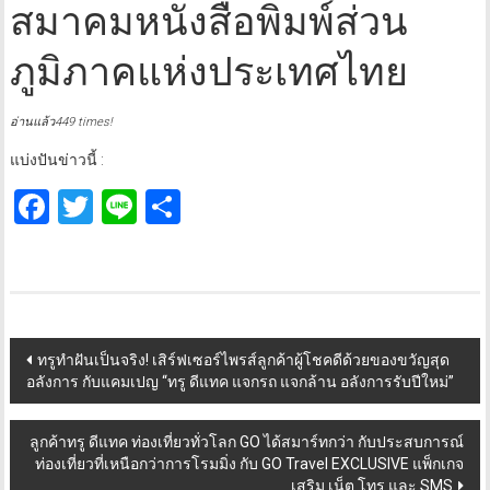
สมาคมหนังสือพิมพ์ส่วน
ภูมิภาคแห่งประเทศไทย
อ่านแล้ว449 times!
แบ่งปันข่าวนี้ :
Facebook
Twitter
Line
Share
Post
ทรูทำฝันเป็นจริง! เสิร์ฟเซอร์ไพรส์ลูกค้าผู้โชคดีด้วยของขวัญสุด
อลังการ กับแคมเปญ “ทรู ดีแทค แจกรถ แจกล้าน อลังการรับปีใหม่”
navigation
ลูกค้าทรู ดีแทค ท่องเที่ยวทั่วโลก GO ได้สมาร์ทกว่า กับประสบการณ์
ท่องเที่ยวที่เหนือกว่าการโรมมิ่ง กับ GO Travel EXCLUSIVE แพ็กเกจ
เสริม เน็ต โทร และ SMS