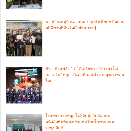
ชาวบ้านหมู่บ้านออมทอง บุกทำเนียบฯ ติดตาม
คดีพิพาทที่ดินวัดดังย่านบางปู
ศจย. สานพลัง 4 ภาคีเครือข่าย “หวาน เค็ม
เมา ควัน” หยุด! สินค้าที่บ่อนทำลายสุขภาพคน
ไทย
โรงพยาบาลพญาไท3จับมือกับสมาคม
หนังสือพิมพ์แห่งประเทศไทยในพระบรม
ราชูปถัมภ์