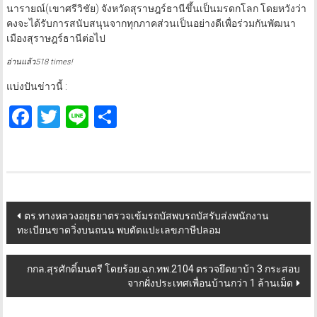
นารายณ์(เขาศรีวิชัย) จังหวัดสุราษฎร์ธานีขึ้นเป็นมรดกโลก โดยหวังว่า
คงจะได้รับการสนับสนุนจากทุกภาคส่วนเป็นอย่างดีเพื่อร่วมกันพัฒนา
เมืองสุราษฎร์ธานีต่อไป
อ่านแล้ว518 times!
แบ่งปันข่าวนี้ :
Facebook
Twitter
Line
Share
Post
ตร.ทางหลวงอยุธยาตรวจเข้มรถบัสพบรถบัสรับส่งพนักงาน
ทะเบียนขาดวิ่งบนถนน พบตัดแปะเลขภาษีปลอม
navigation
กกล.สุรศักดิ์มนตรี โดยร้อย.ฉก.ทพ.2104 ตรวจยึดยาบ้า 3 กระสอบ
จากฝั่งประเทศเพื่อนบ้านกว่า 1 ล้านเม็ด