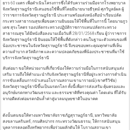
ยาว 60 เมตร เพื่อดําเนินโครงการซึ่งได้รับความร่วมมือจากโรงพยาบาล
จังหวัดสุราษฎร์ธานีเสนอขอใช้พื้นที่โดยมีนายนายธีรุตม์ ศุภวิบูลย์ผล ผู้
ว่าราชการจังหวัดสุราษฎร์ธานี ประสานพร้อมส่งหนังสือนําเรียนปลัด
กระทรวงสาธารณสุขเพื่อขอความยินยอมให้ใช้พื้นที่ในการนี้ โดยนายภูว
เดช สุระโคตร รองปลัดกระทรวงปฏิบัติราชการแทนปลัดกระทรวง
สาธารณสุข ได้มีหนังสือลงนามเมื่อวันที่ 28/01/2568 เรียน ผู้ว่าราชการ
จังหวัดสุราษฎร์ธานี ยินยอมให้ใช้พื้นที่ดังกล่าว ตนในฐานะตัวแทนของพี่
น้องประชาชนในจังหวัดสุราษฎร์ธานี จึงขอขอบพระคุณทุกท่านที่เห็น
ความลําบาก สวัสดิภาพ และความปลอดภัยของพี่น้องประชาชนที่มาใช้
บริการจังหวัดสุราษฎร์ธานี
ลับต่อมา ขอให้หน่วยงานที่เกี่ยวข้องให้ความร่วมมือในการสนับสนุนส่ง
เสริม รวมถึงให้คําแนะนํากับจังหวัดสุราษฎร์ธานีที่อยู่ระหว่างการดำเนิน
การขับเคลื่อนการนำเสนอโบราณสถานเขานารายณ์(เขาศรีวิชัย)
จังหวัดสุราษฎร์ธานีขึ้นเป็นมรดกโลก ทั้งนี้เพื่อการส่งเสริม คุ้มครองและ
อนุรักษ์มรดกทางวัฒนธรรม และธรรมชาติที่ทรงคุณค่า โดดเด่น ที่ได้รับ
จากอดีตส่งต่อมรดกอันล้ำค่าสู่มวลมนุษยชาติในอนาคต
ดังนั้นตนขอให้ทางมหาวิทยาลัยราชภัฏสุราษฎร์ธานี, มหาวิทยาลัย
สงขลานครินทร์, กรมศิลปากร กระทรวงวัฒนธรรม, ให้การสนับสนุน
บุคลากรตลอดถึงทรัพยากรเพื่อร่วมผลักดันให้ โบราณสถานเขา