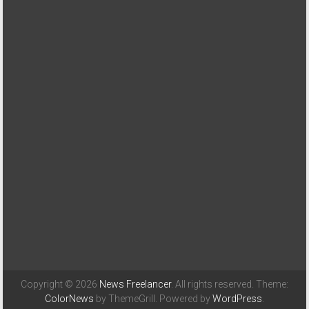
Copyright © 2026
News Freelancer
. All rights reserved. Theme:
ColorNews
by ThemeGrill. Powered by
WordPress
.