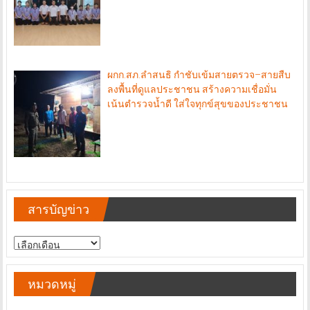
ผกก.สภ.ลำสนธิ กำชับเข้มสายตรวจ–สายสืบ
ลงพื้นที่ดูแลประชาชน สร้างความเชื่อมั่น
เน้นตำรวจน้ำดี ใส่ใจทุกข์สุขของประชาชน
สารบัญข่าว
สารบัญ
ข่าว
หมวดหมู่