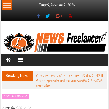
Skip
วันศุกร์, สิงหาคม 7, 2026
to
content
News
Freelancer
นิ
วส์
ฟรี
แลน
เซอร์
Breaking News:
ตำรวจทางหลวงลำปาง รวบชายฉี่ม่วงวัย 42 ปี
ขี่ จยย. ซุกยาบ้า ยาไอซ์ พบประวัติคดี ลักทรัพย์
ยาเสพติด
ข่าวประชาสัมพันธ์
กุมภาพันธ์ 28, 2025