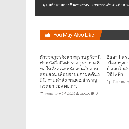
ศูนย์อำนวยการจิตอาสาพระราชทานอำเภอท่าฉาง จั
You May Also Like
ตำรวจภูธรจังหวัดสุราษฎร์ธานี
ฮือฮา ! พร
ทำหนังสือถึงตำรวจภูธรภาค 8
เมืองกรุงเ
ขอให้ตั้งคณะพนักงานสืบสวน
ปี แจกไก่สา
สอบสวน เพื่อปราบปรามคดีนอ
ใช้ไฟฟ้า
มินี ตามคำสั่ง พล.ต.อ.สำราญ
ธันวาคม 1
นวลมา รอง ผบ.ตร.
พฤษภาคม 14, 2026
admin
0