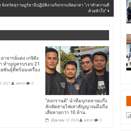
งหวัดสุราษฎร์ธานีปฏิบัติงานกิจกรรมจิตอาสา “เราทำความดี
ด้วยหัวใจ”
ะอาจารย์แดง เกจิดัง
ก่า ทำบุญครบรอบ 21
ยพันธุ์ดีพร้อมเครื่อง
8, 2021
admin
0
“สงกรานต์” นำทีมบุกทลายแก๊ง
ลักตัดสายไฟเสาสัญญาณมือถือ
เสียหายกว่า 10 ล้าน
สา
มิถุนายน 10, 2026
admin
0
ข่