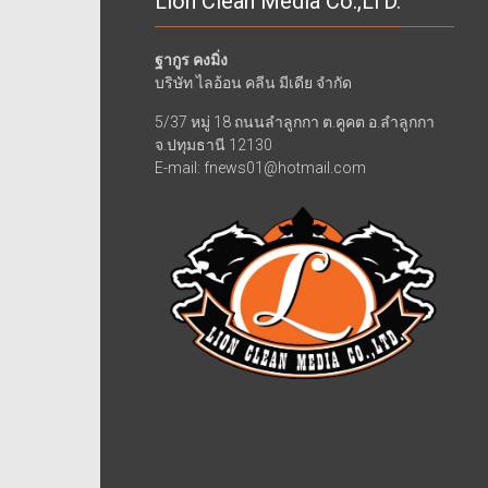
Lion Clean Media Co.,LTD.
ฐากูร คงมิ่ง
บริษัท ไลอ้อน คลีน มีเดีย จำกัด
5/37 หมู่ 18 ถนนลำลูกกา ต.คูคต อ.ลำลูกกา
จ.ปทุมธานี 12130
E-mail: fnews01@hotmail.com