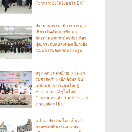
Forward ยิ่งให้ยิ่งสุขใจ ปี 8”
ประธานกรรมาธิการการท่อง
เที่ยว เปิดสัมมนาพัฒนา
ศักยภาพอาสาสมัครท่องเที่ยว
มุ่งยกระดับแหล่งท่องเที่ยวเชิง
วัฒนธรรมจังหวัดนครปฐม
ทรู x คณะแพทย์ มธ. x รพ.ธร
รมศาสตร์ฯ x เอ้ก ดิจิทัล ขับ
เคลื่อนสาธารณสุขไทยสู่
Healthcare AI ชูไฮไลต์
“Thammasat–True AI Health
Innovation Hub”
เอไอเอ ประเทศไทย เป็นเจ้า
ภาพพระพิธีธรรมสวดพระ