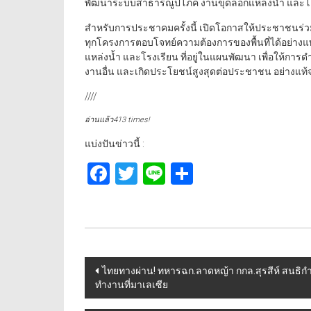
พัฒนาระบบสาธารณูปโภค งานขุดลอกแหล่งน้ำ และโค
สำหรับการประชาคมครั้งนี้ เปิดโอกาสให้ประชาชนร่วม
ทุกโครงการตอบโจทย์ความต้องการของพื้นที่ได้อย่างแ
แหล่งน้ำ และโรงเรียน ที่อยู่ในแผนพัฒนา เพื่อให้กา
งานอื่น และเกิดประโยชน์สูงสุดต่อประชาชน อย่างแท้จ
////
อ่านแล้ว413 times!
แบ่งปันข่าวนี้ :
Facebook
Twitter
Line
Share
Post
ไทยทางผ่าน! ทหารฉก.ลาดหญ้า กกล.สุรสีห์ สนธิกำล
ทำงานที่มาเลเซีย
navigation