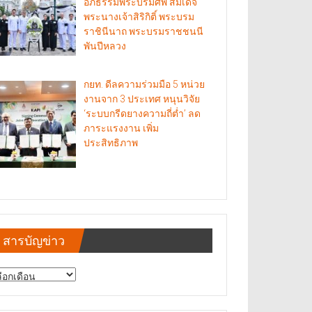
อภิธรรมพระบรมศพ สมเด็จ
พระนางเจ้าสิริกิติ์ พระบรม
ราชินีนาถ พระบรมราชชนนี
พันปีหลวง
กยท. ดีลความร่วมมือ 5 หน่วย
งานจาก 3 ประเทศ หนุนวิจัย
‘ระบบกรีดยางความถี่ต่ำ’ ลด
ภาระแรงงาน เพิ่ม
ประสิทธิภาพ
สารบัญข่าว
รบัญ
าว