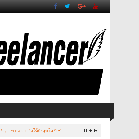
It Forward ยิ่งให้ยิ่งสุขใจ ปี 8”