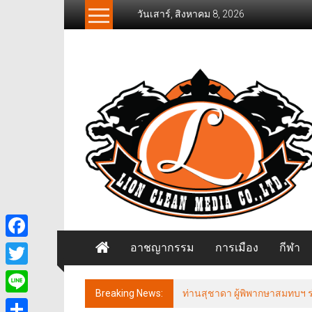
Skip
วันเสาร์, สิงหาคม 8, 2026
to
content
News
Freelancer
นิ
วส์
ฟรี
แลน
เซอร์
อาชญากรรม
การเมือง
กีฬา
Facebook
Twitter
Breaking News:
ท่านสุชาดา ผู้พิพากษาสมทบฯ ร่ว
Line