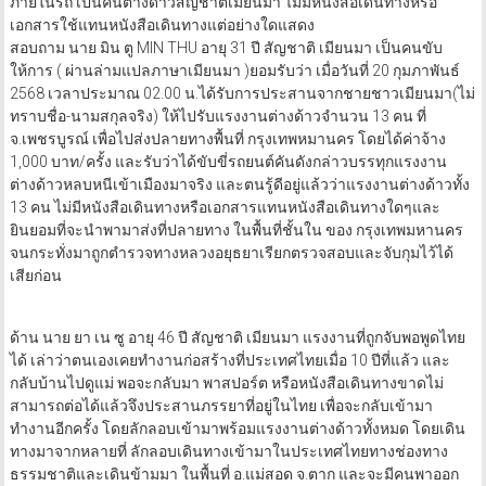
ภายในรถ เป็นคนต่างด้าวสัญชาติเมียนมา ไม่มีหนังสือเดินทางหรือ
เอกสารใช้แทนหนังสือเดินทางแต่อย่างใดแสดง
สอบถาม นาย มิน ตู MIN THU อายุ 31 ปี สัญชาติ เมียนมา เป็นคนขับ
ให้การ ( ผ่านล่ามแปลภาษาเมียนมา )ยอมรับว่า เมื่อวันที่ 20 กุมภาพันธ์
2568 เวลาประมาณ 02.00 น.ได้รับการประสานจากชายชาวเมียนมา(ไม่
ทราบชื่อ-นามสกุลจริง) ให้ไปรับแรงงานต่างด้าวจำนวน 13 คน ที่
จ.เพชรบูรณ์ เพื่อไปส่งปลายทางพื้นที่ กรุงเทพหมานคร โดยได้ค่าจ้าง
1,000 บาท/ครั้ง และรับว่าได้ขับขี่รถยนต์คันดังกล่าวบรรทุกแรงงาน
ต่างด้าวหลบหนีเข้าเมืองมาจริง และตนรู้ดีอยู่แล้วว่าแรงงานต่างด้าวทั้ง
13 คน ไม่มีหนังสือเดินทางหรือเอกสารแทนหนังสือเดินทางใดๆและ
ยินยอมที่จะนำพามาส่งที่ปลายทาง ในพื้นที่ชั้นใน ของ กรุงเทพมหานคร
จนกระทั่งมาถูกตำรวจทางหลวงอยุธยาเรียกตรวจสอบและจับกุมไว้ได้
เสียก่อน
ด้าน นาย ยา เน ซู อายุ 46 ปี สัญชาติ เมียนมา แรงงานที่ถูกจับพอพูดไทย
ได้ เล่าว่าตนเองเคยทำงานก่อสร้างที่ประเทศไทยเมื่อ 10 ปีที่แล้ว และ
กลับบ้านไปดูแม่ พอจะกลับมา พาสปอร์ต หรือหนังสือเดินทางขาดไม่
สามารถต่อได้แล้วจึงประสานภรรยาที่อยู่ในไทย เพื่อจะกลับเข้ามา
ทำงานอีกครั้ง โดยลักลอบเข้ามาพร้อมแรงงานต่างด้าวทั้งหมด โดยเดิน
ทางมาจากหลายที่ ลักลอบเดินทางเข้ามาในประเทศไทยทางช่องทาง
ธรรมชาติและเดินข้ามมา ในพื้นที่ อ.แม่สอด จ.ตาก และจะมีคนพาออก