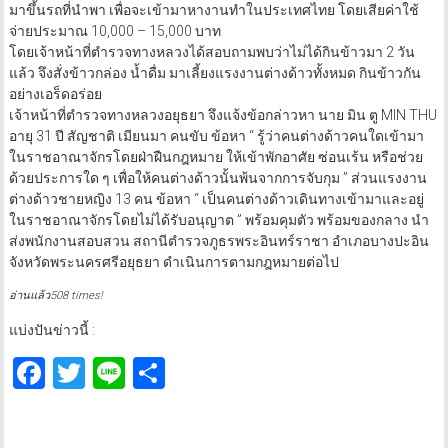
มาขึ้นรถที่นำพา เพื่อจะเข้ามาหางานทำในประเทศไทย โดยเสียค่าใช้
จ่ายประมาณ 10,000 – 15,000 บาท
โดยเจ้าหน้าที่ตำรวจทางหลวงได้สอบถามพบว่าไม่ได้กินข้าวมา 2 วัน
แล้ว จึงสั่งข้าวกล่อง น้ำดื่ม มาเลี้ยงแรงงานต่างด้าวทั้งหมด กินข้าวกัน
อย่างเอร็ดอร่อย
เจ้าหน้าที่ตำรวจทางหลวงอยุธยา จึงแจ้งข้อกล่าวหา นาย มิน ตู MIN THU
อายุ 31 ปี สัญชาติ เมียนมา คนขับ ข้อหา “ รู้ว่าคนต่างด้าวคนใดเข้ามา
ในราชอาณาจักรโดยฝ่าฝืนกฎหมาย ให้เข้าพักอาศัย ซ่อนเร้น หรือช่วย
ด้วยประการใด ๆ เพื่อให้คนต่างด้าวนั้นพ้นจากการจับกุม ” ส่วนแรงงาน
ต่างด้าวชายหญิง 13 คน ข้อหา “ เป็นคนต่างด้าวเดินทางเข้ามาและอยู่
ในราชอาณาจักรโดยไม่ได้รับอนุญาต ” พร้อมคุมตัว พร้อมของกลาง นำ
ส่งพนักงานสอบสวน สถานีตำรวจภูธรพระอินทร์ราชา อำเภอบางปะอิน
จังหวัดพระนครศรีอยุธยา ดำเนินการตามกฎหมายต่อไป
อ่านแล้ว508 times!
แบ่งปันข่าวนี้ :
Facebook
Twitter
Line
Share