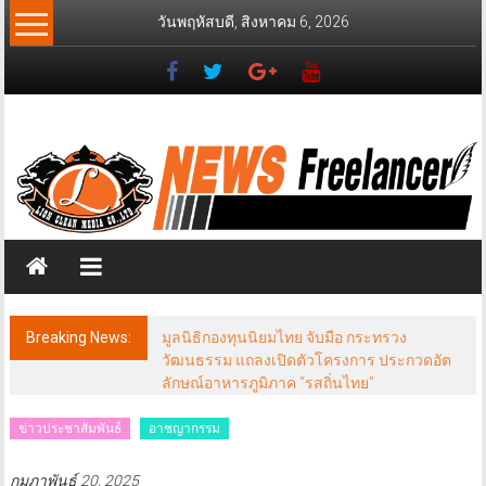
Skip
วันพฤหัสบดี, สิงหาคม 6, 2026
to
content
News
Freelancer
นิ
วส์
ฟรี
แลน
เซอร์
Breaking News:
มูลนิธิกองทุนนิยมไทย จับมือ กระทรวง
วัฒนธรรม แถลงเปิดตัวโครงการ ประกวดอัต
ลักษณ์อาหารภูมิภาค “รสถิ่นไทย”
ข่าวประชาสัมพันธ์
อาชญากรรม
กุมภาพันธ์ 20, 2025