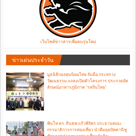
เว็บไซต์ข่าวสารเพื่อคนรุ่นใหม่
ข่าวเด่นประจำวัน
มูลนิธิกองทุนนิยมไทย จับมือ กระทรวง
วัฒนธรรม แถลงเปิดตัวโครงการ ประกวดอัต
ลักษณ์อาหารภูมิภาค “รสถิ่นไทย”
พันโท ดร. สินธพ แก้วพิจิตร ประธานคณะ
กรรมาธิการการท่องเที่ยว นำทีมลุยปัตตานีชู
ศักยภาพสู่จุดหมายท่องเที่ยวสำคัญ