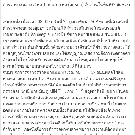
ตำรวจทางหลวง ส.ทล.1 กก.๑ บก.ทล.(อยุธยา) สืบสวนในพื้นที่รับผิดชอบ
จนกระทั่ง เมื่อเวลา 08.00 น. วันที่ 20 กุมภาพันธ์ 2568 ขณะที่เจ้าหน้าที่
ตำรวจทางหลวงอยุธยา ชุดจับกุมได้สำรวจเส้นทาง โดยพบรถยนต์
เอนกประสงค์ ยี่ห้อ มิตซูบิชิ ปาเจโร่ สีขาว หมายเลขทะเบียน 6 ขฆ 3313
กรุงเทพมหานคร ขับขี่ผ่านมาลักษณะฟิล์มมืดทึบและมีน้ำหนักที่รถยนต์
มากกว่ารถยนต์ปกติ ขับขี่มาด้วยความเร็ว เจ้าหน้าที่ตำรวจทางหลวง ได้
ส่งสัญญาณไฟกระพริบสีแดงและใช้สัญญาณเสียง รวมถึงการพูดออกคำ
สั่งผ่านไมโครโฟนเรียกรถยนต์คันดังกล่าวให้หยุด แต่ไม่ยอมหยุดใช้
ความเร็วพยายามขับหลบหนีประมาณ 3 กิโลเมตร
จนมาเจอการจราจรรถหนาแน่น บริเวณ กม.51 – 52 ถนนพหลโยธิน
ทางหลวงหมายเลข 1 ต.เชียงรากน้อย อ.บางปะอิน จ.พระนครศรีอยุธยา
เจ้าหน้าที่ตำรวจทางหลวงจึงได้แสดงตัวเป็นเจ้าหน้าที่ตำรวจขอทำการ
ตรวจสอบ พบมี นาย มิน ตู MIN THU อายุ 31 ปี สัญชาติ เมียนมา เป็นคน
ขับ ตรวจสอบมีหนังสือเดินทางถูกต้อง แต่พอตรวจสอบภายในรถ มีกลุ่ม
บุคคลชายและหญิง ชาวเมียนมา เป็นชาย 6 คน หญิง 7 คน นั่งโดยสาร
อัดแน่นมาภายในรถ ตรวจสอบเบื้องต้นทั้งหมดไม่มีหนังสือเดินทาง
เจ้าหน้าที่ตำรวจทางหลวงอยุธยา จึงเชิญคนขับรถยนต์คันดังกล่าว มา
ตรวจสอบเอกสารอย่างละเอียดอีกครั้งที่ สถานีตำรวจทางหลวง 1 กอง
กำกับการ 1 กองบังคับการตำรวจทางหลวง พบว่า แรงงานที่อัดแน่นมา