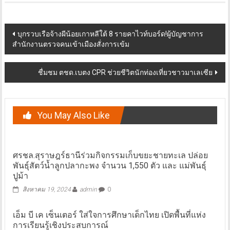
Post
บุกรวบเรือจ้างผีน้อยเกาหลีใต้ 8 รายคาไวท์บอร์ด!ผู้บัญชาการ
สำนักงานตรวจคนเข้าเมืองสั่งการเข้ม
navigation
ชื่มชม ตชด.เบตง CPR ช่วยชีวิตนักท่องเที่ยวชาวมาเลเซีย
You May Also Like
ศรชล.สุราษฎร์ธานีร่วมกิจกรรมเก็บขยะชายทะเล ปล่อย
พันธุ์สัตว์น้ำลูกปลากะพง จำนวน 1,550 ตัว และ แม่พันธุ์
ปูม้า
สิงหาคม 19, 2024
admin
0
เอ็ม บี เค เซ็นเตอร์ ใส่ใจการศึกษาเด็กไทย เปิดพื้นที่แห่ง
การเรียนรู้เชิงประสบการณ์