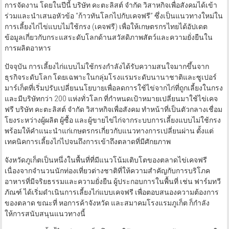
การจัดงาน โดยในปีนี้ บริษัท คะตะลิสต์ จำกัด วิสาหกิจเพื่อสังคมได้เข้า
ร่วมและนำเสนอหัวข้อ “ก้าวทันโลกไปกับเคจฟรี” ซึ่งเป็นแนวทางใหม่ใน
การเลี้ยงไก่ไข่แบบไม่ใช้กรง (เคจฟรี) เพื่อให้เกษตรกรไทยได้อัปเดต
ข้อมูลเกี่ยวกับกระแสระดับโลกด้านสวัสดิภาพสัตว์และความยั่งยืนใน
การผลิตอาหาร
ปัจจุบัน การเลี้ยงไก่แบบไม่ใช้กรงกำลังได้รับความสนใจมากขึ้นจาก
ธุรกิจระดับโลก โดยเฉพาะในกลุ่มโรงแรมระดับนานาชาติและซูเปอร์
มาร์เก็ตที่เริ่มปรับเปลี่ยนนโยบายเพื่อลดการใช้ไข่จากไก่ที่ถูกเลี้ยงในกรง
และมีบริษัทกว่า 200 แห่งทั่วโลก ที่กำหนดเป้าหมายเปลี่ยนมาใช้ไข่เคจ
ฟรี บริษัท คะตะลิสต์ จำกัด วิสาหกิจเพื่อสังคม ทำหน้าที่เป็นตัวกลางเชื่อม
โยงระหว่างผู้ผลิต ผู้ซื้อ และผู้ขายไข่ไก่จากระบบการเลี้ยงแบบไม่ใช้กรง
พร้อมให้คำแนะนำแก่เกษตรกรเกี่ยวกับแนวทางการเปลี่ยนผ่าน ตั้งแต่
เทคนิคการเลี้ยงไก่ไปจนถึงการเข้าถึงตลาดที่มีศักยภาพ
จังหวัดภูเก็ตเป็นหนึ่งในพื้นที่ที่มีแนวโน้มเติบโตของตลาดไข่เคจฟรี
เนื่องจากจำนวนนักท่องเที่ยวต่างชาติที่ให้ความสำคัญกับการบริโภค
อาหารที่มีจริยธรรมและความยั่งยืน ผู้ประกอบการในพื้นที่ เช่น ฟาร์มทวี
ภัณฑ์ ได้เริ่มดำเนินการเลี้ยงไก่แบบเคจฟรี เพื่อตอบสนองความต้องการ
ของตลาด ขณะที่ หอการค้าจังหวัด และสมาคมโรงแรมภูเก็ต ก็กำลัง
ให้การสนับสนุนแนวทางนี้