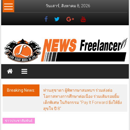
Skip
วันเสาร์, สิงหาคม 8, 2026
to
content
News
Freelancer
นิ
วส์
ฟรี
แลน
เซอร์
Breaking News:
ท่านสุชาดา ผู้พิพากษาสมทบฯ ร่วมส่งต่อ
โอกาสทางการศึกษาต่อเนื่อง ร่วมเติมรอยยิ้ม
เด็กพิเศษ ในกิจกรรม “Pay It Forward ยิ่งให้ยิ่ง
สุขใจ ปี 8”
ข่าวประชาสัมพันธ์