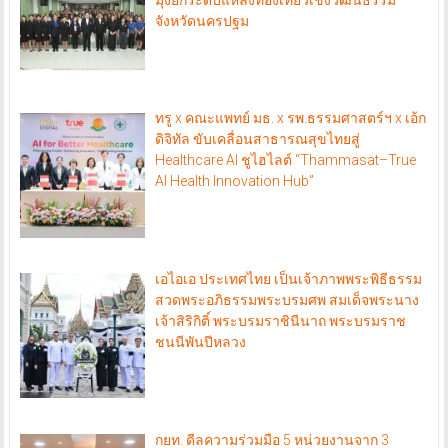
จังหวัดนครปฐม
ทรู x คณะแพทย์ มธ. x รพ.ธรรมศาสตร์ฯ x เอ้ก
ดิจิทัล ขับเคลื่อนสาธารณสุขไทยสู่
Healthcare AI ชูไฮไลต์ “Thammasat–True
AI Health Innovation Hub”
เอไอเอ ประเทศไทย เป็นเจ้าภาพพระพิธีธรรม
สวดพระอภิธรรมพระบรมศพ สมเด็จพระนาง
เจ้าสิริกิติ์ พระบรมราชินีนาถ พระบรมราช
ชนนีพันปีหลวง
กยท. ดีลความร่วมมือ 5 หน่วยงานจาก 3