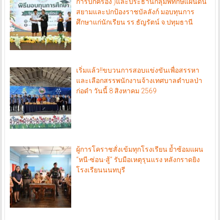
การปกครอง )และประธานกลุ่มพิทักษ์แผ่นดิน
สยามและปกป้องราชบัลลังก์ มอบทุนการ
ศึกษาแก่นักเรียน รร.ธัญรัตน์ จ.ปทุมธานี
เริ่มแล้ว!!ขบวนการสอบแข่งขันเพื่อสรรหา
และเลือกสรรพนักงานจ้างเทศบาลตำบลป่า
ก่อดำ วันนี้ 8 สิงหาคม 2569
ผู้การโคราชสั่งเข้มทุกโรงเรียน ย้ำซ้อมแผน
“หนี-ซ่อน-สู้” รับมือเหตุรุนแรง หลังกราดยิง
โรงเรียนนนทบุรี