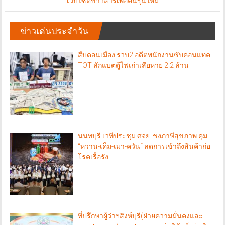
เว็บไซต์ข่าวสารเพื่อคนรุ่นใหม่
ข่าวเด่นประจำวัน
สืบดอนเมือง รวบ2 อดีตพนักงานซับคอนแทค
TOT ลักแบตตู้ไฟเก่าเสียหาย 2.2 ล้าน
นนทบุรี เวทีประชุม ศจย. ชงภาษีสุขภาพ คุม
“หวาน-เค็ม-เมา-ควัน“ ลดการเข้าถึงสินค้าก่อ
โรคเรื้อรัง
ที่ปรึกษาผู้ว่าฯสิงห์บุรี(ฝ่ายความมั่นคงและ