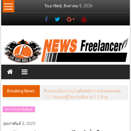
Skip
วันอาทิตย์, สิงหาคม 9, 2026
to
content
News
Freelancer
นิ
วส์
ฟรี
แลน
เซอร์
Breaking News:
สืบดอนเมือง รวบ2 อดีตพนักงานซับคอนแทค
TOT ลักแบตตู้ไฟเก่าเสียหาย 2.2 ล้าน
ข่าวประชาสัมพันธ์
กุมภาพันธ์ 3, 2025