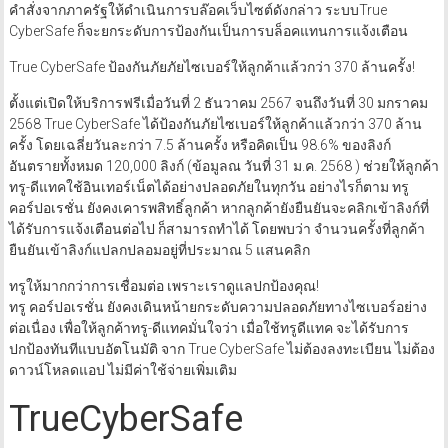
คำสั่งจากภาครัฐให้ดำเนินการบล๊อคเว็บไซต์ดังกล่าว ระบบTrue
CyberSafe ก็จะยกระดับการป้องกันเป็นการบล็อคแทนการแจ้งเตือน
True CyberSafe ป้องกันภัยภัยไซเบอร์ให้ลูกค้าแล้วกว่า 370 ล้านครั้ง!
ตั้งแต่เปิดให้บริการฟรีเมื่อวันที่ 2 ธันวาคม 2567 จนถึงวันที่ 30 มกราคม
2568 True CyberSafe ได้ป้องกันภัยไซเบอร์ให้ลูกค้าแล้วกว่า 370 ล้าน
ครั้ง โดยเฉลี่ยวันละกว่า 7.5 ล้านครั้ง หรือคิดเป็น 98.6% ของลิงก์
อันตรายทั้งหมด 120,000 ลิงก์ (ข้อมูลณ วันที่ 31 ม.ค. 2568 ) ช่วยให้ลูกค้า
ทรู-ดีแทคใช้อินเทอร์เน็ตได้อย่างปลอดภัยในทุกวัน อย่างไรก็ตาม ทรู
คอร์ปอเรชั่น ยังคงเคารพสิทธิ์ลูกค้า หากลูกค้ายังยืนยันจะคลิกเข้าลิงก์ที่
ได้รับการแจ้งเตือนต่อไป ก็สามารถทำได้ โดยพบว่า จำนวนครั้งที่ลูกค้า
ยืนยันเข้าลิงก์แปลกปลอมอยู่ที่ประมาณ 5 แสนคลิก
ทรูให้มากกว่าการเชื่อมต่อ เพราะเราดูแลปกป้องคุณ!
ทรู คอร์ปอเรชั่น ยังคงเดินหน้ายกระดับความปลอดภัยทางไซเบอร์อย่าง
ต่อเนื่อง เพื่อให้ลูกค้าทรู-ดีแทคมั่นใจว่า เมื่อใช้ทรูดีแทค จะได้รับการ
ปกป้องทันทีแบบอัตโนมัติ จาก True CyberSafe ไม่ต้องลงทะเบียน ไม่ต้อง
ดาวน์โหลดแอป ไม่มีค่าใช้จ่ายเพิ่มเติม
TrueCyberSafe