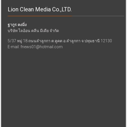
Lion Clean Media Co.,LTD.
ฐากูร คงมิ่ง
บริษัท ไลอ้อน คลีน มีเดีย จำกัด
5/37 หมู่ 18 ถนนลำลูกกา ต.คูคต อ.ลำลูกกา จ.ปทุมธานี 12130
E-mail: fnews01@hotmail.com