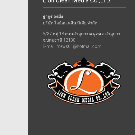
Lion Clean Media Co.,LTD.
ฐากูร คงมิ่ง
บริษัท ไลอ้อน คลีน มีเดีย จำกัด
5/37 หมู่ 18 ถนนลำลูกกา ต.คูคต อ.ลำลูกกา
จ.ปทุมธานี 12130
E-mail: fnews01@hotmail.com