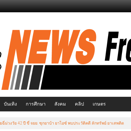
บันเทิง
การศึกษา
สังคม
คลิป
เกษตร
วงวัย 42 ปี ขี่ จยย. ซุกยาบ้า ยาไอซ์ พบประวัติคดี ลักทรัพย์ ยาเสพติด