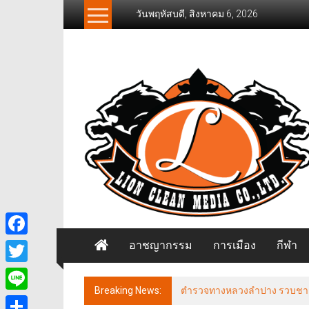
Skip
วันพฤหัสบดี, สิงหาคม 6, 2026
to
content
News
Freelancer
นิ
วส์
ฟรี
แลน
เซอร์
อาชญากรรม
การเมือง
กีฬา
Facebook
Twitter
Breaking News:
ตำรวจทางหลวงลำปาง รวบชายฉี่ม่
Line