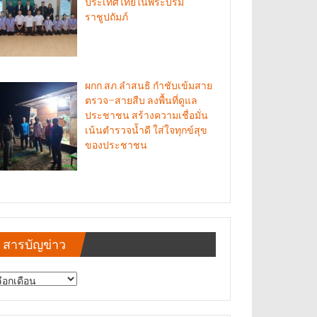
ประเทศไทยในพระบรม
ราชูปถัมภ์
ผกก.สภ.ลำสนธิ กำชับเข้มสาย
ตรวจ–สายสืบ ลงพื้นที่ดูแล
ประชาชน สร้างความเชื่อมั่น
เน้นตำรวจน้ำดี ใส่ใจทุกข์สุข
ของประชาชน
สารบัญข่าว
รบัญ
าว