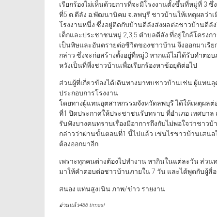
เรียกร้องไม่เห็นด้วยการที่จะมีโรงงานตั้งขึ้นที่หมู่ที่ 3
ที่5 ต.ดีลัง อ.พัฒนานิคม จ.ลพบุรี ชาวบ้านให้เหตุผลว่าเ
โรงงานหนึ่ง ซึ่งอยู่ติดกับบ้านดีลังส่งผลต่อชาวบ้านดีล
เด็กและประชาชนหมู่ 2,3,5 ตำบลดีลัง ที่อยู่ใกล้โคร
เป็นพิษและอันตรายต่อชีวิตของชาวบ้าน จึงออกมาเรีย
กล่าว ซึ่งจะก่อสร้างตั้งอยู่ที่หมู่3 หากแม้ไม่ได้รับค
หวังเป็นที่พึ่งชาวบ้านเพื่อเรียกร้องหาข้อยุติต่อไป
ส่วนผู้ที่เกี่ยวข้องได้เดินทางมาพบชาวบ้านเช่น ผู้แทน
ประกอบการโรงงาน
โดยทางผู้แทนอุตสาหกรรมจังหวัดลพบุรี ได้ให้เหตุผลต่
ที่1 ปิดประกาศให้ประชาชนรับทราบ ที่อำเภอ เทศบาล แ
รับฟังบางคนทราบเรื่องมีอาการถึงกับไม่พอใจว่าชาวบ้า
กล่าวว่าผ่านขั้นตอนที่1 นี้ไปแล้ว เช่นไรชาวบ้านเสน
ต้องออกมาอีก
เพราะทุกคนต่างต้องไปทำงาน หากินในแต่ละวัน ส่ว
มาให้คำตอบต่อชาวบ้านภายใน 7 วัน และได้พูดกับผู้สื่อ
สนอง แท่นสูงเนิน ภาพ/ข่าว รายงาน
อ่านแล้ว466 times!