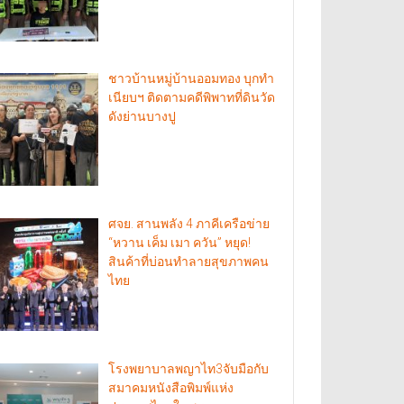
ชาวบ้านหมู่บ้านออมทอง บุกทำ
เนียบฯ ติดตามคดีพิพาทที่ดินวัด
ดังย่านบางปู
ศจย. สานพลัง 4 ภาคีเครือข่าย
“หวาน เค็ม เมา ควัน” หยุด!
สินค้าที่บ่อนทำลายสุขภาพคน
ไทย
โรงพยาบาลพญาไท3จับมือกับ
สมาคมหนังสือพิมพ์แห่ง