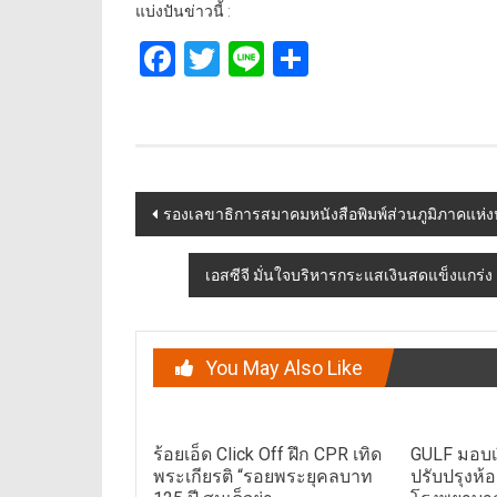
แบ่งปันข่าวนี้ :
Facebook
Twitter
Line
Share
Post
รองเลขาธิการสมาคมหนังสือพิมพ์ส่วนภูมิภาคแห่
navigation
เอสซีจี มั่นใจบริหารกระแสเงินสดแข็งแกร่ง เ
You May Also Like
ร้อยเอ็ด Click Off ฝึก CPR เทิด
GULF มอบเ
พระเกียรติ “รอยพระยุคลบาท
ปรับปรุงห้