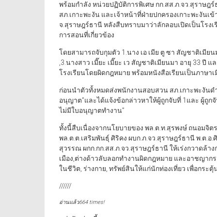
พร้อมกำลัง หน่วยปฏิบัติการพิเศษ กก.สส.ภ.จว.สุราษฎร์ธา
สภ.เกาะพะงัน และเจ้าหน้าที่ฝ่ายปกครองเกาะพะงันเข้
จ.สุราษฎร์ธานี หลังสืบทราบมาว่าลักลอบเปิดเป็นโรงเ
การสอนที่เกี่ยวข้อง
โดยสามารถจับกุมตัว 1.นาง เอ เมีย ตู ซา สัญชาติเมียนมา
,3.นางสาว เมี๊ยะ เมี๊ยะ เว สัญชาติเมียนมา อายุ 33 ปี 
โรงเรียนโดยผิดกฎหมาย พร้อมหนังสือเรียนเป็นภาษาเม
ก่อนนำตัวทั้งหมดส่งพนักงานสอบสวน สภ.เกาะพะงันดำเ
อนุญาต”และได้แจ้งข้อกล่าวหาให้ผู้ถูกจับที่ 1และ ผู้ถ
ไม่มีใบอนุญาตทำงาน”
ทั้งนี้สืบเนื่องจากนโยบายของ พล.ต.ท.สุรพงษ์ ถนอมจิ
พล.ต.ต.เสริมพันธ์ุ ศิริคง ผบก.ภ.จว.สุราษฎร์ธานี พ.ต.อ
สุวรรณ ผกก.กก.สส.ภ.จว.สุราษฎร์ธานี ให้เร่งกวาดล้างก
เมือง,ต่างด้าวลับลอกทำงานผิดกฎหมาย และอาชญากรรมข
ในชีวิต, ร่างกาย, ทรัพย์สินให้แก่นักท่องเที่ยว เพื่อกระ
//////
อ่านแล้ว664 times!