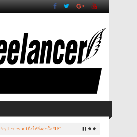
It Forward ยิ่งให้ยิ่งสุขใจ ปี 8”