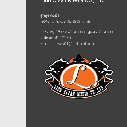
Lion Clean Media Co.,LTD.
ฐากูร คงมิ่ง
บริษัท ไลอ้อน คลีน มีเดีย จำกัด
5/37 หมู่ 18 ถนนลำลูกกา ต.คูคต อ.ลำลูกกา
จ.ปทุมธานี 12130
E-mail: fnews01@hotmail.com