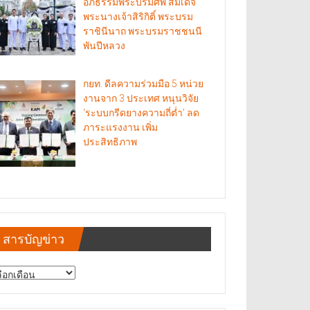
อภิธรรมพระบรมศพ สมเด็จ
พระนางเจ้าสิริกิติ์ พระบรม
ราชินีนาถ พระบรมราชชนนี
พันปีหลวง
กยท. ดีลความร่วมมือ 5 หน่วย
งานจาก 3 ประเทศ หนุนวิจัย
‘ระบบกรีดยางความถี่ต่ำ’ ลด
ภาระแรงงาน เพิ่ม
ประสิทธิภาพ
สารบัญข่าว
รบัญ
าว