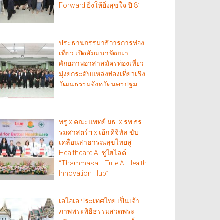
Forward ยิ่งให้ยิ่งสุขใจ ปี 8”
ประธานกรรมาธิการการท่อง
เที่ยว เปิดสัมมนาพัฒนา
ศักยภาพอาสาสมัครท่องเที่ยว
มุ่งยกระดับแหล่งท่องเที่ยวเชิง
วัฒนธรรมจังหวัดนครปฐม
ทรู x คณะแพทย์ มธ. x รพ.ธร
รมศาสตร์ฯ x เอ้ก ดิจิทัล ขับ
เคลื่อนสาธารณสุขไทยสู่
Healthcare AI ชูไฮไลต์
“Thammasat–True AI Health
Innovation Hub”
เอไอเอ ประเทศไทย เป็นเจ้า
ภาพพระพิธีธรรมสวดพระ