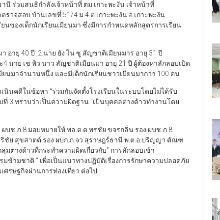
นี ร่วมสนธิกำลังเจ้าหน้าที่ ตม.เกาะพะงัน เจ้าหน้าที่
าตรวจสอบ บ้านเลขที่ 51/4 ม.4 ต.เกาะพะงัน อ.เกาะพะงัน
รียนของเด็กนักเรียนเมียนมา ซึ่งมีการกำหนดหลักสูตรการเรียน
 อายุ 40 ปี ,2.นาย ยัง ไน ซู สัญชาติเมียนมาร อายุ 31 ปี
และ4.นาย เช พิว นาว สัญชาติเมียนมา อายุ 21 ปี ผู้ต้องหาลักลอบเปิด
ียนมาจำนวนหนึ่ง และมีเด็กนักเรียนชาวเมียนมากว่า 100 คน
นินคดีในข้อหา “ร่วมกันจัดตั้งโรงเรียนในระบบโดยไม่ได้รับ
ูกจับที่ 3 ทราบว่าเป็นความผิดฐาน “เป็นบุคคลต่างด้าวทำงานโดย
ตร ผบช.ภ.8 มอบหมายให้ พล.ต.ต.พรชัย ขจรกลิ่น รอง ผบช.ภ.8
.ศิริชัย สุขสาตต์ รอง ผบก.ภ.จว.สุราษฎร์ธานี พ.ต.อ.ปริญญา ตัณฑ
ลุ่มต่างด้าวที่กระทำความผิดเกี่ยวกับ” การลักลอบเข้า
้ามชาติ ” เพื่อเป็นแนวทางปฏิบัติเรื่องการรักษาความปลอดภัย
ตุ้นเศรษฐกิจผ่านการท่องเที่ยว ต่อไป