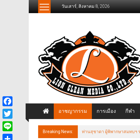
Skip
วันเสาร์, สิงหาคม 8, 2026
to
content
News
Freelancer
นิ
วส์
ฟรี
แลน
เซอร์
อาชญากรรม
การเมือง
กีฬา
Facebook
Twitter
Breaking News:
ท่านสุชาดา ผู้พิพากษาสมทบฯ ร่ว
Line