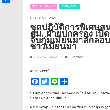
ข่าวประชาสัมพันธ์
อาชญากรรม
Share
มกราคม 30, 2025
ชุดปฎิบัติการพิเศษสนธ
ตม.,ฝ่ายปกครอง เปิด
จับกุมเมียนมาลักลอ
ชาวเมียนมา
Posted By: admin
0 Comment
แบ่งปันข่าวนี้ :
Facebook
Twitter
Line
Share
ชุดปฎิบัติการพิเศษสนธิกำลังเจ้าหน้าที่ ตม.,ฝ่ายปกคร
ของแรงงานชาวเมียนมา
พ.ต.ต.เจริญชัย บุญเกลี้ยง สว.กก.สืบสวน ภ.จว.สุราษฎร์