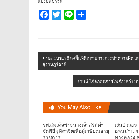
แบ่งปันข่าวนี้ :
Facebook
Twitter
Line
Share
Post
รอง ผบช.ภ.8 ลงพื้นที่ติดตามการกระทำความผิด และ
สุราษฎร์ธานี
navigation
รวบ 3 โจ๋ลักตัดสายไฟส่องสว่างทา
You May Also Like
รพ.สมเด็จพระนางเจ้าสิริกิติ์ฯ
เงินปิวว่อน
จัดพิธีมุทิตาจิตเพื่อผู้เกษียณอายุ
อลหม่าน ก
ราชการ
ทางหลวง 