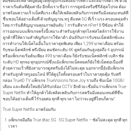
คมชัดและที่สำคัญคือดูได้ทุกอุปกรณ์ทั้งสมาร์ททีวี และสมาร์ทดีไวซ์ ด้วย
ราคาเริ่มต้นที่คุ้มค่ายิ่ง อีกทั้งเราเชื่อว่า การดูหนังหรือซีรีส์สุดโปรด ต้อง
มาพร้อมความเร็วเน็ตที่แรง เพื่อให้เพลิดเพลินกับการสตรีมมิ่งคอนเทนต์ที่
ชื่นชอบได้อย่างเต็มที่ ด้วยสัญญาณ ทรู ดีแทค 5G ที่เร็ว แรง ครอบคลุมทั่ว
ไทย การันตีสัญญาณคุณภาพอันดับ 1 การันตีจาก nPerf 8 ปีซ้อน ทำให้
การออกแบบแพ็กเกจครั้งนี้เหมาะสำหรับลูกค้าทุกไลฟสไตล์การใช้งาน
ลูกค้าที่ให้ความสำคัญกับการใช้ดาต้า มันส์กับการรับชมเน็ตฟลิกซ์และ
การทำงานให้เน็ตไม่อั้นในราคาสุดพิเศษ เพียง 1,299 บาท/เดือน พร้อม
รับชมเน็ตฟลิกซ์ พรีเมียม คมชัดระดับ 4K ดูพร้อมกันสูงสุดถึง 4 อุปกรณ์
หรือแพ็กเกจเริ่มต้นเพียง 499 บาท/เดือน ก็ยังรับชมเน็ตฟลิกซ์ เบสิก ชัด
ระดับ HD ทุกจอ ทุกอุปกรณ์ซึ่งแม้แพ็กเกจเน็ตหมดก็ยังใช้เน็ตต่อเนื่องที่
ด้วยความเร็วที่ยังสามารถดูสตรีมมิ่งได้ไม่สะดุด นอกจากนี้ยังมีแพ็กเกจ
สำหรับลูกค้าทรูออนไลน์ ที่ให้ดูจุใจทั้งครอบครัวในราคาสุดคุ้ม รับฟรี
กล่อง TrueID TV แพ็กเกจ TrueVisions Now Joy รวมถึง ซิมเน็ต 10GB/
เดือน และติดตั้งใหม่ยังได้รับกล้อง CCTV อีกด้วย เชื่อมั่นว่าแพ็กเกจ True
Super Netflix ทำให้ลูกค้าได้เพลิดเพลินกับการสตรีมมิ่งคอนเทนต์ที่ชื่น
ชอบได้อย่างเต็มที่ ไร้รอยต่อ ทุกที่ ทุกเวลา ไม่ว่าจะอยู่ที่ไหนก็ตาม”
True Super Netflix มาพร้อมกับ
แพ็กเกจมือถือ True dtac 5G : 5G Super Netflix – ชัดไม่สะดุด ทุกที่ ทุก
เวลา