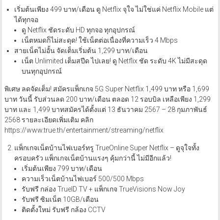
เริ่มต้นเพียง 499 บาท/เดือน ดู Netflix จุใจ ไม่ใช่แค่ Netflix Mobile แต่
ได้ทุกจอ
ดู Netflix ชัดระดับ HD ทุกจอ ทุกอุปกรณ์
เน็ตหมดก็ไม่สะดุด! ใช้เน็ตต่อเนื่องที่ความเร็ว 4 Mbps
สายเน็ตไม่อั้น จัดเต็มเริ่มต้น 1,299 บาท/เดือน
เน็ต Unlimited เต็มสปีด ไปเลย! ดู Netflix ชัด ระดับ 4K ไม่มีสะดุด
บนทุกอุปกรณ์
พิเศษ ลดจัดเต็ม! สมัครแพ็กเกจ 5G Super Netflix 1,499 บาท หรือ 1,699
บาท วันนี้ รับส่วนลด 200 บาท/เดือน ตลอด 12 รอบบิล เหลือเพียง 1,299
บาท และ 1,499 บาทสมัครได้ตั้งแต่ 13 ธันวาคม 2567 – 28 กุมภาพันธ์
2568 รายละเอียดเพิ่มเติม คลิก
https://www.true.th/entertainment/streaming/netflix
แพ็กเกจเน็ตบ้านไฟเบอร์ทรู TrueOnline Super Netflix – ดูจุใจทั้ง
ครอบครัว แพ็กเกจเน็ตบ้านแรงๆ คุ้มกว่านี้ ไม่มีอีกแล้ว!
เริ่มต้นเพียง 799 บาท/เดือน
ความเร็วเน็ตบ้านไฟเบอร์ 500/500 Mbps
รับฟรี กล่อง TrueID TV + แพ็กเกจ TrueVisions Now Joy
รับฟรี ซิมเน็ต 10GB/เดือน
ติดตั้งใหม่ รับฟรี กล้อง CCTV