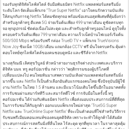
รองรับทุกดิจิทัลไลฟ์สไตล์ จับมือพันธมิตร Netflix แพลตฟอร์มสตรีมมิ่ง
ระดับโลก จัดเต็มแพ็กเกจ “True Super Netflix” เอาใจคนรักความบันเทิง
ให้สนุกกับการดู Netflix ได้คมชัดทุกจอ พร้อมข้อเสนอสุดพิเศษที่คุ้มยิ่งกว่า
สำหรับลูกค้าทรู ดีแทค 5G จ่ายเริ่มต้นเพียง 499 บาท/เดือน ดูชัดครบทุก
จอ ทุกอุปกรณ์ ชัดต่อเนื่องไม่สะดุด และสำหรับลูกค้าทรูออนไลน์ ดูจุใจทั้ง
ครอบครัวเริ่มต้นเพียง 799 บาท/เดือน ความเร็วเน็ตบ้านไฟเบอร์เริ่มต้น
500/500 Mbps พร้อมรับฟรี กล่อง TrueID TV + แพ็กเกจ TrueVisions
Now Joy ซิมเน็ต 10GB/เดือน แถมกล้อง CCTV ฟรี มั่นใจครบครัน คุ้มค่า
ตอบโจทย์ทุกไลฟ์สไตล์ของคนชอบดูหนัง และซีรีส์จาก Netflix
นางสุกัณณี เลิศสุขวิบูลย์ หัวหน้าสายงานธุรกิจต่างประเทศและบริการ
ดิจิทัล บมจ. ทรู คอร์ปอเรชั่น กล่าวว่า “พฤติกรรมของผู้บริโภคที่
เปลี่ยนแปลงไป คนไทยหันมาเสพความบันเทิงผ่านแพลตฟอร์มสตรีมมิ่ง
มากขึ้น และ Netflix ก็เป็นตัวเลือกอันดับแรกของคนไทย ซึ่งปัจจุบันมีผู้ใช้
งาน Netflix ในไทย 1.5 ล้านคน และมีแนวโน้มเติบโตขึ้นอีกในอนาคตทั้ง
การรับชมผ่านสมาร์ททีวี และสมาร์ทดีไวซ์ การจับมือในครั้งนี้ ทรู
คอร์ปอเรชั่น ได้ร่วมกับพันธมิตร Netflix เพื่อส่งมอบประสบการณ์ที่ดีที่สุด
ในการรับชมให้กับลูกค้า ออกแบบแพ็กเกจใหม่ล่าสุด ‘True5G Super
Netflix และ TrueOnline Super Netflix’ ที่จะเป็นคำตอบที่ใช่สำหรับวิถีการ
รับชมพรีเมียมคอนเทนท์ของคนยุคดิจิทัล เพราะจะทำให้ลูกค้าได้สัมผัส
ประสบการณ์การสตรีมมิ่งที่ลื่นไหล ไร้สะดุด ทุกที่ทุกเวลา ในราคาสุดคุ้ม