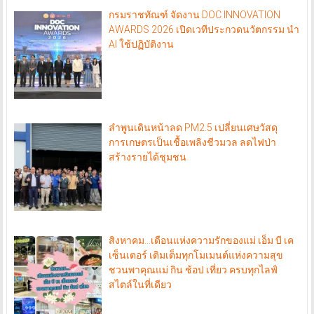
กรมราชทัณฑ์ จัดงาน DOC INNOVATION
AWARDS 2026 เปิดเวทีประกวดนวัตกรรม นำ
AI ใช้ปฏิบัติงาน
ลำพูนเดินหน้าลด PM2.5 เปลี่ยนเศษวัสดุ
การเกษตรเป็นเชื้อเพลิงชีวมวล ลดไฟป่า
สร้างรายได้ชุมชน
สิงหาคม…เดือนแห่งความรักของแม่ เอ็ม บี เค
เซ็นเตอร์ เติมเต็มทุกโมเมนต์แห่งความสุข
ชวนพาคุณแม่ กิน ช้อป เที่ยว ครบทุกไลฟ์
สไตล์ในที่เดียว