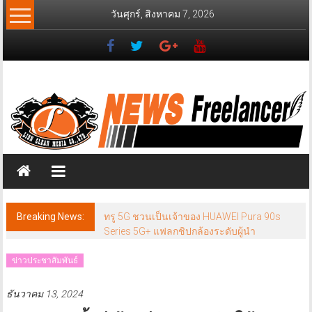
Skip
วันศุกร์, สิงหาคม 7, 2026
to
content
News
Freelancer
นิ
วส์
ฟรี
แลน
เซอร์
Breaking News:
ทรู 5G ชวนเป็นเจ้าของ HUAWEI Pura 90s
Series 5G+ แฟลกชิปกล้องระดับผู้นำ
ข่าวประชาสัมพันธ์
ธันวาคม 13, 2024