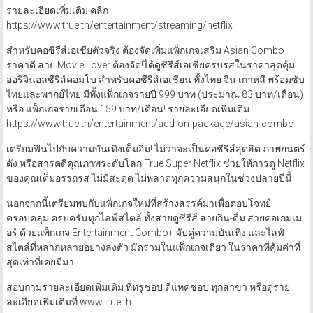
รายละเอียดเพิ่มเติม คลิก
https://www.true.th/entertainment/streaming/netflix
สำหรับคอซีรีส์เอเชียตัวจริง ต้องจัดเพิ่มแพ็กเกจเสริม Asian Combo –
ราคาดี สาย Movie Lover ต้องจัด!ได้ดูซีรีส์เอเชียครบรสในราคาสุดคุ้ม
ออริจินอลซีรีส์คอมโบ สำหรับคอซีรีส์เอเชียน ทั้งไทย จีน เกาหลี พร้อมซับ
ไทยและพากย์ไทย มีทั้งแพ็กเกจรายปี 999 บาท (ประมาณ 83 บาท/เดือน)
หรือ แพ็กเกจรายเดือน 159 บาท/เดือน! รายละเอียดเพิ่มเติม
https://www.true.th/entertainment/add-on-package/asian-combo
เตรียมฟินไปกับความบันเทิงเต็มอิ่ม! ไม่ว่าจะเป็นคอซีรีส์สุดฮิต ภาพยนตร์
ดัง หรือสารคดีคุณภาพระดับโลก True Super Netflix ช่วยให้การดู Netflix
ของคุณเต็มอรรถรส ไม่มีสะดุด ไม่พลาดทุกความสนุกในช่วงปลายปีนี้
นอกจากนี้เตรียมพบกับแพ็กเกจใหม่ที่สร้างสรรค์มาเพื่อตอบโจทย์
ครอบคลุม ครบครันทุกไลฟ์สไตล์ ทั้งสายดูซีรีส์ สายกิน-ดื่ม สายคอเกมเม
อร์ ด้วยแพ็กเกจ Entertainment Combo+ จับคู่ความบันเทิง และไลฟ์
สไตล์ที่หลากหลายอย่างลงตัว มัดรวมในแพ็กเกจเดียว ในราคาที่คุ้มค่าที่
สุดเท่าที่เคยมีมา
สอบถามรายละเอียดเพิ่มเติม ที่ทรูชอป ดีแทคชอป ทุกสาขา หรือดูราย
ละเอียดเพิ่มเติมที่ www.true.th