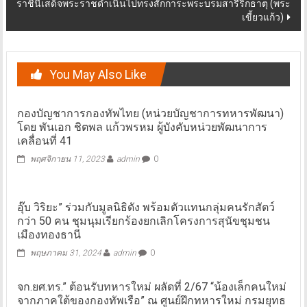
ราชินีเสด็จพระราชดำเนินไปทรงสักการะพระบรมสารีริกธาตุ (พระ
เขี้ยวแก้ว)
You May Also Like
กองบัญชาการกองทัพไทย (หน่วยบัญชาการทหารพัฒนา)
โดย พันเอก ชิตพล แก้วพรหม ผู้บังคับหน่วยพัฒนาการ
เคลื่อนที่ 41
พฤศจิกายน 11, 2023
admin
0
อุ๊บ วิริยะ” ร่วมกับมูลนิธิดัง พร้อมตัวแทนกลุ่มคนรักสัตว์
กว่า 50 คน ชุมนุมเรียกร้องยกเลิกโครงการสุนัขชุมชน
เมืองทองธานี
พฤษภาคม 31, 2024
admin
0
จก.ยศ.ทร.” ต้อนรับทหารใหม่ ผลัดที่ 2/67 “น้องเล็กคนใหม่
จากภาคใต้ของกองทัพเรือ” ณ ศูนย์ฝึกทหารใหม่ กรมยุทธ