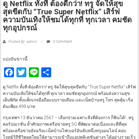
ดู Netflix ทั้งที ต้องดีกว่า! ทรู จัดให้สุข
สุดขีดกับ “True Super Netflix” เสิร์ฟ
ความบันเทิงให้ชมได้ทุกที่ ทุกเวลา คมชัด
ทุกอุปกรณ์
Posted By: admin
0 Comment
แบ่งปันข่าวนี้ :
Facebook
Twitter
Line
Share
ดู Netflix ทั้งที ต้องดีกว่า! ทรู จัดให้สุขสุดขีดกับ “True Super Netflix” เสิร์ฟ
ความบันเทิงให้ชมได้ทุกที่ ทุกเวลา คมชัดทุกอุปกรณ์ พร้อมส่งความสุข
เต็มพิกัด ทั้งแพ็กเกจมือถือแบบรายเดือน และเน็ตบ้านทรู โทร สุดคุ้ม เริ่ม
ต้นเพียง 499 บาท
กรุงเทพฯ 13 ธันวาคม 2567 – เลือกจ่ายเฉพาะสิ่งที่ต้องการ ก็ฟินได้!…ทรู
คอร์ปอเรชั่น ย้ำศักยภาพเครือข่ายทรู 5G ที่พัฒนาต่อเนื่องและดีที่สุด
พร้อมเครือข่ายอัจฉริยะเน็ตบ้านไฟเบอร์อันดับหนึ่งทรูออนไลน์ ตอบ
โจทย์วิถีชีวิตยุคใหม่ให้สามารถเข้าถึงแอปพลิเคชันต่างๆ ได้อย่างรวดเร็ว