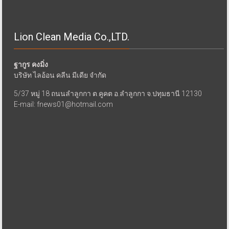
Lion Clean Media Co.,LTD.
ฐากูร คงมิ่ง
บริษัท ไลอ้อน คลีน มีเดีย จำกัด
5/37 หมู่ 18 ถนนลำลูกกา ต.คูคต อ.ลำลูกกา จ.ปทุมธานี 12130
E-mail: fnews01@hotmail.com