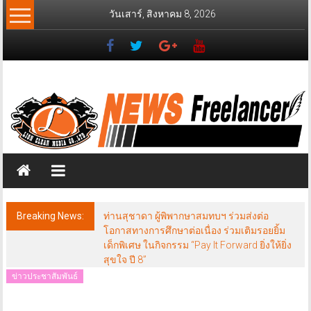
Skip
วันเสาร์, สิงหาคม 8, 2026
to
content
News
Freelancer
นิ
วส์
ฟรี
แลน
เซอร์
Breaking News:
ท่านสุชาดา ผู้พิพากษาสมทบฯ ร่วมส่งต่อ
โอกาสทางการศึกษาต่อเนื่อง ร่วมเติมรอยยิ้ม
เด็กพิเศษ ในกิจกรรม “Pay It Forward ยิ่งให้ยิ่ง
สุขใจ ปี 8”
ข่าวประชาสัมพันธ์