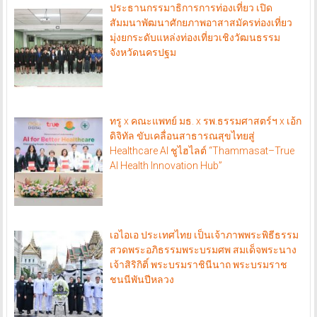
ประธานกรรมาธิการการท่องเที่ยว เปิด
สัมมนาพัฒนาศักยภาพอาสาสมัครท่องเที่ยว
มุ่งยกระดับแหล่งท่องเที่ยวเชิงวัฒนธรรม
จังหวัดนครปฐม
ทรู x คณะแพทย์ มธ. x รพ.ธรรมศาสตร์ฯ x เอ้ก
ดิจิทัล ขับเคลื่อนสาธารณสุขไทยสู่
Healthcare AI ชูไฮไลต์ “Thammasat–True
AI Health Innovation Hub”
เอไอเอ ประเทศไทย เป็นเจ้าภาพพระพิธีธรรม
สวดพระอภิธรรมพระบรมศพ สมเด็จพระนาง
เจ้าสิริกิติ์ พระบรมราชินีนาถ พระบรมราช
ชนนีพันปีหลวง