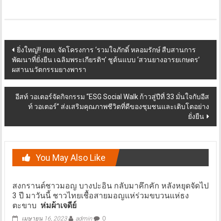
Post
ยิ่งใหญ่!! กยท. จัดโครงการ ‘รวมใจภักดิ์ หลอมรักษ์ สืบสานการ
พัฒนาที่ยั่งยืน เฉลิมพระเกียรติฯ’ ชูต้นแบบ ‘สวนยางอารยเกษตร’
navigation
ผสานนวัตกรรมยางพารา
อีสท์ วอเตอร์จัดกิจกรรม “ESG Social Walk ก้าวสู่ปีที่ 33 มั่นใจกับอีส
ท์ วอเตอร์” ส่งเสริมคุณภาพชีวิตที่ดีของชุมชนและเติบโตอย่าง
ยั่งยืน
You May Also Like
สงกรานต์ชาวมอญ บางปะอิน กลับมาคึกคัก หลังหยุดจัดไป
3 ปี มาวันนี้ ชาวไทยเชื้อสายมอญแห่ร่วมขบวนแห่ธง
ตะขาบ
ห่มผ้าเจดีย์
เมษายน 16, 2023
admin
0