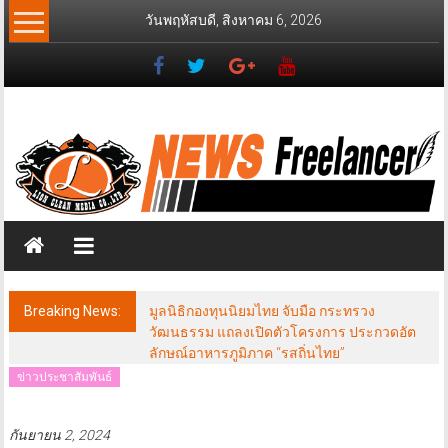
Skip
วันพฤหัสบดี, สิงหาคม 6, 2026
to
content
News
Freelancer
นิ
วส์
ฟรี
แลน
เซอร์
Breaking News:
มูลนิธิกองทุนนิยมไทย จับมือ กระทรวง
วัฒนธรรม แถลงเปิดตัวโครงการ ประกวดอัต
ลักษณ์อาหารภูมิภาค “รสถิ่นไทย”
ข่าวประชาสัมพันธ์
กันยายน 2, 2024