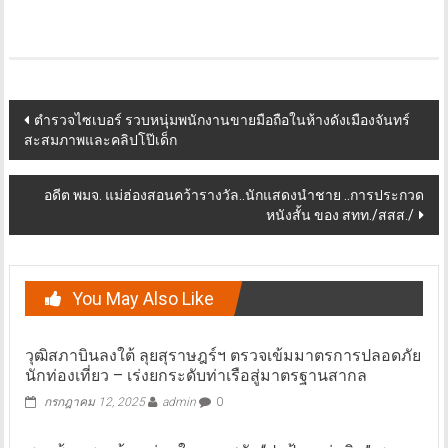
Post
ตำรวจไซเบอร์ รวบหนุ่มพนักงานขายมือถือในห้างดังเมืองจันทร์
สะสมภาพและคลิปโป๊เด็ก
navigation
อดีต พมจ. แม่ฮ่องสอนคว้ารางวัล..นักแสดงนำชาย ..การประกวด
หนังสั้น ของ สทท./สสส./
You May Also Like
วุฒิสภาบินลงใต้ ลุยสุราษฎร์ฯ ตรวจเข้มมาตรการปลอดภัย
นักท่องเที่ยว – เร่งยกระดับท่าเรือสู่มาตรฐานสากล
กรกฎาคม 12, 2025
admin
0