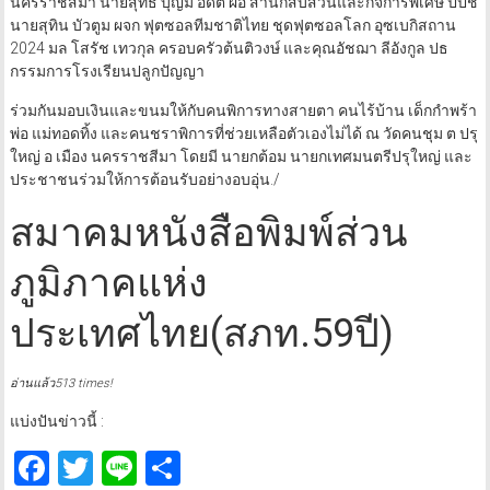
นครราชสีมา นายสุทธิ บุญมี อดีต ผอ สำนักสืบสวนและกิจการพิเศษ ปปช
นายสุทิน บัวตูม ผจก ฟุตซอลทีมชาติไทย ชุดฟุตซอลโลก อุซเบกิสถาน
2024 มล โสรัช เทวกุล ครอบครัวต้นติวงษ์ และคุณอัชฌา ลีอังกูล ปธ
กรรมการโรงเรียนปลูกปัญญา
ร่วมกันมอบเงินและขนมให้กับคนพิการทางสายตา คนไร้บ้าน เด็กกำพร้า
พ่อ แม่ทอดทิ้ง และคนชราพิการที่ช่วยเหลือตัวเองไม่ได้ ณ วัดคนชุม ต ปรุ
ใหญ่ อ เมือง นครราชสีมา โดยมี นายกต้อม นายกเทศมนตรีปรุใหญ่ และ
ประชาชนร่วมให้การต้อนรับอย่างอบอุ่น./
สมาคมหนังสือพิมพ์ส่วน
ภูมิภาคแห่ง
ประเทศไทย(สภท.59ปี)​
อ่านแล้ว513 times!
แบ่งปันข่าวนี้ :
Facebook
Twitter
Line
Share