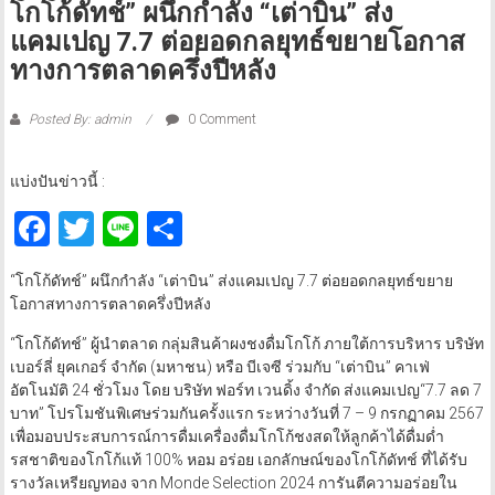
โกโก้ดัทช์” ผนึกกำลัง “เต่าบิน” ส่ง
แคมเปญ 7.7 ต่อยอดกลยุทธ์ขยายโอกาส
ทางการตลาดครึ่งปีหลัง
Posted By: admin
0 Comment
แบ่งปันข่าวนี้ :
Facebook
Twitter
Line
Share
“โกโก้ดัทช์” ผนึกกำลัง “เต่าบิน” ส่งแคมเปญ 7.7 ต่อยอดกลยุทธ์ขยาย
โอกาสทางการตลาดครึ่งปีหลัง
“โกโก้ดัทช์” ผู้นำตลาด กลุ่มสินค้าผงชงดื่มโกโก้ ภายใต้การบริหาร บริษัท
เบอร์ลี่ ยุคเกอร์ จำกัด (มหาชน) หรือ บีเจซี ร่วมกับ “เต่าบิน” คาเฟ่
อัตโนมัติ 24 ชั่วโมง โดย บริษัท ฟอร์ท เวนดิ้ง จำกัด ส่งแคมเปญ“7.7 ลด 7
บาท” โปรโมชันพิเศษร่วมกันครั้งแรก ระหว่างวันที่ 7 – 9 กรกฏาคม 2567
เพื่อมอบประสบการณ์การดื่มเครื่องดื่มโกโก้ชงสดให้ลูกค้าได้ดื่มด่ำ
รสชาติของโกโก้แท้ 100% หอม อร่อย เอกลักษณ์ของโกโก้ดัทช์ ที่ได้รับ
รางวัลเหรียญทอง จาก Monde Selection 2024 การันตีความอร่อยใน