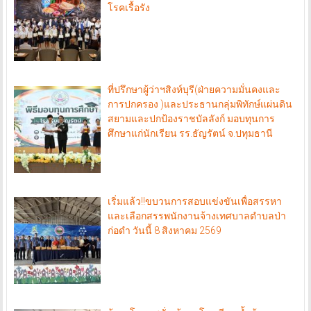
โรคเรื้อรัง
ที่ปรึกษาผู้ว่าฯสิงห์บุรี(ฝ่ายความมั่นคงและ
การปกครอง )และประธานกลุ่มพิทักษ์แผ่นดิน
สยามและปกป้องราชบัลลังก์ มอบทุนการ
ศึกษาแก่นักเรียน รร.ธัญรัตน์ จ.ปทุมธานี
เริ่มแล้ว!!ขบวนการสอบแข่งขันเพื่อสรรหา
และเลือกสรรพนักงานจ้างเทศบาลตำบลป่า
ก่อดำ วันนี้ 8 สิงหาคม 2569