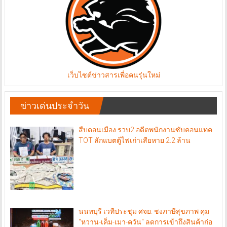
เว็บไซต์ข่าวสารเพื่อคนรุ่นใหม่
ข่าวเด่นประจำวัน
สืบดอนเมือง รวบ2 อดีตพนักงานซับคอนแทค
TOT ลักแบตตู้ไฟเก่าเสียหาย 2.2 ล้าน
นนทบุรี เวทีประชุม ศจย. ชงภาษีสุขภาพ คุม
“หวาน-เค็ม-เมา-ควัน“ ลดการเข้าถึงสินค้าก่อ