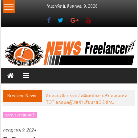
Skip
วันอาทิตย์, สิงหาคม 9, 2026
to
content
News
Freelancer
นิ
วส์
ฟรี
แลน
เซอร์
Breaking News:
สืบดอนเมือง รวบ2 อดีตพนักงานซับคอนแทค
TOT ลักแบตตู้ไฟเก่าเสียหาย 2.2 ล้าน
ข่าวประชาสัมพันธ์
กรกฎาคม 9, 2024