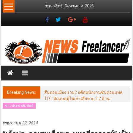
Skip
วันอาทิตย์, สิงหาคม 9, 2026
to
content
News
Freelancer
นิ
วส์
ฟรี
แลน
เซอร์
Breaking News:
สืบดอนเมือง รวบ2 อดีตพนักงานซับคอนแทค
TOT ลักแบตตู้ไฟเก่าเสียหาย 2.2 ล้าน
ข่าวประชาสัมพันธ์
พฤษภาคม 22, 2024