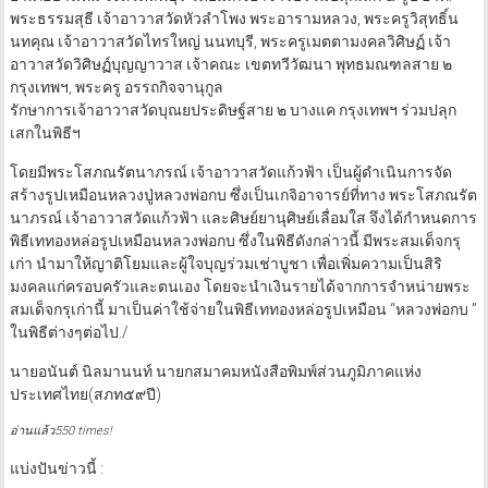
พระธรรมสุธี เจ้าอาวาสวัดหัวลำโพง พระอารามหลวง, พระครูวิสุทธิ์น
นทคุณ เจ้าอาวาสวัดไทรใหญ่ นนทบุรี, พระครูเมตตามงคลวิศิษฏ์ เจ้า
อาวาสวัดวิศิษฏ์บุญญาวาส เจ้าคณะ เขตทวีวัฒนา พุทธมณฑลสาย ๒
กรุงเทพฯ, พระครู อรรถกิจจานุกูล
รักษาการเจ้าอาวาสวัดบุณยประดิษฐ์สาย ๒ บางแค กรุงเทพฯ ร่วมปลุก
เสกในพิธีฯ
โดยมีพระโสภณรัตนาภรณ์ เจ้าอาวาสวัดแก้วฟ้า เป็นผู้ดำเนินการจัด
สร้างรูปเหมือนหลวงปู่หลวงพ่อกบ ซึ่งเป็นเกจิอาจารย์ที่ทาง พระโสภณรัต
นาภรณ์ เจ้าอาวาสวัดแก้วฟ้า และศิษย์ยานุศิษย์เลื่อมใส จึงได้กำหนดการ
พิธีเททองหล่อรูปเหมือนหลวงพ่อกบ ซึ่งในพิธีดังกล่าวนี้ มีพระสมเด็จกรุ
เก่า นำมาให้ญาติโยมและผู้ใจบุญร่วมเช่าบูชา เพื่อเพิ่มความเป็นสิริ
มงคลแก่ครอบครัวและตนเอง โดยจะนำเงินรายได้จากการจำหน่ายพระ
สมเด็จกรุเก่านี้ มาเป็นค่าใช้จ่ายในพิธีเททองหล่อรูปเหมือน “หลวงพ่อกบ ”
ในพิธีต่างๆต่อไป./
นายอนันต์ นิลมานนท์ นายกสมาคมหนังสือพิมพ์ส่วนภูมิภาคแห่ง
ประเทศไทย(สภท๕๙ปี)
อ่านแล้ว550 times!
แบ่งปันข่าวนี้ :