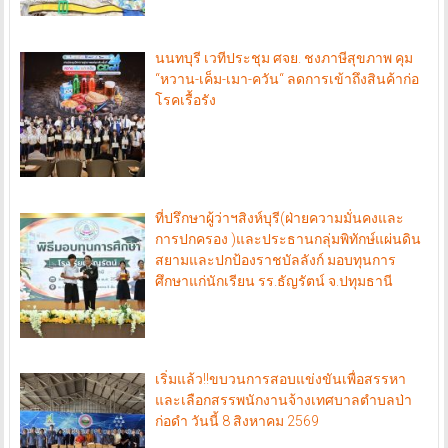
นนทบุรี เวทีประชุม ศจย. ชงภาษีสุขภาพ คุม
“หวาน-เค็ม-เมา-ควัน“ ลดการเข้าถึงสินค้าก่อ
โรคเรื้อรัง
ที่ปรึกษาผู้ว่าฯสิงห์บุรี(ฝ่ายความมั่นคงและ
การปกครอง )และประธานกลุ่มพิทักษ์แผ่นดิน
สยามและปกป้องราชบัลลังก์ มอบทุนการ
ศึกษาแก่นักเรียน รร.ธัญรัตน์ จ.ปทุมธานี
เริ่มแล้ว!!ขบวนการสอบแข่งขันเพื่อสรรหา
และเลือกสรรพนักงานจ้างเทศบาลตำบลป่า
ก่อดำ วันนี้ 8 สิงหาคม 2569