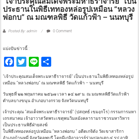
“เจ้าประคุณสมเด็จพระมหาธีราจารย์” เป็น
ประธานในพิธีเททองหล่อรูปเหมือน “หลวง
พ่อกบ” ณ มณฑลพิธี วัดแก้วฟ้า – นนทบุรี
Posted By: admin
0 Comment
แบ่งปันข่าวนี้ :
Facebook
Twitter
Line
Share
“เจ้าประคุณสมเด็จพระมหาธีราจารย์” เป็นประธานในพิธีเททองหล่อรูป
เหมือน “หลวงพ่อกบ” ณ มณฑลพิธี วัดแก้วฟ้า – นนทบุรี
วันพุธที่ ๒๒ พฤษภาคม ๒๕๖๗ เวลา ๑๔.๒๙ น. ณ มณฑลพิธีวัดแก้วฟ้า
ตำบลบางขนุน อำเภอบางกรวย จังหวัดนนทบุรี
เจ้าประคุณ “สมเด็จพระมหาธีราจารย์” (ปสฤทธ์ เขมงฺกโร) กรรมการมหา
เถรสมาคม เจ้าอาวาสวัดพระเชตุพนวิมลมังคลารามราชวรมหาวิหาร
เป็นประธานพิธีฝ่ายสงฆ์
ในพิธีเททองหล่อรูปเหมือน “หลวงพ่อกบ ” อดีตเกจิดัง วัดเขาสาริกา
อำเภอบ้านหมี่ จังหวัดลพบุรี โดยมีเกจิอาจารย์ร่วมปลุกเสก ๔ รูป อาทิ: