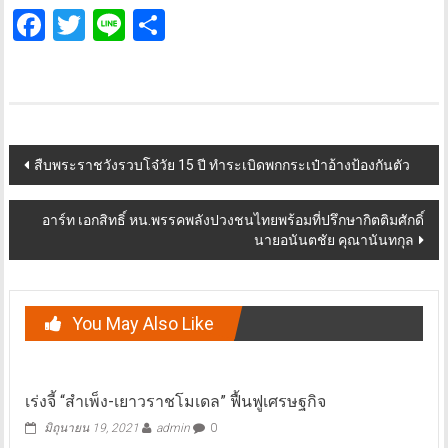
Facebook
Twitter
Line
Share
Post
สืบพระราชวังรวบโจ๋วัย 15 ปี ทำระเบิดพกกระเป๋าอ้างป้องกันตัว
navigation
อาร์ท เอกสิทธิ์ หน.พรรคพลังปวงชนไทยพร้อมที่ปรึกษากิตติมศักดิ์
นายอนันตชัย คุณานันทกุล
You May Also Like
เร่งจี้ “สำเพ็ง-เยาวราชโมเดล” ฟื้นฟูเศรษฐกิจ
มิถุนายน 19, 2021
admin
0