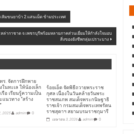
หิมขนยาบ้า 2 แสนเม็ด ข้ามประเทศ
ละเหล่ากาชาด จ.เพชรบุรีพร้อมหลายภาคส่วนเยี่ยมให้กำลังใจมอบ
สิ่งของยังชีพกลุ่มเปราะบาง
ทร. จัดการฝึกพาย
ยงในทะเล ให้น้องเล็ก
ร้อยเอ็ด จัดพิธีถวายพระราช
รือ เรียนรู้ความเป็น
กุศล เนื่องในวันคล้ายวันพระ
ละแนวทาง “สร้าง
ราชสมภพ สมเด็จพระกนิษฐาธิ
”
ราชเจ้า กรมสมเด็จพระเทพรัตน
ราชสุดาฯ สยามบรมราชกุมารี
1, 2025
admin
0
เมษายน 3, 2026
admin
0