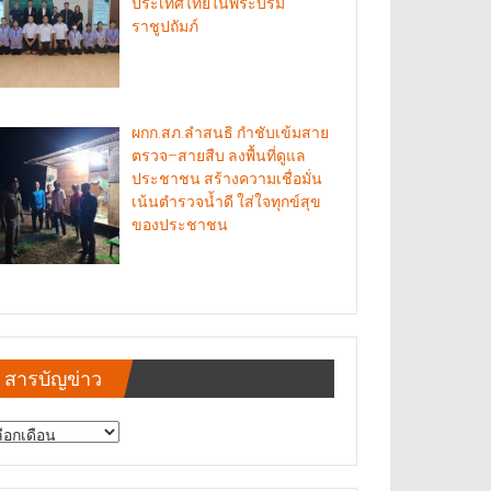
ประเทศไทยในพระบรม
ราชูปถัมภ์
ผกก.สภ.ลำสนธิ กำชับเข้มสาย
ตรวจ–สายสืบ ลงพื้นที่ดูแล
ประชาชน สร้างความเชื่อมั่น
เน้นตำรวจน้ำดี ใส่ใจทุกข์สุข
ของประชาชน
สารบัญข่าว
รบัญ
าว