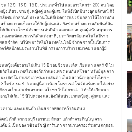
12 ปี , 15 ปี , 18 ปี , ประเภททั่วไป และอาวุโสกว่า 200 คน โดย
งเดี่ยว , ชายคู่ , หญิงคู่ และคู่ผสม ในพิธีเปิดมีนางอุดมลักษณ์ ศิริ
ลือชัย ผิวสานต์ ประธานในพิธีเปิดการแข่งขันกล่าวให้โอวาทกับ
้างความแข็งแรงให้กับผู้เล่นแล้ว ยังช่วยสร้างความสัมพันธ์อัน
งให้เกิดประโยชน์ด้วยการเล่นกีฬา และขอขอบคุณผู้สนับสนุนการ
, กองทุนพัฒนาการกีฬาแห่งชาติ , มหาวิทยาลัยเทคโนโลยีราช
กเพลส จำกัด , บริษัท มาร์คไบโอ เทคโนโลยี จำกัด จากนั้นเป็นการ
กตร์ศิลป์ก่อนประธานในพิธี กรรมการบริหารสมาคมฯ แขกผู้มี
ิงเดี่ยวอายุไม่เกิน 15 ปี รอบชิงชนะเลิศ เวียนนา แคลร์ ซี โม
4 ปีเกิดในประเทศไทยสังกัดกำแพงเพชร พบกับ สโรชา ทรัพย์มูล จาก
ลิศ โมราเรส เอาชนะ เบลินด้า เอ็นจิ สาวน้อยลูกครึ่งไทย –
: 3 ไทร์เบรค 8 : 6 เกมคู่นี้สาวน้อย โมราเรส โชว์ฟอร์มหวดได้อย่าง
ร์ที่รวดเร็วแม่นยำเอาชนะ สโรชา ไปไม่ยาก 4 : 0 ทำให้ เวียนนา
ุไม่เกิน 15 ปีไปครอง และยังมีลุ้นประเภทหญิงคู่ , คู่ผสม และ
คราม และเบลินด้า เอ็นจิ จากพิจิตรคว้าอันดับ 3
พัฒน์ ภักดี จากชลบุรี เอาชนะ สิทธา แก้วกำจายภิญโญ จาก
ดับ 2 เป็นของ วชิรปรัชญ์ การินดา จากน่านครองร่วมกับ กฤตธน