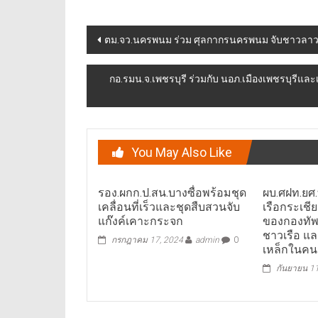
Post
ตม.จว.นครพนม ร่วม ศุลกากรนครพนม จับชาวลาวเ
navigation
กอ.รมน.จ.เพชรบุรี ร่วมกับ นอภ.เมืองเพชรบุรีแ
You May Also Like
รอง.ผกก.ป.สน.บางซื่อพร้อมชุด
ผบ.ศฝท.ยศ.
เคลื่อนที่เร็วและชุดสืบสวนจับ
เรือกระเชี
แก๊งค์เคาะกระจก
ของกองทัพเ
ชาวเรือ แ
กรกฎาคม 17, 2024
admin
0
เหล็กในคน
กันยายน 1