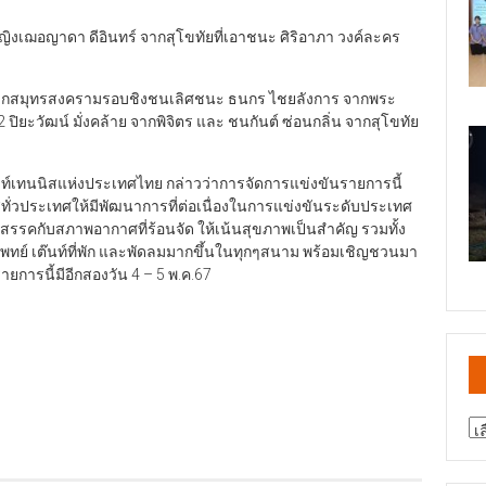
หญิงเฌอญาดา ดีอินทร์ จากสุโขทัยที่เอาชนะ ศิริอาภา วงค์ละคร
์ จากสมุทรสงครามรอบชิงชนเลิศชนะ ธนกร ไชยลังการ จากพระ
 ปิยะวัฒน์ มั่งคล้าย จากพิจิตร และ ชนกันต์ ซ่อนกลิ่น จากสุโขทัย
์เทนนิสแห่งประเทศไทย กล่าวว่าการจัดการแข่งขันรายการนี้
ทั่วประเทศให้มีพัฒนาการที่ต่อเนื่องในการแข่งขันระดับประเทศ
อุปสรรคกับสภาพอากาศที่ร้อนจัด ให้เน้นสุขภาพเป็นสำคัญ รวมทั้ง
แพทย์ เต๊นท์ที่พัก และพัดลมมากขึ้นในทุกๆสนาม พร้อมเชิญชวนมา
การนี้มีอีกสองวัน 4 – 5 พ.ค.67
สา
ข่