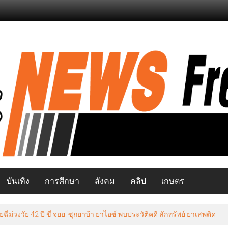
บันเทิง
การศึกษา
สังคม
คลิป
เกษตร
วงวัย 42 ปี ขี่ จยย. ซุกยาบ้า ยาไอซ์ พบประวัติคดี ลักทรัพย์ ยาเสพติด