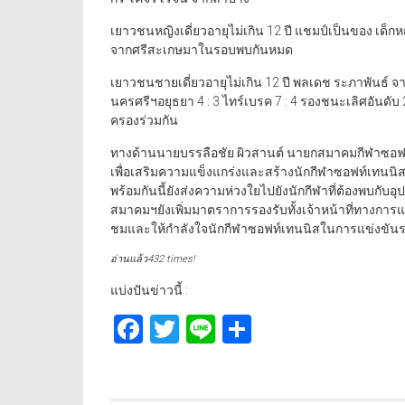
เยาวชนหญิงเดี่ยวอายุไม่เกิน 12 ปี แชมป์เป็นของ เด็ก
จากศรีสะเกษมาในรอบพบกันหมด
เยาวชนชายเดี่ยวอายุไม่เกิน 12 ปี พลเดช ระภาพันธ
นครศรีฯอยุธยา 4 : 3 ไทร์เบรค 7 : 4 รองชนะเลิศอันดับ 2
ครองร่วมกัน
ทางด้านนายบรรลือชัย ผิวสานต์ นายกสมาคมกีฬาซอฟท
เพื่อเสริมความแข็งแกร่งและสร้างนักกีฬาซอฟท์เทนนิส
พร้อมกันนี้ยังส่งความห่วงใยไปยังนักกีฬาที่ต้องพบกับ
สมาคมฯยังเพิ่มมาตราการรองรับทั้งเจ้าหน้าที่ทางการ
ชมและให้กำลังใจนักกีฬาซอฟท์เทนนิสในการแข่งขันราย
อ่านแล้ว432 times!
แบ่งปันข่าวนี้ :
Facebook
Twitter
Line
Share