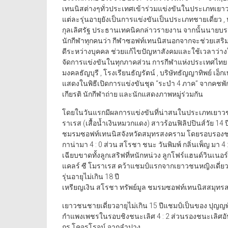
เทนนิสต่างๆทั่วประเทศเข้าร่วมแข่งขันในประเภทเยาวชน 
แต่ละรุ่นอายุยังเป็นการแข่งขันเป็นประเภทชายเดี่ยว , หญิ
กุลเลิศรัฐ ประธานเทคนิคกล่าวรายงาน จากนั้นนายบรร
นักกีฬาทุกคนว่า กีฬาซอฟท์เทนนิสนอกจากจะช่วยเสริมสร
ดีระหว่างบุคคล ช่วยแก้ไขปัญหาสังคมและใช้เวลาว่า
จัดการแข่งขันในทุกภาคส่วน การกีฬาแห่งประเทศไทย 
มงคลธัญบุรี , โรงเรียนธัญรัตน์ , บริษัทธัญญาทิพย์ เอ็
แสดงในพิธีเปิดการแข่งขันชุด “ระบำ 4 ภาค” จากคชพั
เกียรติ นักกีฬาถ่าย และนักแสดงภาพหมู่ร่วมกัน
โดยในวันแรกมีผลการแข่งขันที่น่าสนในประเภทเยาวชนหญ
ราเรส (เสื้อน้ำเงินหมวกแดง) สาวร้อนฟิลิปปินส์วัย 1
ชมรมซอฟท์เทนนิสจังหวัดสมุทรสงคราม โดยรอบรองชนะเ
กาน่ามา 4 : 0 ส่วน สโรชา ชนะ วันพิมพ์ กลิ่นเพ็ญ มา 4 
เฉียบขาดทั้งลูกเสริฟที่หนักหน่วง ลูกโฟร์แฮนด์วินเนอ
แคลร์ ซี โมราเรส คว้าแชมป์แรกจากเยาวชนหญิงเดี่ยวอาย
รุ่นอายุไม่เกิน 18 ปี
เหรียญเงิน สโรชา ทรัพย์มูล ชมรมซอฟท์เทนนิสสมุทรสง
เยาวชนชายเดี่ยวอายุไม่เกิน 15 ปีแชมป์เป็นของ ปุญญ
กำแพงเพชรในรอบชิงชนะเลิศ 4 : 2 ส่วนรองชนะเลิศอัน
กร โคจรโรจน์ จากลำปาง