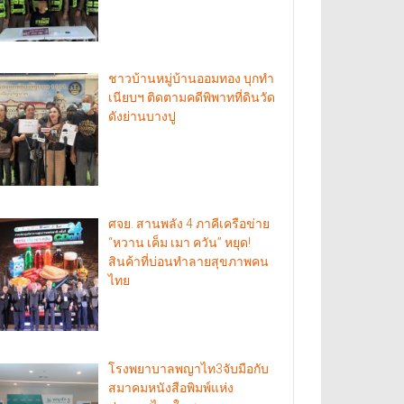
ชาวบ้านหมู่บ้านออมทอง บุกทำ
เนียบฯ ติดตามคดีพิพาทที่ดินวัด
ดังย่านบางปู
ศจย. สานพลัง 4 ภาคีเครือข่าย
“หวาน เค็ม เมา ควัน” หยุด!
สินค้าที่บ่อนทำลายสุขภาพคน
ไทย
โรงพยาบาลพญาไท3จับมือกับ
สมาคมหนังสือพิมพ์แห่ง