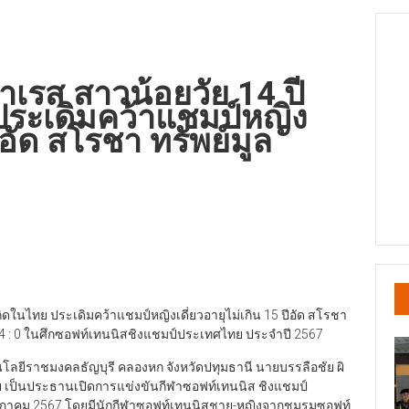
าเรส สาวน้อยวัย 14 ปี
 ประเดิมคว้าแชมป์หญิง
ปีอัด สโรชา ทรัพย์มูล
กิดในไทย ประเดิมคว้าแชมป์หญิงเดี่ยวอายุไม่เกิน 15 ปีอัด สโรชา
4 : 0 ในศึกซอฟท์เทนนิสชิงแชมป์ประเทศไทย ประจำปี 2567
โนโลยีราชมงคลธัญบุรี คลองหก จังหวัดปทุมธานี นายบรรลือชัย ผิ
เป็นประธานเปิดการแข่งขันกีฬาซอฟท์เทนนิส ชิงแชมป์
พฤษภาคม 2567 โดยมีนักกีฬาซอฟท์เทนนิสชาย-หญิงจากชมรมซอฟท์