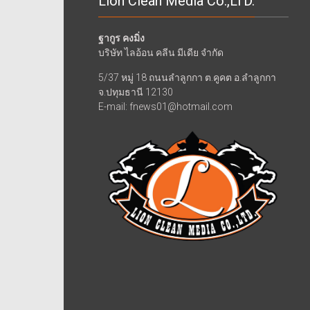
Lion Clean Media Co.,LTD.
ฐากูร คงมิ่ง
บริษัท ไลอ้อน คลีน มีเดีย จำกัด
5/37 หมู่ 18 ถนนลำลูกกา ต.คูคต อ.ลำลูกกา
จ.ปทุมธานี 12130
E-mail: fnews01@hotmail.com