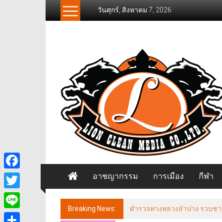
Skip
วันศุกร์, สิงหาคม 7, 2026
to
content
News
Freelancer
นิ
วส์
ฟรี
แลน
เซอร์
อาชญากรรม
การเมือง
กีฬา
Facebook
Twitter
Breaking News:
ตำรวจทางหลวงลำปาง รวบชายฉี่ม่
Line