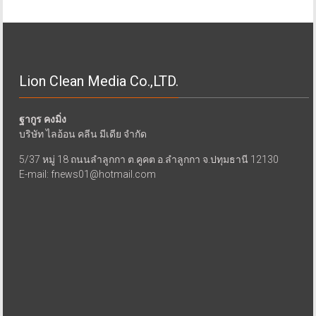
Lion Clean Media Co.,LTD.
ฐากูร คงมิ่ง
บริษัท ไลอ้อน คลีน มีเดีย จำกัด
5/37 หมู่ 18 ถนนลำลูกกา ต.คูคต อ.ลำลูกกา จ.ปทุมธานี 12130
E-mail: fnews01@hotmail.com