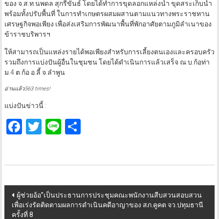
ของ จ.ส.ท.นพดล สุกรีขันธ์ โดยได้ทำการขุดลอกแหล่งน้ำ ขุดสระเก็บน้ำ
พร้อมทั้งปรับพื้นที่ ในการทำเกษตรผสมผสานตามแนวทางพระราชทาน
เศรษฐกิจพอเพียง เพื่อส่งเสริมการพัฒนาพื้นที่พักอาศัยตามภูมิลำเนาของ
ข้าราชบริพารฯ
ให้สามารถเป็นแหล่งรายได้พอเพียงสำหรับการเลี้ยงตนเองและครอบครัว
รวมถึงการแบ่งปันผู้อื่นในชุมชน โดยได้ดำเนินการแล้วเสร็จ ณ บ.ก้อท่า
ม.4 ต.ก้อ อ.ลี้ จ.ลำพูน
อ่านแล้ว563 times!
แบ่งปันข่าวนี้ :
Facebook
Twitter
Line
Share
Post
ผู้ช่วยอ้อ”เป็นประธานการประชุมคณะพนักงานสืบสวนสอบสวน
เพื่อเร่งรัดติดตามผลการดำเนินคดีอาญาของ สภ.คูคต จว.ปทุมธานี
navigation
ครั้งที่ 8