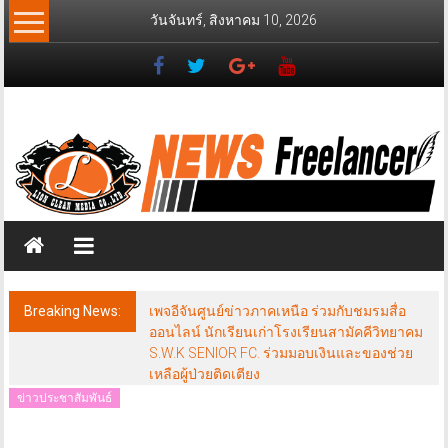
Skip
วันจันทร์, สิงหาคม 10, 2026
to
content
News
Freelancer
นิ
วส์
ฟรี
แลน
เซอร์
Breaking News:
เพจอีจันศูนย์ข่าวภาคเหนือ ร่วมกับชมรมสื่อ
ออนไลน์ นักเรียนเก่าโรงเรียนสามัคคีวิทยาคม
S.W.K SENIOR FC. ร่วมมอบเงินและของช่วย
เหลือผู้ป่วยติดเตียง
ข่าวประชาสัมพันธ์